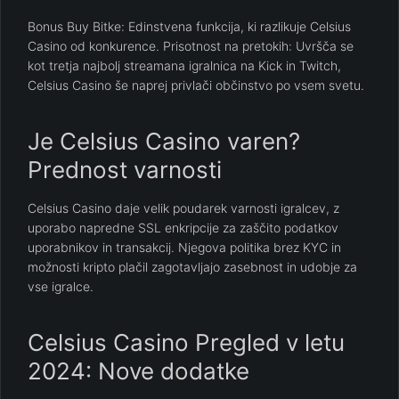
Bonus Buy Bitke: Edinstvena funkcija, ki razlikuje Celsius
Casino od konkurence. Prisotnost na pretokih: Uvršča se
kot tretja najbolj streamana igralnica na Kick in Twitch,
Celsius Casino še naprej privlači občinstvo po vsem svetu.
Je Celsius Casino varen?
Prednost varnosti
Celsius Casino daje velik poudarek varnosti igralcev, z
uporabo napredne SSL enkripcije za zaščito podatkov
uporabnikov in transakcij. Njegova politika brez KYC in
možnosti kripto plačil zagotavljajo zasebnost in udobje za
vse igralce.
Celsius Casino Pregled v letu
2024: Nove dodatke