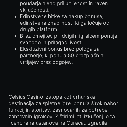
poudarja njeno priljubljenost in raven
vključenosti.
Edinstvene bitke za nakup bonusa,
edinstvena značilnost, ki ga ločuje od
drugih platform.
Brez omejitev pri dvigih, igralcem ponuja
svobodo in prilagodljivost.
Ekskluzivni bonus brez pologa za
partnerje, ki ponuja 50 brezplačnih
vrtljajev brez pogojev.
Celsius Casino izstopa kot vrhunska
destinacija za spletne igre, ponuja širok nabor
funkcij in storitev, zasnovanih za potrebe
zahtevnih igralcev. Z štirimi leti izkušenj je ta
licencirana ustanova na Curacau zgradila