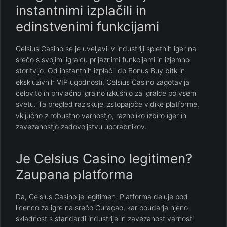
instantnimi izplačili in
edinstvenimi funkcijami
Celsius Casino se je uveljavil v industriji spletnih iger na
srečo s svojimi igralcu prijaznimi funkcijami in izjemno
storitvijo. Od instantnih izplačil do Bonus Buy bitk in
ekskluzivnih VIP ugodnosti, Celsius Casino zagotavlja
celovito in privlačno igralno izkušnjo za igralce po vsem
svetu. Ta pregled raziskuje izstopajoče vidike platforme,
vključno z robustno varnostjo, raznoliko izbiro iger in
zavezanostjo zadovoljstvu uporabnikov.
Je Celsius Casino legitimen?
Zaupana platforma
Da, Celsius Casino je legitimen. Platforma deluje pod
licenco za igre na srečo Curaçao, kar poudarja njeno
skladnost s standardi industrije in zavezanost varnosti