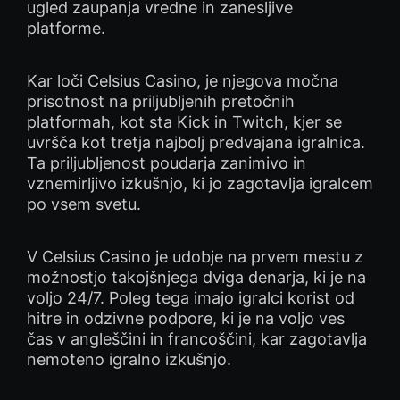
ugled zaupanja vredne in zanesljive
platforme.
Kar loči Celsius Casino, je njegova močna
prisotnost na priljubljenih pretočnih
platformah, kot sta Kick in Twitch, kjer se
uvršča kot tretja najbolj predvajana igralnica.
Ta priljubljenost poudarja zanimivo in
vznemirljivo izkušnjo, ki jo zagotavlja igralcem
po vsem svetu.
V Celsius Casino je udobje na prvem mestu z
možnostjo takojšnjega dviga denarja, ki je na
voljo 24/7. Poleg tega imajo igralci korist od
hitre in odzivne podpore, ki je na voljo ves
čas v angleščini in francoščini, kar zagotavlja
nemoteno igralno izkušnjo.