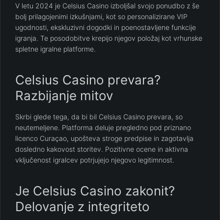
V letu 2024 je Celsius Casino izboljšal svojo ponudbo z še
bolj prilagojenimi izkušnjami, kot so personalizirane VIP
ugodnosti, ekskluzivni dogodki in poenostavljene funkcije
igranja. Te posodobitve krepijo njegov položaj kot vrhunske
spletne igralne platforme.
Celsius Casino prevara?
Razbijanje mitov
Skrbi glede tega, da bi bil Celsius Casino prevara, so
neutemeljene. Platforma deluje pregledno pod priznano
licenco Curaçao, upošteva stroge predpise in zagotavlja
dosledno kakovost storitev. Pozitivne ocene in aktivna
vključenost igralcev potrjujejo njegovo legitimnost.
Je Celsius Casino zakonit?
Delovanje z integriteto