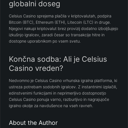
globalni doseg
Celsius Casino sprejema plačila v kriptovalutah, podpira
Bitcoin (BTC), Ethereum (ETH), Litecoin (LTC) in druge.
Njegovi nakupi kriptovalut brez provizij dodatno izboljšujejo
izkušnjo igralcev, zaradi česar so transakcije hitre in
dostopne uporabnikom po vsem svetu.
Končna sodba: Ali je Celsius
Casino vreden?
Nedvomno je Celsius Casino vrhunska igralna platforma, ki
ustreza potrebam sodobnih igralcev. Z instantnimi izplačili,
edinstvenimi funkcijami in neprimerljivo dostopnostjo
Celsius Casino ponuja varno, razburljivo in nagrajujoče
igralno okolje za navdušence na vseh ravneh.
About the Author