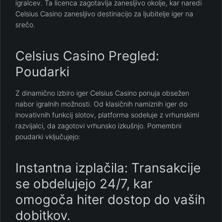
igralcev. Ta licenca zagotavlja zanesljivo okolje, kar naredi
Celsius Casino zanesljivo destinacijo za ljubitelje iger na
srečo.
Celsius Casino Pregled:
Poudarki
Z dinamično izbiro iger Celsius Casino ponuja obsežen
nabor igralnih možnosti. Od klasičnih namiznih iger do
inovativnih funkcij slotov, platforma sodeluje z vrhunskimi
razvijalci, da zagotovi vrhunsko izkušnjo. Pomembni
poudarki vključujejo:
Instantna izplačila: Transakcije
se obdelujejo 24/7, kar
omogoča hiter dostop do vaših
dobitkov.