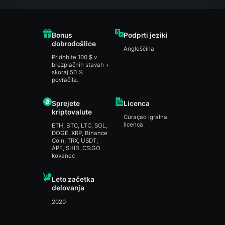
Bonus
Podprti jeziki
dobrodošlice
Angleščina
Pridobite 100 $ v
brezplačnih stavah +
skoraj 50 %
povračila.
Sprejete
Licenca
kriptovalute
Curaçao igralna
licenca
ETH, BTC, LTC, SOL,
DOGE, XRP, Binance
Coin, TRX, USDT,
APE, SHIB, CS:GO
kovanec
Leto začetka
delovanja
2020