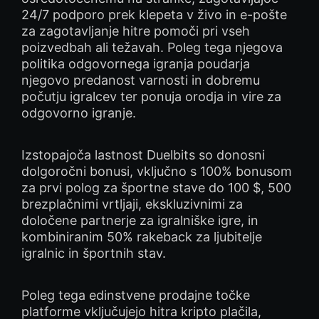
24/7 podporo prek klepeta v živo in e-pošte
za zagotavljanje hitre pomoči pri vseh
poizvedbah ali težavah. Poleg tega njegova
politika odgovornega igranja poudarja
njegovo predanost varnosti in dobremu
počutju igralcev ter ponuja orodja in vire za
odgovorno igranje.
Izstopajoča lastnost Duelbits so donosni
dolgoročni bonusi, vključno s 100% bonusom
za prvi polog za športne stave do 100 $, 500
brezplačnimi vrtljaji, ekskluzivnimi za
določene partnerje za igralniške igre, in
kombiniranim 50% rakeback za ljubitelje
igralnic in športnih stav.
Poleg tega edinstvene prodajne točke
platforme vključujejo hitra kripto plačila,