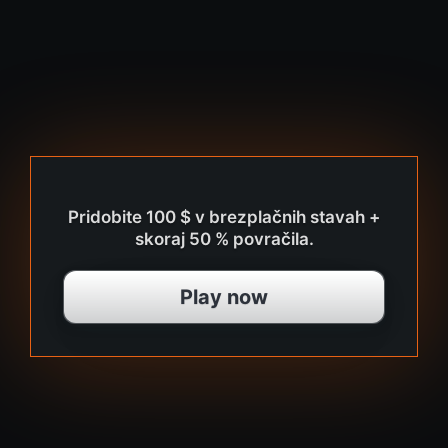
Pridobite 100 $ v brezplačnih stavah +
skoraj 50 % povračila.
Play now