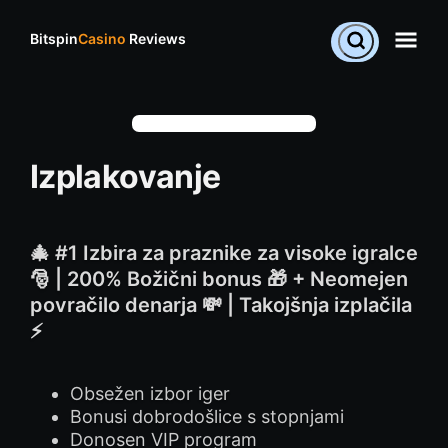
Bitspin
Casino
Reviews
Izplakovanje
🎄 #1 Izbira za praznike za visoke igralce
🎅 | 200% Božični bonus 🎁 + Neomejen
povračilo denarja 💸 | Takojšnja izplačila
⚡
Obsežen izbor iger
Bonusi dobrodošlice s stopnjami
Donosen VIP program