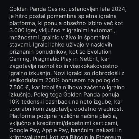
Golden Panda Casino, ustanovljen leta 2024,
je hitro postal pomembna spletna igralna
platforma, ki ponuja obsežno izbiro več kot
3.000 iger, vključno z igralnimi avtomati,
možnostmi igralnic v živo in športnimi
stavami. Igralci lahko uživajo v naslovih
priznanih ponudnikov, kot so Evolution
Gaming, Pragmatic Play in NetEnt, kar
zagotavlja raznoliko in visokokakovostno
igralno izkušnjo. Novi igralci so dobrodošli z
velikodušnim 200% bonusom na polog do
7.500 €, kar izboljša njihovo začetno igralno
izkušnjo. Poleg tega Golden Panda ponuja
10% tedenski cashback na neto izgube, kar
uporabnikom zagotavlja dodatno vrednost.
Platforma podpira različne načine plačila,
vključno s kreditnimi/debetnimi karticami,
Google Pay, Apple Pay, bančnimi nakazili in
kriptovalutami, kot sta Bitcoin in Ethereum,