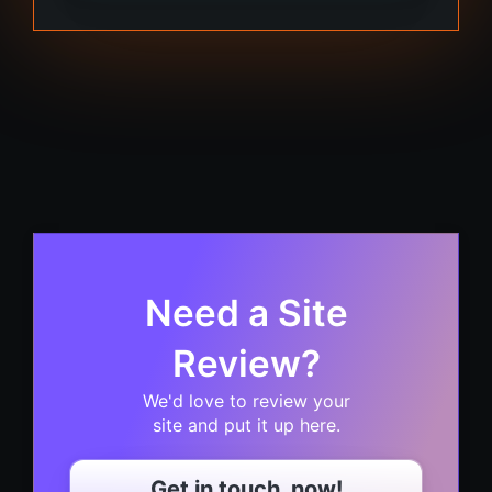
Need a Site
Review?
We'd love to review your
site and put it up here.
Get in touch, now!