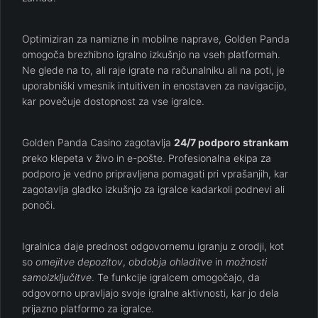
Optimiziran za namizne in mobilne naprave, Golden Panda
omogoča brezhibno igralno izkušnjo na vseh platformah.
Ne glede na to, ali raje igrate na računalniku ali na poti, je
uporabniški vmesnik intuitiven in enostaven za navigacijo,
kar povečuje dostopnost za vse igralce.
Golden Panda Casino zagotavlja
24/7 podporo strankam
preko klepeta v živo in e-pošte. Profesionalna ekipa za
podporo je vedno pripravljena pomagati pri vprašanjih, kar
zagotavlja gladko izkušnjo za igralce kadarkoli podnevi ali
ponoči.
Igralnica daje prednost odgovornemu igranju z orodji, kot
so
omejitve depozitov
,
obdobja ohladitve
in
možnosti
samoizključitve
. Te funkcije igralcem omogočajo, da
odgovorno upravljajo svoje igralne aktivnosti, kar jo dela
prijazno platformo za igralce.