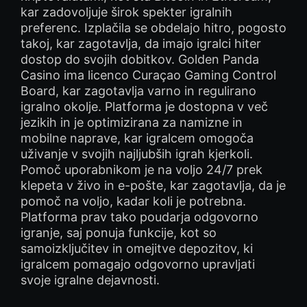
kar zadovoljuje širok spekter igralnih
preferenc. Izplačila se obdelajo hitro, pogosto
takoj, kar zagotavlja, da imajo igralci hiter
dostop do svojih dobitkov. Golden Panda
Casino ima licenco Curaçao Gaming Control
Board, kar zagotavlja varno in regulirano
igralno okolje. Platforma je dostopna v več
jezikih in je optimizirana za namizne in
mobilne naprave, kar igralcem omogoča
uživanje v svojih najljubših igrah kjerkoli.
Pomoč uporabnikom je na voljo 24/7 prek
klepeta v živo in e-pošte, kar zagotavlja, da je
pomoč na voljo, kadar koli je potrebna.
Platforma prav tako poudarja odgovorno
igranje, saj ponuja funkcije, kot so
samoizključitev in omejitve depozitov, ki
igralcem pomagajo odgovorno upravljati
svoje igralne dejavnosti.