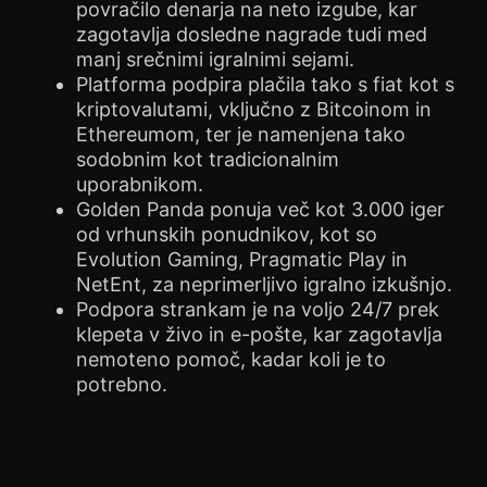
povračilo denarja na neto izgube, kar
zagotavlja dosledne nagrade tudi med
manj srečnimi igralnimi sejami.
Platforma podpira plačila tako s fiat kot s
kriptovalutami, vključno z Bitcoinom in
Ethereumom, ter je namenjena tako
sodobnim kot tradicionalnim
uporabnikom.
Golden Panda ponuja več kot 3.000 iger
od vrhunskih ponudnikov, kot so
Evolution Gaming, Pragmatic Play in
NetEnt, za neprimerljivo igralno izkušnjo.
Podpora strankam je na voljo 24/7 prek
klepeta v živo in e-pošte, kar zagotavlja
nemoteno pomoč, kadar koli je to
potrebno.