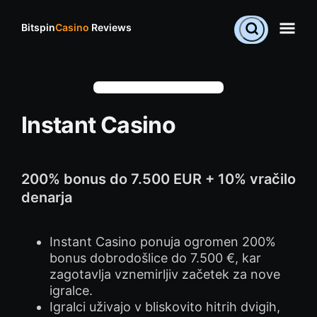
Bitspin
Casino
Reviews
Instant Casino
200% bonus do 7.500 EUR + 10% vračilo
denarja
Instant Casino ponuja ogromen 200%
bonus dobrodošlice do 7.500 €, kar
zagotavlja vznemirljiv začetek za nove
igralce.
Igralci uživajo v bliskovito hitrih dvigih,