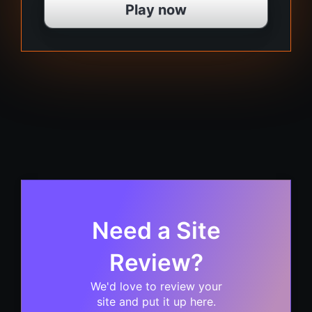
Play now
Need a Site
Review?
We'd love to review your
site and put it up here.