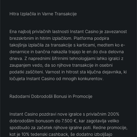
Hitra Izplačila in Varne Transakcije
Ena najbolj privlačnih lastnosti Instant Casino je zavezanost
brezskrbnim in hitrim izplačilom. Platforma podpira
takojšnja izplačila za transakcije s karticami, medtem ko e-
denarnice in bančna nakazila trajajo le en do dva delovna
dneva. Z naprednimi šifrirnimi tehnologijami lahko igralci z
zaupanjem vedo, da so njihove transakcije in osebni
podatki zaščiteni. Varnost in hitrost sta ključna dejavnika, ki
ločujeta Instant Casino od mnogih konkurentov.
Radodarni Dobrodošli Bonusi in Promocije
Instant Casino pozdravi nove igralce s privlačnim 200%
dobrodošlim bonusom do 7.500 €, kar zagotavlja veliko
spodbudo za začetek njihove igralne poti. Redne promocije,
kot je 10% tedenski cashback, še dodatno izboljšajo