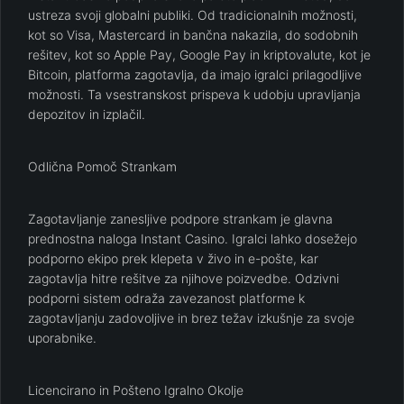
ustreza svoji globalni publiki. Od tradicionalnih možnosti,
kot so Visa, Mastercard in bančna nakazila, do sodobnih
rešitev, kot so Apple Pay, Google Pay in kriptovalute, kot je
Bitcoin, platforma zagotavlja, da imajo igralci prilagodljive
možnosti. Ta vsestranskost prispeva k udobju upravljanja
depozitov in izplačil.
Odlična Pomoč Strankam
Zagotavljanje zanesljive podpore strankam je glavna
prednostna naloga Instant Casino. Igralci lahko dosežejo
podporno ekipo prek klepeta v živo in e-pošte, kar
zagotavlja hitre rešitve za njihove poizvedbe. Odzivni
podporni sistem odraža zavezanost platforme k
zagotavljanju zadovoljive in brez težav izkušnje za svoje
uporabnike.
Licencirano in Pošteno Igralno Okolje