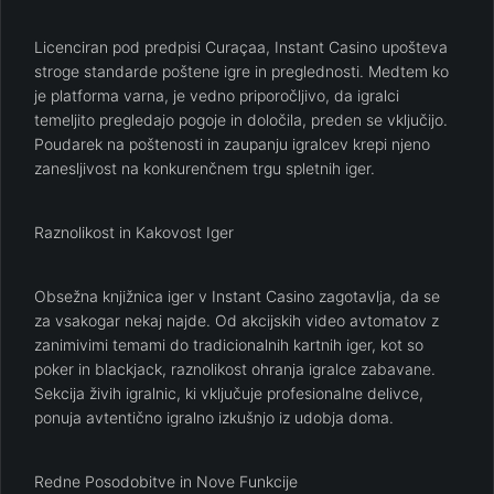
Licenciran pod predpisi Curaçaa, Instant Casino upošteva
stroge standarde poštene igre in preglednosti. Medtem ko
je platforma varna, je vedno priporočljivo, da igralci
temeljito pregledajo pogoje in določila, preden se vključijo.
Poudarek na poštenosti in zaupanju igralcev krepi njeno
zanesljivost na konkurenčnem trgu spletnih iger.
Raznolikost in Kakovost Iger
Obsežna knjižnica iger v Instant Casino zagotavlja, da se
za vsakogar nekaj najde. Od akcijskih video avtomatov z
zanimivimi temami do tradicionalnih kartnih iger, kot so
poker in blackjack, raznolikost ohranja igralce zabavane.
Sekcija živih igralnic, ki vključuje profesionalne delivce,
ponuja avtentično igralno izkušnjo iz udobja doma.
Redne Posodobitve in Nove Funkcije