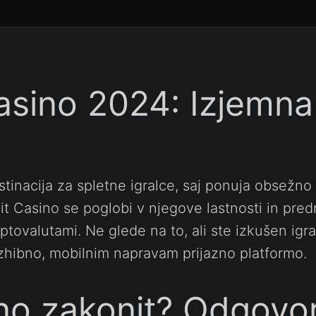
sino 2024: Izjemna 
tinacija za spletne igralce, saj ponuja obsežno 
t Casino se poglobi v njegove lastnosti in pre
iptovalutami. Ne glede na to, ali ste izkušen igr
ezhibno, mobilnim napravam prijazno platformo.
ino zakonit? Odgovor