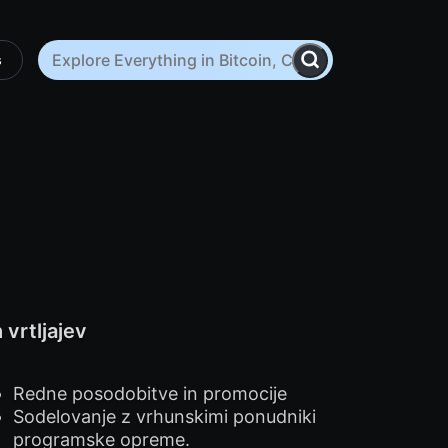
s
vrtljajev
Redne posodobitve in promocije
Sodelovanje z vrhunskimi ponudniki
programske opreme.