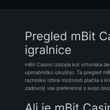
Pregled mBit Ca
igralnice
mBit Casino izstopa kot vrhunska des
uporabniško izkušnjo. Ta pregled mBi
raznolike izbire možnosti plačila s kr
zadovolji vse preference s svojo br
Ali je mBit Cas