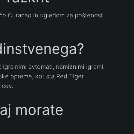
srečo Curaçao in ugledom za poštenost
edinstvenega?
 igralnimi avtomati, namiznimi igrami
ske opreme, kot sta Red Tiger
lcev.
kaj morate