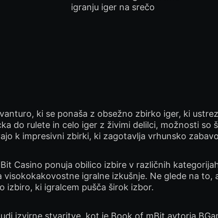
igranju iger na srečo
 avanturo, ki se ponaša z obsežno zbirko iger, ki ustr
a do rulete in celo iger z živimi delilci, možnosti so 
jo k impresivni zbirki, ki zagotavlja vrhunsko zabavo
mBit Casino ponuja obilico izbire v različnih kategorij
isokokakovostne igralne izkušnje. Ne glede na to, ali
 izbiro, ki igralcem pušča širok izbor.
udi izvirne stvaritve, kot je Book of mBit avtorja BGa