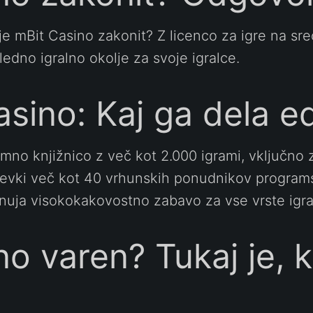
li je mBit Casino zakonit? Z licenco za igre na 
edno igralno okolje za svoje igralce.
asino: Kaj ga dela 
mno knjižnico z več kot 2.000 igrami, vključno z
ispevki več kot 40 vrhunskih ponudnikov program
nuja visokokakovostno zabavo za vse vrste igra
ino varen? Tukaj je, 