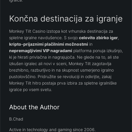
Končna destinacija za igranje
Monkey Tilt Casino izstopa kot vrhunska destinacija za
spletne igralne navdušence. S svojo
celovito zbirko iger
,
kripto-prijaznimi plačilnimi možnostmi
in
nepremagljivimi VIP nagradami
platforma ponuja izkušnjo,
ki je hkrati privlačna in nagrajujoča. Ne glede na to, ali ste
izkušen igralec ali novi v sceni, Monkey Tilt zagotavlja
brezhibno, razburljivo in na skupnost usmerjeno igralno
pustolovščino. Pridružite se revoluciji in odkrijte, zakaj
Monkey Tilt hitro postaja prva izbira za spletne igralniške
igralce po vsem svetu.
About the Author
B.Chad
Active in technology and gaming since 2006.