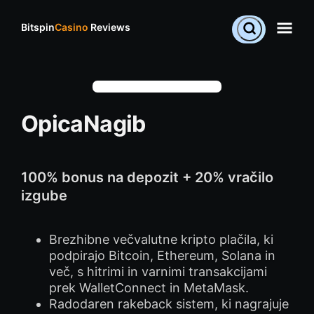
Bitspin
Casino
Reviews
OpicaNagib
100% bonus na depozit + 20% vračilo
izgube
Brezhibne večvalutne kripto plačila, ki
podpirajo Bitcoin, Ethereum, Solana in
več, s hitrimi in varnimi transakcijami
prek WalletConnect in MetaMask.
Radodaren rakeback sistem, ki nagrajuje