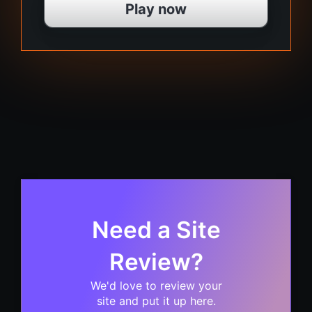
Play now
Need a Site
Review?
We'd love to review your
site and put it up here.