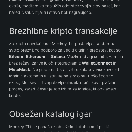
okolju, medtem ko zaslužijo odstotek svojih stav nazaj, kar
naredi vsak vrtljaj ali stavo bolj nagrajujočo.
Brezhibne kripto transakcije
Za kripto navdušence Monkey Tilt postavlja standard s
svojo brezhibno podporo za več digitalnih sredstev, kot so
Bitcoin
,
Ethereum
in
Solana
. Vložki in dvigi so hitri, varni in
brez težav, zahvaljujoč integracijam z
WalletConnect
in
MetaMask
. Ne glede na to, ali vrtite kolute v visokovoltnih
igralnih avtomatih ali stavite na svojo najljubšo športno
ekipo, Monkey Tilt zagotavlja gladek in učinkovit plačilni
proces, zaradi česar je top izbira za igralce, ki obvladajo
kripto.
Obsežen katalog iger
Monkey Tilt se ponaša z obsežnim katalogom iger, ki