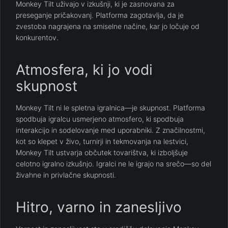
Monkey Tilt uživajo v izkušnji, ki je zasnovana za
preseganje pričakovanj. Platforma zagotavlja, da je
zvestoba nagrajena na smiselne načine, kar jo ločuje od
konkurentov.
Atmosfera, ki jo vodi
skupnost
Monkey Tilt ni le spletna igralnica—je skupnost. Platforma
spodbuja igralcu usmerjeno atmosfero, ki spodbuja
interakcijo in sodelovanje med uporabniki. Z značilnostmi,
kot so klepet v živo, turnirji in tekmovanja na lestvici,
Monkey Tilt ustvarja občutek tovarištva, ki izboljšuje
celotno igralno izkušnjo. Igralci ne le igrajo na srečo—so del
živahne in privlačne skupnosti.
Hitro, varno in zanesljivo