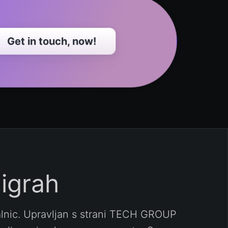
Get in touch, now!
 igrah
gralnic. Upravljan s strani TECH GROUP