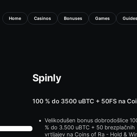
Home
Casinos
Bonuses
Games
Guide
Spinly
100 % do 3500 uBTC + 50FS na Coin
Velikodušen bonus dobrodošlice 10
% do 3.500 uBTC + 50 brezplačnih
vrtljajev na Coins of Ra - Hold & Wi