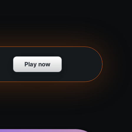
Play now