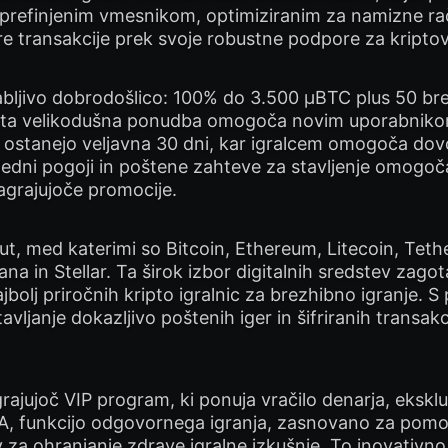
S prefinjenim vmesnikom, optimiziranim za namizne ra
tre transakcije prek svoje robustne podpore za kriptov
 vabljivo dobrodošlico: 100% do 3.500 μBTC plus 50 bre
ta velikodušna ponudba omogoča novim uporabnikom,
a ostanejo veljavna 30 dni, kar igralcem omogoča dov
gledni pogoji in poštene zahteve za stavljenje omogoča
nagrajujoče promocije.
lut, med katerimi so Bitcoin, Ethereum, Litecoin, Tet
na in Stellar. Ta širok izbor digitalnih sredstev zagot
jbolj priročnih kripto igralnic za brezhibno igranje. 
vljanje dokazljivo poštenih iger in šifriranih transakc
agrajujoč VIP program, ki ponuja vračilo denarja, eksklu
URA, funkcijo odgovornega igranja, zasnovano za pom
v za ohranjanje zdrave igralne izkušnje. To inovativn