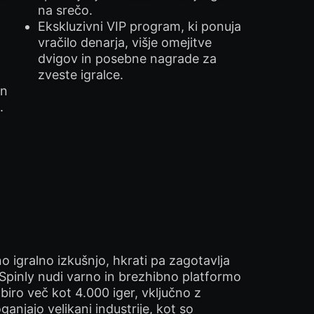
na srečo.
Ekskluzivni VIP program, ki ponuja
vračilo denarja, višje omejitve
dvigov in posebne nagrade za
zveste igralce.
in
.
no igralno izkušnjo, hkrati pa zagotavlja
 Spinly nudi varno in brezhibno platformo
zbiro več kot 4.000 iger, vključno z
anjajo velikani industrije, kot so