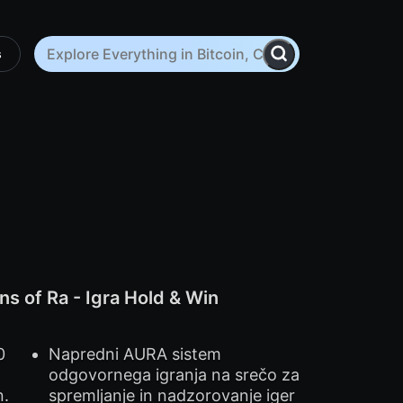
s
s of Ra - Igra Hold & Win
0
Napredni AURA sistem
odgovornega igranja na srečo za
n.
spremljanje in nadzorovanje iger