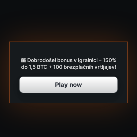
🎰 Dobrodošel bonus v igralnici – 150%
do 1,5 BTC + 100 brezplačnih vrtljajev!
Play now