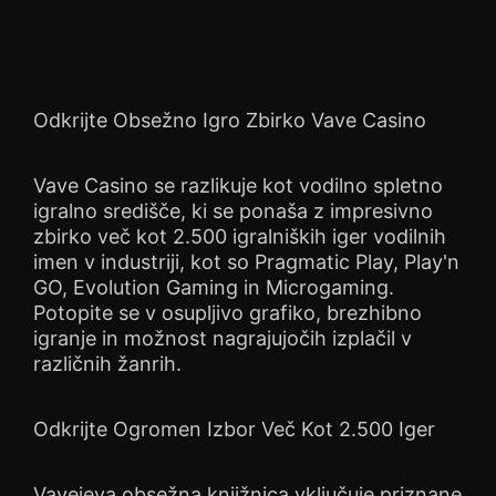
Odkrijte Obsežno Igro Zbirko Vave Casino
Vave Casino se razlikuje kot vodilno spletno
igralno središče, ki se ponaša z impresivno
zbirko več kot 2.500 igralniških iger vodilnih
imen v industriji, kot so Pragmatic Play, Play'n
GO, Evolution Gaming in Microgaming.
Potopite se v osupljivo grafiko, brezhibno
igranje in možnost nagrajujočih izplačil v
različnih žanrih.
Odkrijte Ogromen Izbor Več Kot 2.500 Iger
Vavejeva obsežna knjižnica vključuje priznane