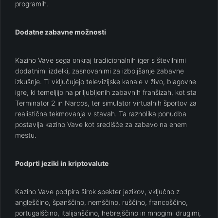
programih.
Dodatne zabavne možnosti
Kazino Vave sega onkraj tradicionalnih iger s številnimi
dodatnimi izdelki, zasnovanimi za izboljšanje zabavne
izkušnje. Ti vključujejo televizijske kanale v živo, blagovne
igre, ki temeljijo na priljubljenih zabavnih franšizah, kot sta
Terminator 2 in Narcos, ter simulator virtualnih športov za
realistična tekmovanja v stavah. Ta raznolika ponudba
postavlja kazino Vave kot središče za zabavo na enem
mestu.
Podprti jeziki in kriptovalute
Kazino Vave podpira širok spekter jezikov, vključno z
angleščino, španščino, nemščino, ruščino, francoščino,
portugalščino, italijanščino, hebrejščino in mnogimi drugimi,