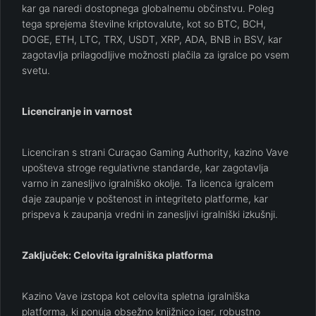
kar ga naredi dostopnega globalnemu občinstvu. Poleg
tega sprejema številne kriptovalute, kot so BTC, BCH,
DOGE, ETH, LTC, TRX, USDT, XRP, ADA, BNB in BSV, kar
zagotavlja prilagodljive možnosti plačila za igralce po vsem
svetu.
Licenciranje in varnost
Licenciran s strani Curaçao Gaming Authority, kazino Vave
upošteva stroge regulativne standarde, kar zagotavlja
varno in zanesljivo igralniško okolje. Ta licenca igralcem
daje zaupanje v poštenost in integriteto platforme, kar
prispeva k zaupanja vredni in zanesljivi igralniški izkušnji.
Zaključek: Celovita igralniška platforma
Kazino Vave izstopa kot celovita spletna igralniška
platforma, ki ponuja obsežno knjižnico iger, robustno