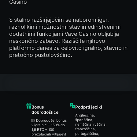
Casino
S stalno razširjajočim se naborom iger,
raznolikimi možnostmi stav in edinstvenimi
dodatnimi funkcijami Vave Casino obljublja
neskončno zabavo. Raziščite njihovo
platformo danes za celovito igralno, stavno in
pretočno pustolovščino.
Bonus
Podprti jeziki
dobrodošlice
Angleščina,
španščina,
🎰 Dobrodošel bonus
nemščina, ruščina,
v igralnici – 150% do
francoščina,
1,5 BTC + 100
portugalščina,
brezplačnih vrtljajev!