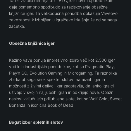
100% vračilo denarja do 1 BTC, kar novim uporabnikom
daje pomembno spodbudo za raziskovanje obsežne
knjižnice iger. Ta velikodušna ponudba dokazuje Vaveovo
zavezanost k izboljšanju igralčeve izkušnje že od samega
začetka.
Obsežna knjižnica iger
Kazino Vave ponuja impresivno izbiro več kot 2.500 iger
vodilnih industrijskih ponudnikov, kot so Pragmatic Play,
Play’n GO, Evolution Gaming in Microgaming. Ta raznolika
zbirka obsega širok spekter slotov, namiznih iger in
možnosti z živimi delivci, kar zagotavlja, da lahko igralci
uživajo v svojih najljubših igrah in odkrijejo nove. Opazni
naslovi vključujejo priljubljene slote, kot so Wolf Gold, Sweet
Bonanza in ikonična Book of Dead.
Bogat izbor spletnih slotov