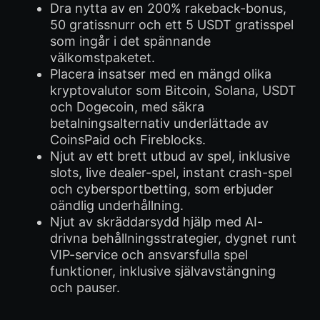
Dra nytta av en 200% rakeback-bonus,
50 gratissnurr och ett 5 USDT gratisspel
som ingår i det spännande
välkomstpaketet.
Placera insatser med en mängd olika
kryptovalutor som Bitcoin, Solana, USDT
och Dogecoin, med säkra
betalningsalternativ underlättade av
CoinsPaid och Fireblocks.
Njut av ett brett utbud av spel, inklusive
slots, live dealer-spel, instant crash-spel
och cybersportbetting, som erbjuder
oändlig underhållning.
Njut av skräddarsydd hjälp med AI-
drivna behållningsstrategier, dygnet runt
VIP-service och ansvarsfulla spel
funktioner, inklusive självavstängning
och pauser.