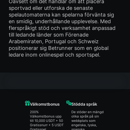
Oavsett om det handlar om att placera
sportvad eller utforska de senaste
spelautomaterna kan spelarna förvänta sig
en smidig, underhållande upplevelse. Med
flerspråkigt stöd och verksamhet anpassad
till ledande länder som Förenade
Arabemiraten, Portugal och Schweiz
positionerar sig Betrunner som en global
ledare inom onlinespel och sportspel.
Välkomstbonus
Stödda språk
200%
De stöder en mängd
Välkomstbonus upp
olika språk på sin
till 10,000 USDT + 50
webbplats som
Gratissnurr + 5 USDT
engelska, tyska,
Gratisspel
spanska,