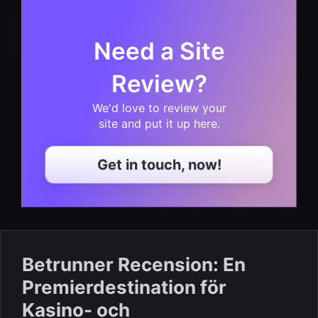
Need a Site
Review?
We'd love to review your
site and put it up here.
Get in touch, now!
Betrunner Recension: En
Premierdestination för
Kasino- och