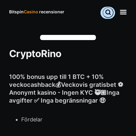
Bitspin
Casino
recensioner
CryptoRino
100% bonus upp till 1 BTC + 10%
veckocashback💰Veckovis gratisbet ⚽
Anonymt kasino - Ingen KYC 🥷🏼Inga
avgifter ✅ Inga begränsningar 🤑
Fördelar