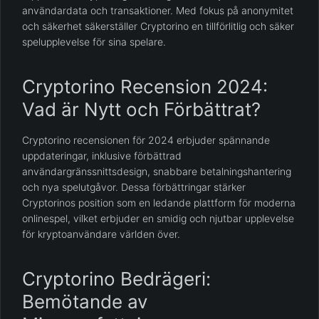
användardata och transaktioner. Med fokus på anonymitet
och säkerhet säkerställer Cryptorino en tillförlitlig och säker
spelupplevelse för sina spelare.
Cryptorino Recension 2024:
Vad är Nytt och Förbättrat?
Cryptorino recensionen för 2024 erbjuder spännande
uppdateringar, inklusive förbättrad
användargränssnittsdesign, snabbare betalningshantering
och nya spelutgåvor. Dessa förbättringar stärker
Cryptorinos position som en ledande plattform för moderna
onlinespel, vilket erbjuder en smidig och njutbar upplevelse
för kryptoanvändare världen över.
Cryptorino Bedrägeri:
Bemötande av