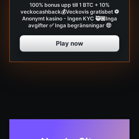
100% bonus upp till 1 BTC + 10%
veckocashback💰Veckovis gratisbet ⚽
Anonymt kasino - Ingen KYC 🥷🏼Inga
avgifter ✅ Inga begränsningar 🤑
Play now