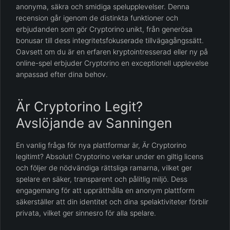
anonyma, säkra och smidiga spelupplevelser. Denna
recension går igenom de distinkta funktioner och
erbjudanden som gör Cryptorino unikt, från generösa
bonusar till dess integritetsfokuserade tillvägagångssätt.
Oavsett om du är en erfaren kryptointresserad eller ny på
online-spel erbjuder Cryptorino en exceptionell upplevelse
anpassad efter dina behov.
Är Cryptorino Legit?
Avslöjande av Sanningen
En vanlig fråga för nya plattformar är, Är Cryptorino
legitimt? Absolut! Cryptorino verkar under en giltig licens
och följer de nödvändiga rättsliga ramarna, vilket ger
spelare en säker, transparent och pålitlig miljö. Dess
engagemang för att upprätthålla en anonym plattform
säkerställer att din identitet och dina spelaktiviteter förblir
privata, vilket ger sinnesro för alla spelare.