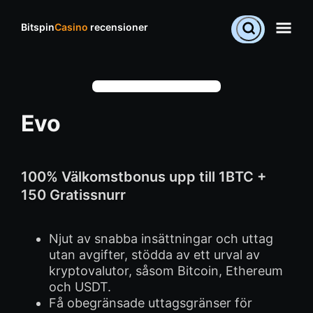
Bitspin
Casino
recensioner
Evo
100% Välkomstbonus upp till 1BTC +
150 Gratissnurr
Njut av snabba insättningar och uttag
utan avgifter, stödda av ett urval av
kryptovalutor, såsom Bitcoin, Ethereum
och USDT.
Få obegränsade uttagsgränser för