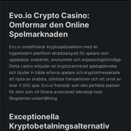
Evo.io Crypto Casino:
Omformar den Online
Spelmarknaden
Evo.io omdefinierar kryptospelssektorn med en
toppmodern plattform skräddarsydd för spelare som
uppskattar snabbhet, anonymitet och anpassningsförmåga.
Detta casino erbjuder en kryptocentrerad spelupplevelse
och bjuder in både erfarna spelare och kryptointresserade
att njuta av snabba, sömlösa transaktioner och ett urval av
över 3 000 spel. Evo.io framstår som den perfekta platsen
för dem som vill förena avancerad teknologi med
fängslande underhållning.
Exceptionella
Kryptobetalningsalternativ