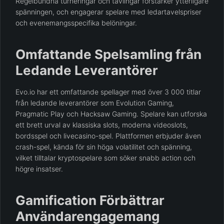
Regelbundna turneringar och tävlingar förstärker ytterligare
spänningen, och engagerar spelare med ledartavelspriser
och evenemangsspecifika belöningar.
Omfattande Spelsamling från
Ledande Leverantörer
Evo.io har ett omfattande spellager med över 3 000 titlar
från ledande leverantörer som Evolution Gaming,
Pragmatic Play och Hacksaw Gaming. Spelare kan utforska
ett brett urval av klassiska slots, moderna videoslots,
bordsspel och livecasino-spel. Plattformen erbjuder även
crash-spel, kända för sin höga volatilitet och spänning,
vilket tilltalar kryptospelare som söker snabb action och
högre insatser.
Gamification Förbättrar
Användarengagemang