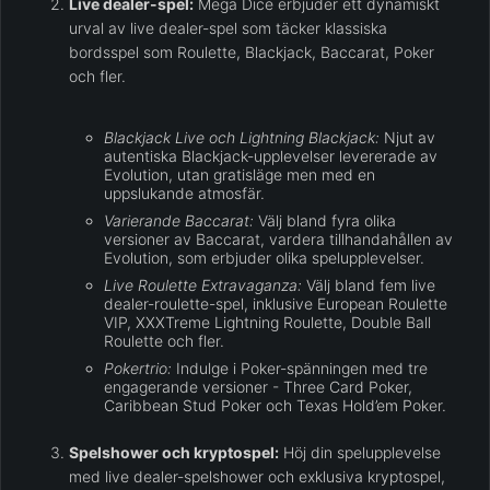
Live dealer-spel:
Mega Dice erbjuder ett dynamiskt
urval av live dealer-spel som täcker klassiska
bordsspel som Roulette, Blackjack, Baccarat, Poker
och fler.
Blackjack Live och Lightning Blackjack:
Njut av
autentiska Blackjack-upplevelser levererade av
Evolution, utan gratisläge men med en
uppslukande atmosfär.
Varierande Baccarat:
Välj bland fyra olika
versioner av Baccarat, vardera tillhandahållen av
Evolution, som erbjuder olika spelupplevelser.
Live Roulette Extravaganza:
Välj bland fem live
dealer-roulette-spel, inklusive European Roulette
VIP, XXXTreme Lightning Roulette, Double Ball
Roulette och fler.
Pokertrio:
Indulge i Poker-spänningen med tre
engagerande versioner - Three Card Poker,
Caribbean Stud Poker och Texas Hold’em Poker.
Spelshower och kryptospel:
Höj din spelupplevelse
med live dealer-spelshower och exklusiva kryptospel,