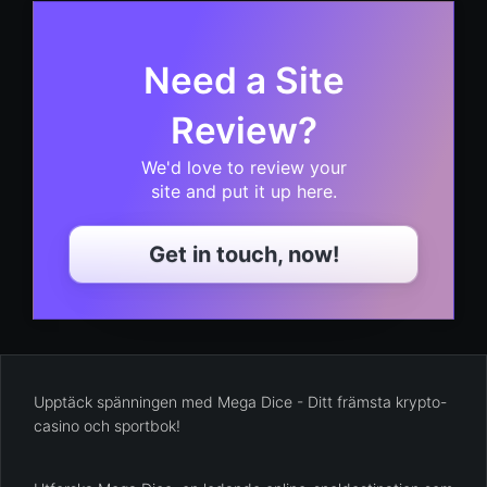
Need a Site
Review?
We'd love to review your
site and put it up here.
Get in touch, now!
Upptäck spänningen med Mega Dice - Ditt främsta krypto-
casino och sportbok!