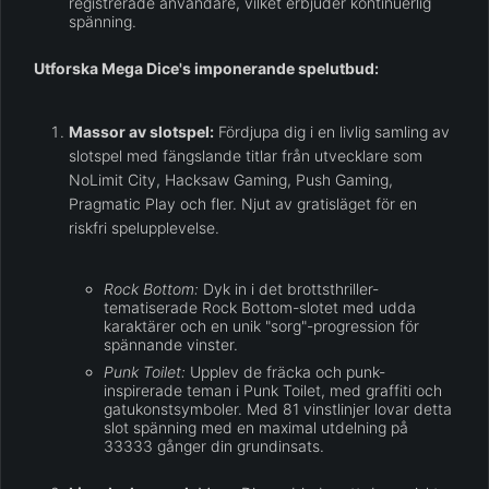
registrerade användare, vilket erbjuder kontinuerlig
spänning.
Utforska Mega Dice's imponerande spelutbud:
Massor av slotspel:
Fördjupa dig i en livlig samling av
slotspel med fängslande titlar från utvecklare som
NoLimit City, Hacksaw Gaming, Push Gaming,
Pragmatic Play och fler. Njut av gratisläget för en
riskfri spelupplevelse.
Rock Bottom:
Dyk in i det brottsthriller-
tematiserade Rock Bottom-slotet med udda
karaktärer och en unik "sorg"-progression för
spännande vinster.
Punk Toilet:
Upplev de fräcka och punk-
inspirerade teman i Punk Toilet, med graffiti och
gatukonstsymboler. Med 81 vinstlinjer lovar detta
slot spänning med en maximal utdelning på
33333 gånger din grundinsats.