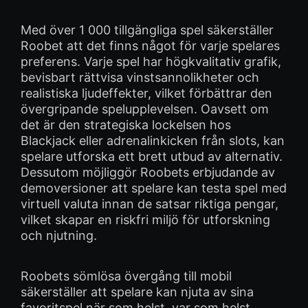
Med över 1 000 tillgängliga spel säkerställer
Roobet att det finns något för varje spelares
preferens. Varje spel har högkvalitativ grafik,
bevisbart rättvisa vinstsannolikheter och
realistiska ljudeffekter, vilket förbättrar den
övergripande spelupplevelsen. Oavsett om
det är den strategiska lockelsen hos
Blackjack eller adrenalinkicken från slots, kan
spelare utforska ett brett utbud av alternativ.
Dessutom möjliggör Roobets erbjudande av
demoversioner att spelare kan testa spel med
virtuell valuta innan de satsar riktiga pengar,
vilket skapar en riskfri miljö för utforskning
och njutning.
Roobets sömlösa övergång till mobil
säkerställer att spelare kan njuta av sina
favoritspel när som helst, var som helst.