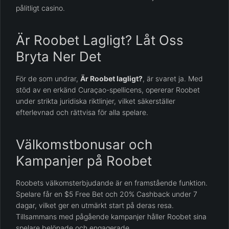
pålitligt casino.
Är Roobet Lagligt? Låt Oss
Bryta Ner Det
För de som undrar,
Är Roobet lagligt?
, är svaret ja. Med
stöd av en erkänd Curaçao-spellicens, opererar Roobet
under strikta juridiska riktlinjer, vilket säkerställer
efterlevnad och rättvisa för alla spelare.
Välkomstbonusar och
Kampanjer på Roobet
Roobets välkomsterbjudande är en framstående funktion.
Spelare får en $5 Free Bet och 20% Cashback under 7
dagar, vilket ger en utmärkt start på deras resa.
Tillsammans med pågående kampanjer håller Roobet sina
spelare belönade och engagerade.