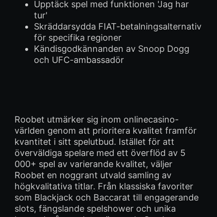
Upptäck spel med funktionen 'Jag har
tur'
Skräddarsydda FIAT-betalningsalternativ
för specifika regioner
Kändisgodkännanden av Snoop Dogg
och UFC-ambassadör
Roobet utmärker sig inom onlinecasino-
världen genom att prioritera kvalitet framför
kvantitet i sitt spelutbud. Istället för att
överväldiga spelare med ett överflöd av 5
000+ spel av varierande kvalitet, väljer
Roobet en noggrant utvald samling av
högkvalitativa titlar. Från klassiska favoriter
som Blackjack och Baccarat till engagerande
slots, fängslande spelshower och unika