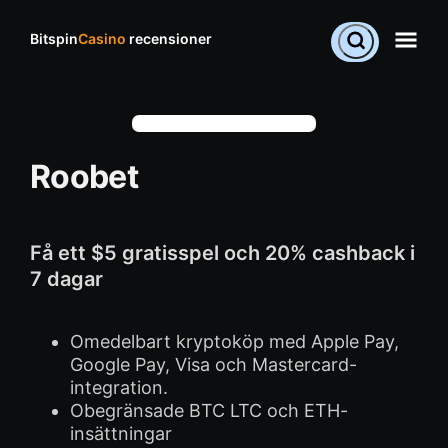
Bitspin
Casino
recensioner
Roobet
Få ett $5 gratisspel och 20% cashback i
7 dagar
Omedelbart kryptoköp med Apple Pay,
Google Pay, Visa och Mastercard-
integration.
Obegränsade BTC LTC och ETH-
insättningar