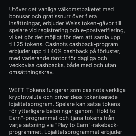
Utöver det vanliga välkomstpaketet med
bonusar och gratissnurr över flera
insättningar, erbjuder Weiss token-gåvor till
spelare vid registrering och e-postverifiering,
vilket gör det möjligt för dem att samla upp
till 25 tokens. Casinots cashback-program
erbjuder upp till 40% cashback på förluster,
med varierande räntor för dagliga och
veckovisa cashbacks, både med och utan
omsättningskrav.
WEFT Tokens fungerar som casinots verkliga
kryptovaluta och driver dess tokeniserade
lojalitetsprogram. Spelare kan satsa tokens
för ytterligare belöningar genom "Hold to
Earn"-programmet och tjäna tokens från
varje satsning via "Play to Earn"-rakeback-
programmet. Lojalitetsprogrammet erbjuder