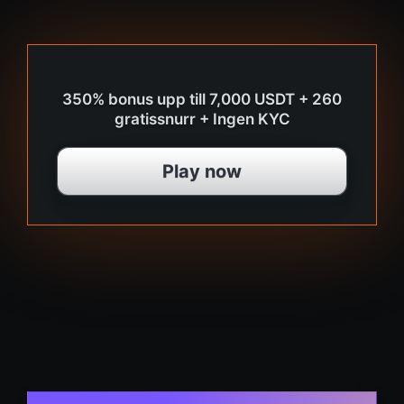
350% bonus upp till 7,000 USDT + 260
gratissnurr + Ingen KYC
Play now