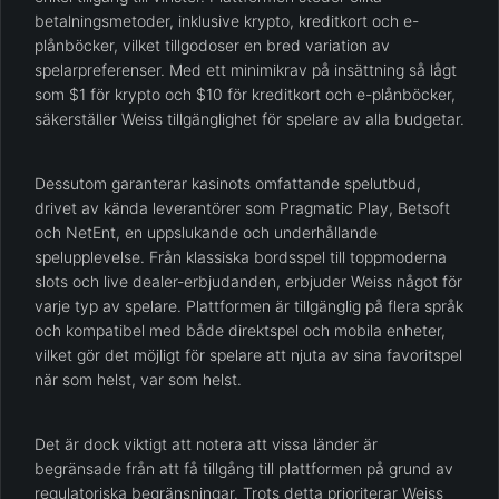
betalningsmetoder, inklusive krypto, kreditkort och e-
plånböcker, vilket tillgodoser en bred variation av
spelarpreferenser. Med ett minimikrav på insättning så lågt
som $1 för krypto och $10 för kreditkort och e-plånböcker,
säkerställer Weiss tillgänglighet för spelare av alla budgetar.
Dessutom garanterar kasinots omfattande spelutbud,
drivet av kända leverantörer som Pragmatic Play, Betsoft
och NetEnt, en uppslukande och underhållande
spelupplevelse. Från klassiska bordsspel till toppmoderna
slots och live dealer-erbjudanden, erbjuder Weiss något för
varje typ av spelare. Plattformen är tillgänglig på flera språk
och kompatibel med både direktspel och mobila enheter,
vilket gör det möjligt för spelare att njuta av sina favoritspel
när som helst, var som helst.
Det är dock viktigt att notera att vissa länder är
begränsade från att få tillgång till plattformen på grund av
regulatoriska begränsningar. Trots detta prioriterar Weiss