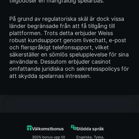
tillgodoser en mångfaldig spelarbas.
På grund av regulatoriska skäl är dock vissa
länder begränsade från att få tillgång till
plattformen. Trots detta erbjuder Weiss
robust kundsupport genom livechatt, e-post
och flerspråkigt telefonsupport, vilket
säkerställer en sömlös spelupplevelse för sina
användare. Dessutom erbjuder casinot
omfattande juridiska och sekretesspolicys för
att skydda spelarnas intressen.
Välkomstbonus
Stödda språk
350% bonus upp till
Engelska, Tyska,