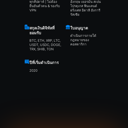
ทุกสัปดาห์ | ไม่ต้อง
อังกฤษ เยอรมัน สเปน
ยืนยันตัวตน & รองรับ
โปรตุเกส ฟินแลนด์
VPN
ฝรั่งเศส อิตาลี ฮังการี
รัสเซีย
สกุลเงินดิจิทัลที่
ใบอนุญาต
ยอมรับ
ดำเนินการภายใต้
กฎหมายของ
BTC, ETH, XRP, LTC,
คอสตาริกา
USDT, USDC, DOGE,
TRX, SHIB, TON
ปีที่เริ่มดำเนินการ
2020