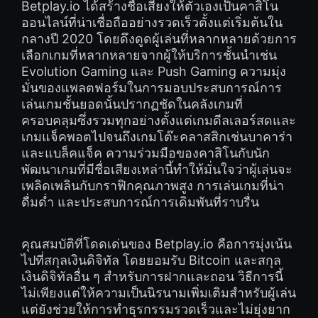
Betplay.io ได้สร้างชื่อเสียงให้ตัวเองเป็นคาสิโน
ออนไลน์ที่น่าเชื่อถืออย่างรวดเร็วตั้งแต่เริ่มต้นใน
กลางปี 2020 โดยดึงดูดผู้เล่นที่หลากหลายด้วยการ
เลือกเกมที่หลากหลายจากผู้ให้บริการชั้นนำเช่น
Evolution Gaming และ Push Gaming ความมุ่ง
มั่นของแพลตฟอร์มในการมอบประสบการณ์การ
เล่นเกมชั้นยอดนั้นปรากฏชัดในคลังเกมที่
ครอบคลุมซึ่งรวมทุกอย่างตั้งแต่เกมดีลเลอร์สดและ
เกมแจ็คพอตไปจนถึงเกมโต๊ะคลาสสิกเช่นบาคาร่า
และแบล็คแจ็ค ความร่วมมือของคาสิโนกับนัก
พัฒนาเกมที่มีชื่อเสียงเหล่านี้ทำให้มั่นใจว่าผู้เล่นจะ
เพลิดเพลินกับกราฟิกคุณภาพสูง การเล่นเกมที่น่า
ดื่มด่ำ และประสบการณ์การเดิมพันที่ราบรื่น
คุณสมบัติที่โดดเด่นของ Betplay.io คือการมุ่งเน้น
ไปที่สกุลเงินดิจิทัล โดยยอมรับ Bitcoin และสกุล
เงินดิจิทัลอื่น ๆ สำหรับการฝากและถอน วิธีการนี้
ไม่เพียงแต่ให้ความเป็นนิรนามเพิ่มเติมสำหรับผู้เล่น
แต่ยังช่วยให้การทำธุรกรรมรวดเร็วและไม่ยุ่งยาก