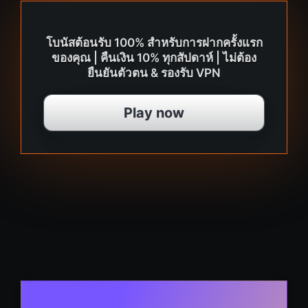
โบนัสต้อนรับ 100% สำหรับการฝากครั้งแรก
ของคุณ | คืนเงิน 10% ทุกสัปดาห์ | ไม่ต้อง
ยืนยันตัวตน & รองรับ VPN
Play now