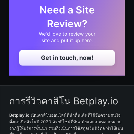
Need a Site
Review?
We'd love to review your
site and put it up here.
Get in touch, now!
การรีวิวคาสิโน Betplay.io
Betplay.io
เป็นคาสิโนออนไลน์ที่น่าตื่นเต้นที่ได้รับความสนใจ
ตั้งแต่เปิดตัวในปี 2020 ด้วยดีไซน์ที่ทันสมัยและเกมหลากหลาย
จากผู้ให้บริการชั้นนำ รวมถึงเน้นการใช้สกุลเงินดิจิทัล ทำให้เป็น