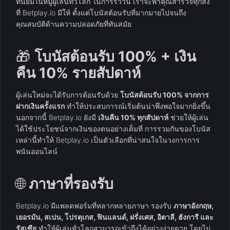
ที่นิยมในหมู่ผู้เล่นทั่วโลก ในการรีวิวนี้ เราจะพาคุณสำรวจทุกสิ่ง
ที่ Betplay.io มีให้ ตั้งแต่โบนัสต้อนรับที่มากมายไปจนถึง
คุณสมบัติด้านความปลอดภัยที่ทันสมัย
🎁
โบนัสต้อนรับ 100% + เงิน
คืน 10% รายสัปดาห์
ผู้เล่นใหม่จะได้รับการต้อนรับด้วย
โบนัสต้อนรับ 100% จากการ
ฝากเงินครั้งแรก
ทำให้ประสบการณ์เริ่มต้นน่าพึงพอใจมากยิ่งขึ้น
นอกจากนี้ Betplay.io ยังมี
เงินคืน 10% ทุกสัปดาห์
ช่วยให้ผู้เล่น
ได้ใช้ประโยชน์จากเงินของตนอย่างเต็มที่ การรวมกันของโบนัส
เหล่านี้ทำให้ Betplay.io เป็นตัวเลือกที่น่าสนใจในวงการการ
พนันออนไลน์
🌐
ภาษาที่รองรับ
Betplay.io มีแพลตฟอร์มที่หลากหลายภาษา รองรับ
ภาษาอังกฤษ,
เยอรมัน, สเปน, โปรตุเกส, ฟินแลนด์, ฝรั่งเศส, อิตาลี, ฮังการี และ
รัสเซีย
ทำให้ผู้เล่นทั่วโลกสามารถเข้าถึงได้อย่างง่ายดาย โดยไม่