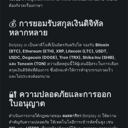
ต้องกังวลเรื่องภาษา
💰
การยอมรับสกุลเงินดิจิทัล
หลากหลาย
Betplay.io เป็นคาสิโนที่เป็นมิตรกับคริปโต รองรับ
Bitcoin
(BTC), Ethereum (ETH), XRP, Litecoin (LTC), USDT,
USDC, Dogecoin (DOGE), Tron (TRX), Shiba Inu (SHIB),
และ Toncoin (TON)
ความยืดหยุ่นนี้ให้ผู้เล่นมีอิสระในการเลือก
สกุลเงินดิจิทัลที่ต้องการ ซึ่งมักจะทำให้การทำธุรกรรมรวดเร็ว
และไม่ประสงค์ออกนาม
🔐
ความปลอดภัยและการออก
ใบอนุญาต
ดำเนินการภายใต้กฎหมายของ
คอสตาริกา
Betplay.io ให้ความ
สำคัญกับความปลอดภัย ใช้เทคโนโลยีการเข้ารหัสขั้นสูง เช่น