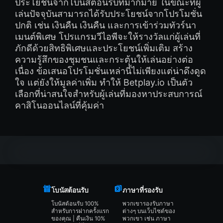
ประโยชน์จากโบนัสต้อนรับที่มากมาย ในขณะที่ผู้
เล่นปัจจุบันสามารถได้รับประโยชน์จากโปรโมชั่น
ปกติ เช่น เงินคืน เงินคืน และการเข้าร่วมทัวร์นา
เมนต์พิเศษ โปรแกรมวีไอพีจะให้รางวัลแก่ผู้เล่นที่
ภักดีด้วยสิทธิพิเศษและประโยชน์เพิ่มเติม สร้าง
ความรู้สึกของชุมชนและกระตุ้นให้เล่นอย่างต่อ
เนื่อง ข้อเสนอโปรโมชั่นเหล่านี้ไม่เพียงแต่น่าดึงดูด
ใจ แต่ยังให้มูลค่าเพิ่ม ทำให้ Betplay.io เป็นตัว
เลือกที่น่าสนใจสำหรับผู้เล่นที่มองหาประสบการณ์
คาสิโนออนไลน์ที่คุ้มค่า
โบนัสต้อนรับ
ภาษาที่รองรับ
โบนัสต้อนรับ 100%
พวกเขารองรับภาษา
สำหรับการฝากครั้งแรก
ต่างๆ บนเว็บไซต์ของ
ของคุณ | คืนเงิน 10%
พวกเขา เช่น ภาษา