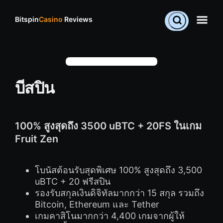
Bitspin
Casino
Reviews
บีสปิน
100% สูงสุดถึง 3500 uBTC + 20FS ในเกม
Fruit Zen
โบนัสต้อนรับสุดพิเศษ 100% สูงสุดถึง 3,500
uBTC + 20 ฟรีสปิน
รองรับสกุลเงินดิจิทัลมากกว่า 15 สกุล รวมถึง
Bitcoin, Ethereum และ Tether
เกมคาสิโนมากกว่า 4,400 เกมจากผู้ให้