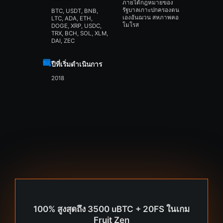
ภายใต้กฎหมายของ
รัฐบาลเกาะปกครองตน
BTC, USDT, BNB,
เองอันฌวน สหภาพคอ
LTC, ADA, ETH,
โมโรส
DOGE, XRP, USDC,
TRX, BCH, SOL, XLM,
DAI, ZEC
ปีที่เริ่มดำเนินการ
2018
100% สูงสุดถึง 3500 uBTC + 20FS ในเกม
Fruit Zen