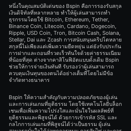
หนึ่งในคุณสมบัติเด่นของ Bspin คือการรองรับสกุล
เงินดิจิทัลที่หลากหลาย ทำให้ผู้เล่นสามารถทำ
ธุรกรรมโดยใช้ Bitcoin, Ethereum, Tether,
Binance Coin, Litecoin, Cardano, Dogecoin,
Ripple, USD Coin, Tron, Bitcoin Cash, Solana,
Stellar, Dai และ Zcash การสนับสนุนคริปโตหลาย
สกุลนี้ไม่เพียงแต่เพิ่มความยืดหยุ่น แต่ยังรับประกัน
การฝากและถอนที่รวดเร็วทันใจด้วยค่าธรรมเนียม
ที่น้อยที่สุด ต่างจากคาสิโนฟิอัตแบบดั้งเดิม Bspin
ช่วยให้การจ่ายเงินทันที รับรองว่าผู้เล่นสามารถ
ควบคุมเงินทุนของตนได้อย่างเต็มที่โดยไม่มีข้อ
จำกัดทางธนาคาร
Bspin ให้ความสำคัญกับความปลอดภัยของผู้เล่น
และการเล่นเกมที่ยุติธรรม โดยใช้เทคโนโลยีบล็อก
เชนเพื่อเพิ่มความโปร่งใสและมั่นใจในผลลัพธ์ที่
ยุติธรรมและพิสูจน์ได้ ด้วยการเข้ารหัส SSL และ
กลไกการเล่นเกมที่พิสูจน์ได้ว่าเป็นธรรม ผู้เล่น
สามารถมั่นใจได้ว่าทุกการหมุน การสับไพ่ และการ