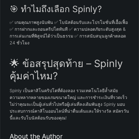
🎯 ทำไมถึงเลือก Spinly?
✅ เกมคุณภาพสูงนับพัน ✅ โบนัสต้อนรับและโปรโมชั่นที่เอื้อเฟื้อ
✅ การฝากและถอนคริปโตทันที ✅ ความปลอดภัยระดับสูงสุด &
การเล่นเกมที่พิสูจน์ได้ว่าเป็นธรรม ✅ การสนับสนุนลูกค้าตลอด
24 ชั่วโมง
🌟 ข้อสรุปสุดท้าย – Spinly
คุ้มค่าไหม?
Spinly เป็นคาสิโนคริปโตที่ต้องลอง รวมเทคโนโลยีล้ำสมัย
ความหลากหลายของเกมขนาดใหญ่ และการชำระเงินที่รวดเร็ว
ไม่ว่าคุณจะเป็นผู้เล่นทั่วไปหรือผู้เล่นที่ลงเดิมพันสูง Spinly มอบ
ประสบการณ์คาสิโนออนไลน์ที่น่าตื่นเต้นและให้รางวัล สมัครวัน
นี้และรับโบนัสต้อนรับของคุณ!
About the Author