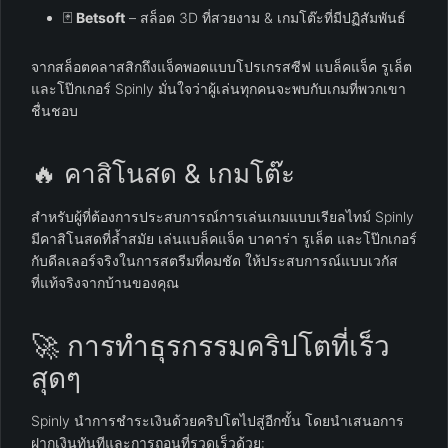
🃏
Betsoft
– สล็อต 3D ที่สวยงาม & เกมโต๊ะที่มีปฏิสัมพันธ์
จากสล็อตคลาสสิกถึงแจ็คพอตแบบโปรเกรสซีฟ แบล็คแจ็ค รูเล็ต
และโป๊กเกอร์ Spinly มั่นใจว่าผู้เล่นทุกคนจะพบกับเกมที่พวกเขา
ชื่นชอบ
🔥 คาสิโนสด & เกมโต๊ะ
สำหรับผู้ที่ต้องการประสบการณ์การเล่นเกมแบบเรียลไทม์ Spinly
มีคาสิโนสดที่ล้ำสมัย เล่นแบล็คแจ็ค บาคาร่า รูเล็ต และโป๊กเกอร์
กับดีลเลอร์จริงในการสตรีมที่คมชัด ให้ประสบการณ์แบบเวกัส
ที่แท้จริงจากบ้านของคุณ
🚀 การทำธุรกรรมคริปโตที่เร็ว
สุดๆ
Spinly นำการชำระเงินด้วยคริปโตไปสู่อีกขั้น โดยนำเสนอการ
ฝากเงินทันทีและการถอนที่รวดเร็วด้วย: