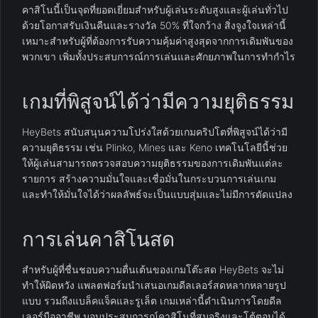
คาสิโนนี้เป็นจุดที่ยอดเยี่ยมสำหรับผู้เล่นระดับสูงและผู้เล่นทั่วไป
ด้วยโอกาสรับเงินคืนและรางวัล 50% ที่ใจกว้าง สิ่งจูงใจเหล่านี้
เหมาะสำหรับผู้ที่ต้องการรับความคุ้มค่าสูงสุดจากการเดิมพันของ
พวกเขา เพิ่มทั้งประสบการณ์การเล่นและศักยภาพในการทำกำไร
เกมที่พิสูจน์ได้ว่ามีความยุติธรรม
HeyBets สนับสนุนความโปร่งใสด้วยเกมคริปโตที่พิสูจน์ได้ว่ามี
ความยุติธรรม เช่น Plinko, Mines และ Keno เทคโนโลยีนี้ช่วย
ให้ผู้เล่นสามารถตรวจสอบความยุติธรรมของการเดิมพันแต่ละ
รายการ สร้างความมั่นใจและเชื่อมั่นในกระบวนการเล่นเกม
และทำให้มั่นใจได้ว่าผลลัพธ์จะเป็นแบบสุ่มและไม่มีการดัดแปลง
การเล่นคาสิโนสด
สำหรับผู้ที่ชื่นชอบความตื่นเต้นของเกมโต๊ะสด HeyBets จะไม่
ทำให้ผิดหวัง แพลตฟอร์มนำเสนอเกมดีลเลอร์สดหลากหลายรูป
แบบ รวมถึงแบล็คแจ็คและรูเล็ต เกมเหล่านี้ดำเนินการโดยดีล
เลอร์มืออาชีพ มอบประสบการณ์คาสิโนที่สมจริงและโต้ตอบได้