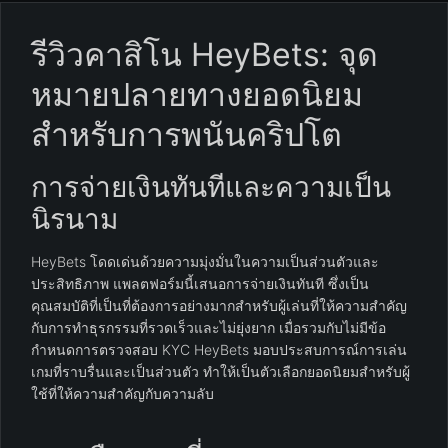
รีวิวคาสิโน HeyBets: จุด
หมายปลายทางยอดนิยม
สำหรับการพนันคริปโต
การจ่ายเงินทันทีและความเป็น
นิรนาม
HeyBets โดดเด่นด้วยความมุ่งมั่นในความเป็นส่วนตัวและ
ประสิทธิภาพ แพลตฟอร์มนี้เสนอการจ่ายเงินทันที ซึ่งเป็น
คุณสมบัติที่เป็นที่ต้องการอย่างมากสำหรับผู้เล่นที่ให้ความสำคัญ
กับการทำธุรกรรมที่รวดเร็วและไม่ยุ่งยาก เมื่อรวมกับไม่มีข้อ
กำหนดการตรวจสอบ KYC HeyBets มอบประสบการณ์การเล่น
เกมที่ราบรื่นและเป็นส่วนตัว ทำให้เป็นตัวเลือกยอดนิยมสำหรับผู้
ใช้ที่ให้ความสำคัญกับความลับ