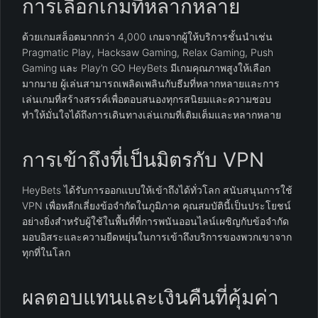
การเลือกเกมที่หลากหลาย
ด้วยเกมสล็อตมากกว่า 4,000 เกมจากผู้ให้บริการชั้นนำเช่น
Pragmatic Play, Hacksaw Gaming, Relax Gaming, Push
Gaming และ Play’n GO HeyBets มีเกมคุณภาพสูงให้เลือก
มากมาย ผู้เล่นสามารถเพลิดเพลินกับธีมที่หลากหลายและการ
เล่นเกมที่สร้างสรรค์เพื่อตอบสนองทุกรสนิยมและความชอบ
ทำให้มั่นใจได้ถึงการเดินทางเล่นเกมที่เติมเต็มและหลากหลาย
การเข้าถึงที่เป็นมิตรกับ VPN
HeyBets ได้รับการออกแบบให้เข้าถึงได้ทั่วโลก สนับสนุนการใช้
VPN เพื่อหลีกเลี่ยงข้อจำกัดในภูมิภาค คุณสมบัตินี้เป็นประโยชน์
อย่างยิ่งสำหรับผู้ใช้ในพื้นที่ที่การพนันออนไลน์เผชิญกับข้อจำกัด
มอบอิสระและความยืดหยุ่นในการเข้าถึงบริการของพวกเขาจาก
ทุกที่ในโลก
ผลตอบแทนและเงินคืนที่คุ้มค่า