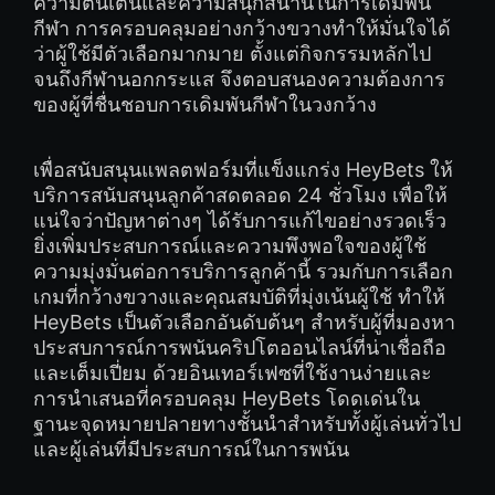
ความตื่นเต้นและความสนุกสนานในการเดิมพัน
กีฬา การครอบคลุมอย่างกว้างขวางทำให้มั่นใจได้
ว่าผู้ใช้มีตัวเลือกมากมาย ตั้งแต่กิจกรรมหลักไป
จนถึงกีฬานอกกระแส จึงตอบสนองความต้องการ
ของผู้ที่ชื่นชอบการเดิมพันกีฬาในวงกว้าง
เพื่อสนับสนุนแพลตฟอร์มที่แข็งแกร่ง HeyBets ให้
บริการสนับสนุนลูกค้าสดตลอด 24 ชั่วโมง เพื่อให้
แน่ใจว่าปัญหาต่างๆ ได้รับการแก้ไขอย่างรวดเร็ว
ยิ่งเพิ่มประสบการณ์และความพึงพอใจของผู้ใช้
ความมุ่งมั่นต่อการบริการลูกค้านี้ รวมกับการเลือก
เกมที่กว้างขวางและคุณสมบัติที่มุ่งเน้นผู้ใช้ ทำให้
HeyBets เป็นตัวเลือกอันดับต้นๆ สำหรับผู้ที่มองหา
ประสบการณ์การพนันคริปโตออนไลน์ที่น่าเชื่อถือ
และเต็มเปี่ยม ด้วยอินเทอร์เฟซที่ใช้งานง่ายและ
การนำเสนอที่ครอบคลุม HeyBets โดดเด่นใน
ฐานะจุดหมายปลายทางชั้นนำสำหรับทั้งผู้เล่นทั่วไป
และผู้เล่นที่มีประสบการณ์ในการพนัน