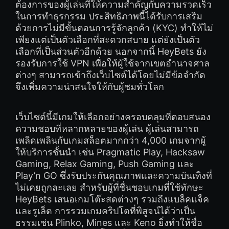
ต้องการของผู้เล่นที่ให้ความสำคัญกับความรวดเร็ว
ในการทำธุรกรรม ประสิทธิภาพนี้ได้รับการเสริม
ด้วยการไม่มีขั้นตอนการรู้จักลูกค้า (KYC) ทำให้ไม่
เพียงแต่เป็นตัวเลือกที่สะดวกสบาย แต่ยังเป็นตัว
เลือกที่เป็นส่วนตัวอีกด้วย นอกจากนี้ HeyBets ยัง
รองรับการใช้ VPN เพื่อให้ผู้ใช้จากเขตอำนาจศาล
ต่างๆ สามารถเข้าถึงเว็บไซต์ได้โดยไม่มีข้อจำกัด
จึงเพิ่มความน่าสนใจให้กับผู้ชมทั่วโลก
เว็บไซต์นี้มีเกมให้เลือกอย่างครอบคลุมที่ตอบสนอง
ความชอบที่หลากหลายของผู้เล่น ผู้เล่นสามารถ
เพลิดเพลินกับเกมสล็อตมากกว่า 4,000 เกมจากผู้
ให้บริการชั้นนำ เช่น Pragmatic Play, Hacksaw
Gaming, Relax Gaming, Push Gaming และ
Play’n GO ซึ่งรับประกันคุณภาพและความบันเทิงที่
ไม่เคยถูกละเลย สำหรับผู้ที่ชื่นชอบเกมที่ใช้ทักษะ
HeyBets เสนอเกมโต๊ะสดต่างๆ รวมถึงแบล็คแจ็ค
และรูเล็ต การรวมเกมคริปโตที่พิสูจน์ได้ว่าเป็น
ธรรมเช่น Plinko, Mines และ Keno ยิ่งทำให้ชื่อ