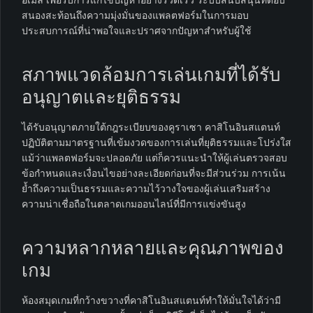
สนองสะท้อนถึงความมุ่งมั่นของแพลตฟอร์มในการมอบ
ประสบการณ์ที่น่าพอใจและปราศจากปัญหาสำหรับผู้ใช้
สภาพแวดล้อมการเล่นเกมที่ได้รับ
อนุญาตและยุติธรรม
ได้รับอนุญาตภายใต้กฎระเบียบของคูราเซา คาสิโนอินสแตนท์
ปฏิบัติตามมาตรฐานที่เข้มงวดของการเล่นที่ยุติธรรมและโปร่งใส
แม้ว่าแพลตฟอร์มจะปลอดภัย แต่ก็ควรแนะนำให้ผู้เล่นตรวจสอบ
ข้อกำหนดและเงื่อนไขอย่างละเอียดก่อนที่จะมีส่วนร่วม การเน้น
ย้ำถึงความเป็นธรรมและความไว้วางใจของผู้เล่นเสริมสร้าง
ความน่าเชื่อถือในตลาดเกมออนไลน์ที่มีการแข่งขันสูง
ความหลากหลายและคุณภาพของ
เกม
ห้องสมุดเกมที่กว้างขวางที่คาสิโนอินสแตนท์ทำให้มั่นใจได้ว่ามี