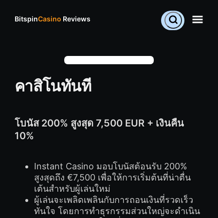
Bitspin
Casino
Reviews
คาสิโนทันที
โบนัส 200% สูงสุด 7,500 EUR + เงินคืน
10%
Instant Casino มอบโบนัสต้อนรับ 200%
สูงสุดถึง €7,500 เพื่อให้การเริ่มต้นที่น่าตื่น
เต้นสำหรับผู้เล่นใหม่
ผู้เล่นจะเพลิดเพลินกับการถอนเงินที่รวดเร็ว
ทันใจ โดยการทำธุรกรรมส่วนใหญ่จะดำเนิน