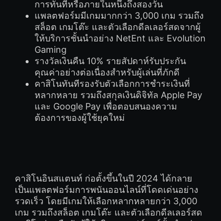
การทันทีหรือภายในหนึ่งถึงสองวัน
แพลตฟอร์มมีเกมมากกว่า 3,000 เกม รวมถึง
สล็อต เกมโต๊ะ และตัวเลือกดีลเลอร์สดจากผู้
ให้บริการชั้นนำอย่าง NetEnt และ Evolution
Gaming
รางวัลเงินคืน 10% รายสัปดาห์รับประกัน
คุณค่าอย่างต่อเนื่องสำหรับผู้เล่นที่ภักดี
คาสิโนทันทีรองรับตัวเลือกการชำระเงินที่
หลากหลาย รวมถึงสกุลเงินดิจิทัล Apple Pay
และ Google Pay เพื่อตอบสนองความ
ต้องการของผู้ใช้ยุคใหม่
คาสิโนอินสแตนท์ ก่อตั้งขึ้นในปี 2024 ได้กลาย
เป็นแพลตฟอร์มการพนันออนไลน์ที่โดดเด่นอย่าง
รวดเร็ว โดยมีเกมให้เลือกหลากหลายกว่า 3,000
เกม รวมถึงสล็อต เกมโต๊ะ และตัวเลือกดีลเลอร์สด