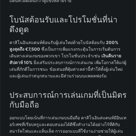
แตนท์โดดเด่นกว่าคู่แข่งหลายราย
โบนัสต้อนรับและโปรโมชั่นที่น่า
ดึงดูด
คาสิโนอินสแตนท์ต้อนรับผู้เล่นใหม่ด้วยโบนัสต้อนรับ
200%
สูงสุดถึง €7,500
ซึ่งเป็นการเพิ่มแรงกระตุ้นในการเริ่มต้นการ
เดินทางเล่นเกมของพวกเขา โปรโมชั่นประจำเช่น
เงินคืนราย
สัปดาห์ 10%
ยิ่งเสริมประสบการณ์การเล่นเกม เพิ่มโอกาสให้แก่ผู้
เล่นที่ภักดีในการชนะ ข้อเสนอที่คุ้มค่าเหล่านี้ทำให้ทั้งผู้เล่นใหม่
และผู้เล่นเก่าสนุกสนานและมีส่วนร่วมบนแพลตฟอร์ม
ประสบการณ์การเล่นเกมที่เป็นมิตร
กับมือถือ
ออกแบบโดยเน้นที่การเล่นเกมบนมือถือ คาสิโนอินสแตนท์มีอินเท
อร์เฟซที่เรียบหรูและตอบสนองได้ดีซึ่งทำงานได้อย่างไร้ที่ติกับ
สมาร์ทโฟนและแท็บเล็ต การออกแบบที่ใช้งานง่ายช่วยให้ผู้เล่น