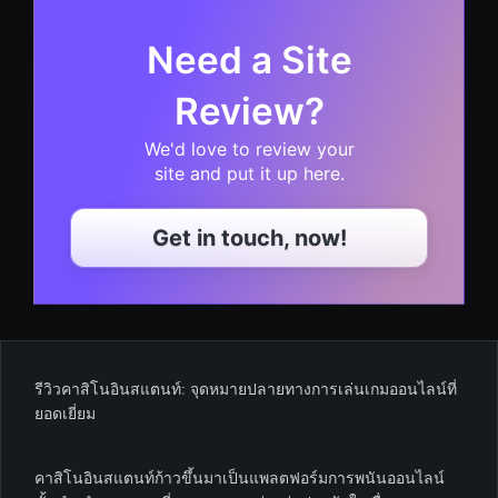
Need a Site
Review?
We'd love to review your
site and put it up here.
Get in touch, now!
รีวิวคาสิโนอินสแตนท์: จุดหมายปลายทางการเล่นเกมออนไลน์ที่
ยอดเยี่ยม
คาสิโนอินสแตนท์ก้าวขึ้นมาเป็นแพลตฟอร์มการพนันออนไลน์