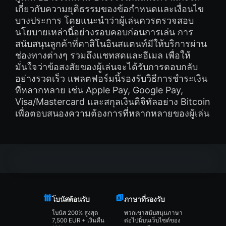
เกี่ยวกับความยุติธรรมของข้อกำหนดและเงื่อนไข
บางประการ โดยแนะนำว่าผู้เล่นควรตรวจสอบ
นโยบายเหล่านี้อย่างรอบคอบก่อนการเล่น การ
สนับสนุนลูกค้าที่คาสิโนอินสแตนท์มีให้บริการผ่าน
ช่องทางต่างๆ รวมถึงแชทสดและอีเมล เพื่อให้
มั่นใจว่าข้อสงสัยของผู้เล่นจะได้รับการตอบกลับ
อย่างรวดเร็ว แพลตฟอร์มนี้รองรับวิธีการชำระเงิน
ที่หลากหลาย เช่น Apple Pay, Google Pay,
Visa/Mastercard และสกุลเงินดิจิทัลอย่าง Bitcoin
เพื่อตอบสนองความต้องการที่หลากหลายของผู้เล่น
โบนัสต้อนรับ
ภาษาที่รองรับ
โบนัส 200% สูงสุด
พวกเขาสนับสนุนภาษา
7,500 EUR + เงินคืน
ต่อไปนี้บนเว็บไซต์ของ