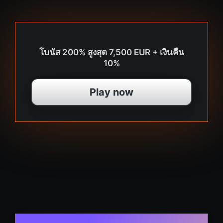
โบนัส 200% สูงสุด 7,500 EUR + เงินคืน
10%
Play now