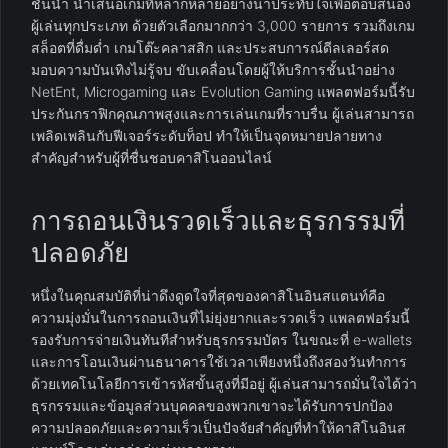
ชั้นนำ นำเสนอเกมที่หลากหลายอย่างน่าประทับใจเพื่อตอบสนอง
ผู้เล่นทุกประเภท ด้วยตัวเลือกมากกว่า 3,000 รายการ รวมถึงเกม
สล็อตที่ดื่มด่ำ เกมโต๊ะคลาสสิก และประสบการณ์ดีลเลอร์สด
มอบความบันเทิงไม่รู้จบ ขับเคลื่อนโดยผู้ให้บริการชั้นนำอย่าง
NetEnt, Microgaming และ Evolution Gaming แพลตฟอร์มนี้รับ
ประกันกราฟิกคุณภาพสูงและการเล่นเกมที่ราบรื่น ผู้เล่นสามารถ
เพลิดเพลินกับฟีเจอร์ระดับท็อป ทำให้เป็นจุดหมายปลายทาง
สำคัญสำหรับผู้ที่ชื่นชอบคาสิโนออนไลน์
การถอนเงินรวดเร็วและธุรกรรมที่
ปลอดภัย
หนึ่งในคุณสมบัติที่น่าดึงดูดใจที่สุดของคาสิโนอินสแตนท์คือ
ความมุ่งมั่นในการถอนเงินที่ไม่ยุ่งยากและรวดเร็ว แพลตฟอร์มนี้
รองรับการจ่ายเงินทันทีสำหรับธุรกรรมบัตร ในขณะที่ e-wallets
และการโอนเงินผ่านธนาคารใช้เวลาเพียงหนึ่งถึงสองวันทำการ
ด้วยเทคโนโลยีการเข้ารหัสขั้นสูงที่มีอยู่ ผู้เล่นสามารถมั่นใจได้ว่า
ธุรกรรมและข้อมูลส่วนบุคคลของพวกเขาจะได้รับการปกป้อง
ความปลอดภัยและความเร็วเป็นปัจจัยสำคัญที่ทำให้คาสิโนอินส