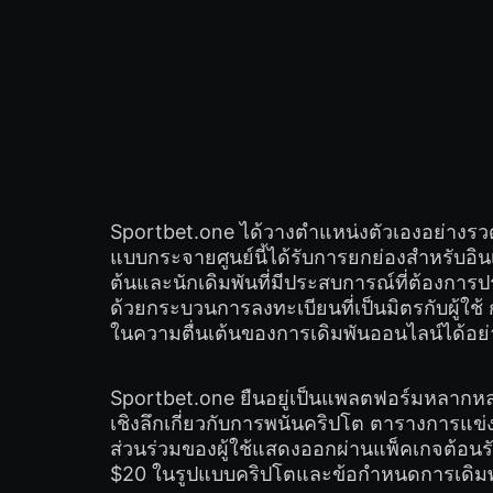
Sportbet.one ได้วางตำแหน่งตัวเองอย่างรวดเ
แบบกระจายศูนย์นี้ได้รับการยกย่องสำหรับอินเ
ต้นและนักเดิมพันที่มีประสบการณ์ที่ต้องกา
ด้วยกระบวนการลงทะเบียนที่เป็นมิตรกับผู้ใช้
ในความตื่นเต้นของการเดิมพันออนไลน์ได้อย่
Sportbet.one ยืนอยู่เป็นแพลตฟอร์มหลากหลาย ท
เชิงลึกเกี่ยวกับการพนันคริปโต ตารางการแข่
ส่วนร่วมของผู้ใช้แสดงออกผ่านแพ็คเกจต้อนรับที
$20 ในรูปแบบคริปโตและข้อกำหนดการเดิมพันที่