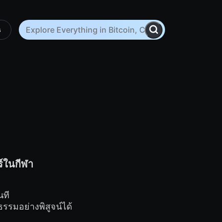
s
ร์ในกีฬา
นที
ิธรรมอย่างพิสูจน์ได้