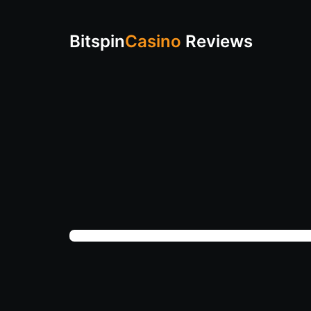
Bitspin
Casino
Reviews