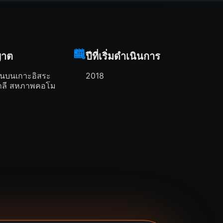
ญาต
ปีที่เริ่มดำเนินการ
ยนบนเกาะอิสระ
2018
าลี สหภาพคอโม