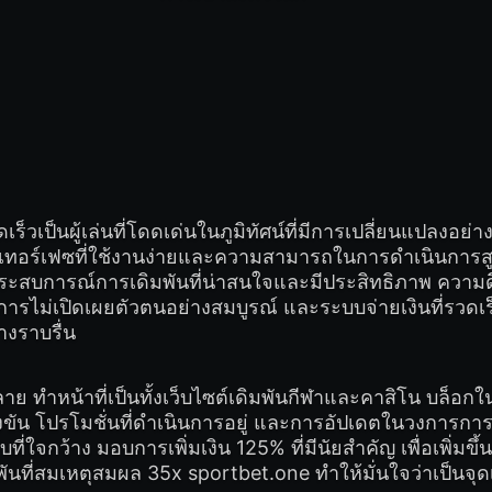
ร็วเป็นผู้เล่นที่โดดเด่นในภูมิทัศน์ที่มีการเปลี่ยนแปลง
ทอร์เฟซที่ใช้งานง่ายและความสามารถในการดำเนินการสูง ทำให
รประสบการณ์การเดิมพันที่น่าสนใจและมีประสิทธิภาพ ความ
 การไม่เปิดเผยตัวตนอย่างสมบูรณ์ และระบบจ่ายเงินที่รวดเร็
างราบรื่น
ำหน้าที่เป็นทั้งเว็บไซต์เดิมพันกีฬาและคาสิโน บล็อกในเว็
งขัน โปรโมชั่นที่ดำเนินการอยู่ และการอัปเดตในวงการกา
่ใจกว้าง มอบการเพิ่มเงิน 125% ที่มีนัยสำคัญ เพื่อเพิ่มขึ้น
สมเหตุสมผล 35x sportbet.one ทำให้มั่นใจว่าเป็นจุดเริ่มต