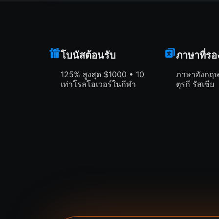
โบนัสต้อนรับ
ภาษาที่รอ
125% สูงสุด $1000 • 10
ภาษาอังกฤษ 
เท่าโรลโอเวอร์ในกีฬา
ตุรกี รัสเซีย