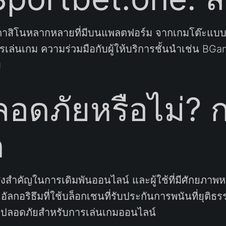
คาสิโนหลากหลายที่มีบนแพลตฟอร์ม จากเกมโต๊ะแบบดั
การเล่นเกม ความร่วมมือกับผู้ให้บริการชั้นนำเช่น BG
ม
ลอดภัยหรือไม่?
ด
งสำคัญในการเดิมพันออนไลน์ และผู้ใช้ที่มีศักยภา
ัลกอริธึมที่ใช้บล็อกเชนที่รับประกันการพนันที่ยุติธ
ที่ปลอดภัยสำหรับการเล่นเกมออนไลน์