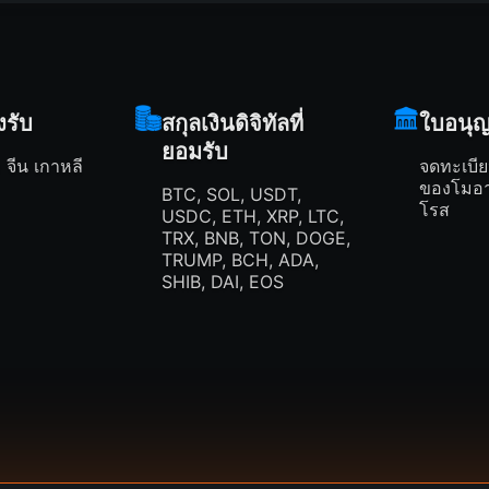
งรับ
สกุลเงินดิจิทัลที่
ใบอนุ
ยอมรับ
จีน เกาหลี
จดทะเบี
ของโมอ
BTC, SOL, USDT,
โรส
USDC, ETH, XRP, LTC,
TRX, BNB, TON, DOGE,
TRUMP, BCH, ADA,
SHIB, DAI, EOS