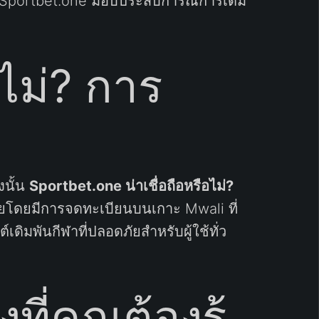
ว้าง Sportbet.one มอบประสบการณ์การเดิม
อไม่? การ
งนั้น
Sportbet.one น่าเชื่อถือหรือไม่?
ายโดยมีการจดทะเบียนบนเกาะ Mwali ที่
ิมพันกีฬาที่ปลอดภัยสำหรับผู้ใช้ทั่ว
ที่คุณต้องรู้