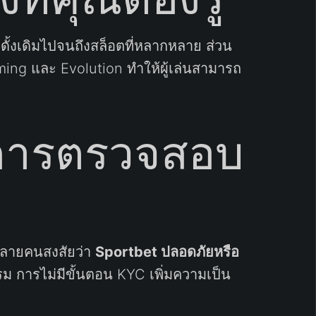
้งเดิมไปจนถึงสล็อตที่หลากหลาย ส่วน
aming และ Evolution ทำให้ผู้เล่นสามารถ
 การตรวจสอบ
พหลายคนสงสัยว่า
Sportbet ปลอดภัยหรือ
รรม การไม่มีขั้นตอน KYC เพิ่มความเป็น