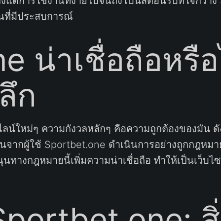
 ตั้งแต่การใช้งานที่ง่ายไปจนถึงโบนัสต้อนรับที่ใจก
เล่นที่มีประสบการณ์
 น่าเชื่อถือหรื
ลึก
น์ใหม่ๆ ความกังวลหลักๆ คือความถูกต้องของมัน ดั
็นจากผู้ใช้ Sportbet.one ดำเนินการอย่างถูกกฎหม
กฎหมายนี้เพิ่มความน่าเชื่อถือ ทำให้เป็นเว็บไซต์เด
portbet.one: สิ่ง