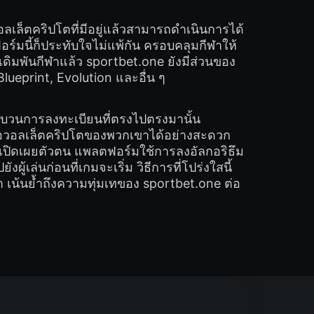
ลเล็ตคริปโตที่มีอยู่แล้วสามารถดำเนินการได้
มนี้ก็ประทับใจไม่แพ้กัน ครอบคลุมกีฬาให้
ดิมพันกีฬาแล้ว sportbet.one ยังมีส่วนของ
Blueprint, Evolution และอื่น ๆ
กระบวนการลงทะเบียนที่ตรงไปตรงมานั้น
รือวอลเล็ตคริปโตของพวกเขาได้อย่างสะดวก
เปิดเผยตัวตน แพลตฟอร์มใช้การลงอัลกอริธึม
้เล่นก่อนที่เกมจะเริ่ม วิธีการที่โปร่งใสนี้
เน้นย้ำถึงความทุ่มเทของ sportbet.one ต่อ