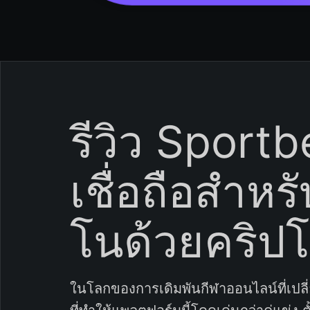
รีวิว Sportb
เชื่อถือสำห
โนด้วยคริป
ในโลกของการเดิมพันกีฬาออนไลน์ที่เป