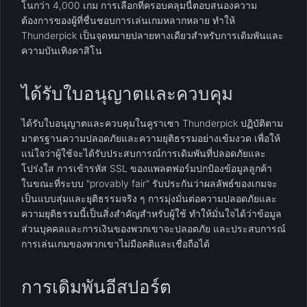
โนกว่า 4,000 เกม การเลือกที่ครอบคลุมนี้ตอบสนองความ
ต้องการของผู้ที่ชื่นชอบการเล่นเกมหลากหลาย ทำให้
Thunderpick เป็นจุดหมายปลายทางเดียวสำหรับการเดิมพันและ
ความบันเทิงคาสิโน
ได้รับใบอนุญาตและควบคุม
ได้รับใบอนุญาตและควบคุมในคูราเซา Thunderpick ปฏิบัติตาม
มาตรฐานความปลอดภัยและความยุติธรรมอย่างเข้มงวด เพื่อให้
แน่ใจว่าผู้ใช้จะได้รับประสบการณ์การเดิมพันที่ปลอดภัยและ
โปร่งใส การเข้ารหัส SSL ของแพลตฟอร์มปกป้องข้อมูลลูกค้า
ในขณะที่ระบบ "provably fair" รับประกันว่าผลลัพธ์ของเกมจะ
เป็นแบบสุ่มและยุติธรรมจริง ๆ การมุ่งมั่นต่อความปลอดภัยและ
ความยุติธรรมนี้เป็นสิ่งสำคัญสำหรับผู้ใช้ ทำให้มั่นใจได้ว่าข้อมูล
ส่วนบุคคลและการเงินของพวกเขาจะปลอดภัย และประสบการณ์
การเล่นเกมของพวกเขาไม่มีอคติและเชื่อถือได้
การเดิมพันอีสปอร์ต