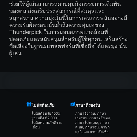
ช่วยให้ผู้เล่นสามารถควบคุมกิจกรรมการเดิมพัน
ของตน ส่งเสริมประสบการณ์ที่สมดุลและ
สนุกสนาน ความมุ่งมั่นนี้ในการเล่นการพนันอย่างมี
ความรับผิดชอบเน้นย้ำถึงความทุ่มเทของ
Thunderpick ในการมอบสภาพแวดล้อมที่
ปลอดภัยและสนับสนุนสำหรับผู้ใช้ทุกคน เสริมสร้าง
ชื่อเสียงในฐานะแพลตฟอร์มที่เชื่อถือได้และมุ่งเน้น
ผู้เล่น
โบนัสต้อนรับ
ภาษาที่รองรับ
โบนัสต้อนรับ 100%
ภาษาอังกฤษ, ภาษา
สูงสุดถึง €2,000 +
เยอรมัน, ภาษาฝรั่งเศส,
โบนัสความภักดีราย
ภาษาโปรตุเกส, ภาษา
เดือน
สเปน, ภาษาจีน, ภาษา
ตุรกี, และภาษารัสเซีย