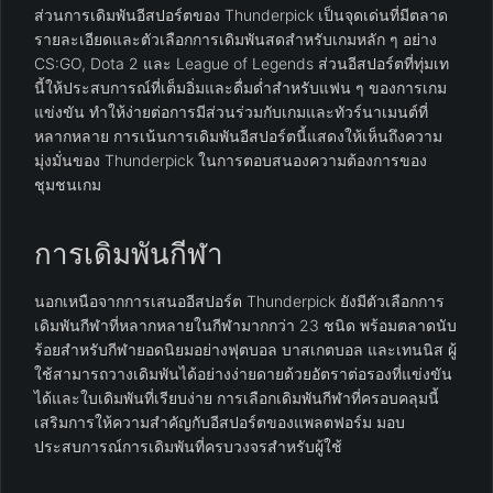
ส่วนการเดิมพันอีสปอร์ตของ Thunderpick เป็นจุดเด่นที่มีตลาด
รายละเอียดและตัวเลือกการเดิมพันสดสำหรับเกมหลัก ๆ อย่าง
CS:GO, Dota 2 และ League of Legends ส่วนอีสปอร์ตที่ทุ่มเท
นี้ให้ประสบการณ์ที่เต็มอิ่มและดื่มด่ำสำหรับแฟน ๆ ของการเกม
แข่งขัน ทำให้ง่ายต่อการมีส่วนร่วมกับเกมและทัวร์นาเมนต์ที่
หลากหลาย การเน้นการเดิมพันอีสปอร์ตนี้แสดงให้เห็นถึงความ
มุ่งมั่นของ Thunderpick ในการตอบสนองความต้องการของ
ชุมชนเกม
การเดิมพันกีฬา
นอกเหนือจากการเสนออีสปอร์ต Thunderpick ยังมีตัวเลือกการ
เดิมพันกีฬาที่หลากหลายในกีฬามากกว่า 23 ชนิด พร้อมตลาดนับ
ร้อยสำหรับกีฬายอดนิยมอย่างฟุตบอล บาสเกตบอล และเทนนิส ผู้
ใช้สามารถวางเดิมพันได้อย่างง่ายดายด้วยอัตราต่อรองที่แข่งขัน
ได้และใบเดิมพันที่เรียบง่าย การเลือกเดิมพันกีฬาที่ครอบคลุมนี้
เสริมการให้ความสำคัญกับอีสปอร์ตของแพลตฟอร์ม มอบ
ประสบการณ์การเดิมพันที่ครบวงจรสำหรับผู้ใช้