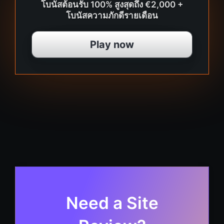
โบนัสต้อนรับ 100% สูงสุดถึง €2,000 +
โบนัสความภักดีรายเดือน
Play now
Need a Site