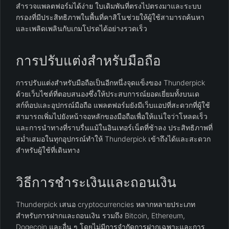
สำรวจแพลตฟอร์มได้ง่าย ใบเดิมพันที่ตรงไปตรงมาและระบบ
กรองที่มีประสิทธิภาพในพื้นที่คาสิโนช่วยให้ผู้ใช้สามารถค้นหา
และเพลิดเพลินกับเกมโปรดได้อย่างรวดเร็ว
การปรับแต่งสำหรับมือถือ
การปรับแต่งสำหรับมือถือเป็นอีกหนึ่งจุดแข็งของ Thunderpick
ด้วยเว็บไซต์ที่ตอบสนองซึ่งให้ประสบการณ์ยอดเยี่ยมทั้งบนเด
สก์ท็อปและอุปกรณ์มือถือ แพลตฟอร์มยังมีเว็บแอปที่สะดวกที่ผู้ใช้
สามารถเพิ่มไปยังหน้าจอหลักของมือถือเพื่อให้แน่ใจว่าโหลดเร็ว
และการนำทางที่ราบรื่นแม้ในอินเทอร์เน็ตที่ช้าลง ประสิทธิภาพที่
สม่ำเสมอในทุกอุปกรณ์ทำให้ Thunderpick เข้าถึงได้และสะดวก
สำหรับผู้ใช้ที่เดินทาง
วิธีการชำระเงินและถอนเงิน
Thunderpick เสนอ cryptocurrencies หลากหลายประเภท
สำหรับการฝากและถอนเงิน รวมถึง Bitcoin, Ethereum,
Dogecoin และอื่น ๆ โดยไม่มีการจำกัดการฝากเฉพาะและการ