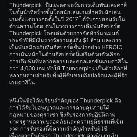
Thunderpick เป็นแพลตฟอร์มการเดิมพันและคาสิ
โนชั้นนำที่สร้างขึ้นโดยนักเล่นเกมสำหรับนักเล่น
เกมตั้งแต่การก่อตั้งในปี 2017 ได้รับการยอมรับใน
ด้านความโดดเด่นในวงการการเดิมพันอีสปอร์ต
Thunderpick โดดเด่นด้วยการจัดทัวร์นาเมนต์
ประจำปีที่มีเงินรางวัลรวมสูงถึง $1 ล้าน และการ
เป็นพันธมิตรกับทีมอีสปอร์ตชั้นนำอย่าง HEROIC
การเน้นหนักในด้านอีสปอร์ตนี้เสริมด้วยตัวเลือก
การเดิมพันที่หลากหลายและคอลเลกชันเกมคาสิโน
กว่า 4,000 เกม ทำให้ Thunderpick เป็นตัวเลือกที่
หลากหลายสำหรับทั้งผู้ที่ชื่นชอบอีสปอร์ตและผู้ที่รัก
เกมคาสิโน
หนึ่งในข้อได้เปรียบสำคัญของ Thunderpick คือ
การได้รับใบอนุญาตและการควบคุมภายใต้
กฎหมายของคูราเซา ซึ่งรับรองการปฏิบัติตาม
มาตรฐานความปลอดภัยและความยุติธรรมที่เข้ม
งวด การรับรองนี้มีความสำคัญสำหรับผู้ใช้
เนื่องจากยืนยันว่า Thunderpick ดำเนินงานใน