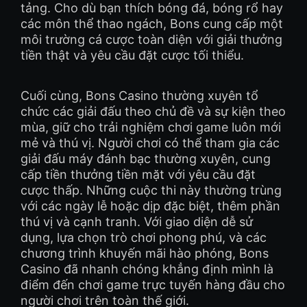
tảng. Cho dù bạn thích bóng đá, bóng rổ hay
các môn thể thao ngách, Bons cung cấp một
môi trường cá cược toàn diện với giải thưởng
tiền thật và yêu cầu đặt cược tối thiểu.
Cuối cùng, Bons Casino thường xuyên tổ
chức các giải đấu theo chủ đề và sự kiện theo
mùa, giữ cho trải nghiệm chơi game luôn mới
mẻ và thú vị. Người chơi có thể tham gia các
giải đấu máy đánh bạc thường xuyên, cung
cấp tiền thưởng tiền mặt với yêu cầu đặt
cược thấp. Những cuộc thi này thường trùng
với các ngày lễ hoặc dịp đặc biệt, thêm phần
thú vị và cạnh tranh. Với giao diện dễ sử
dụng, lựa chọn trò chơi phong phú, và các
chương trình khuyến mãi hào phóng, Bons
Casino đã nhanh chóng khẳng định mình là
điểm đến chơi game trực tuyến hàng đầu cho
người chơi trên toàn thế giới.