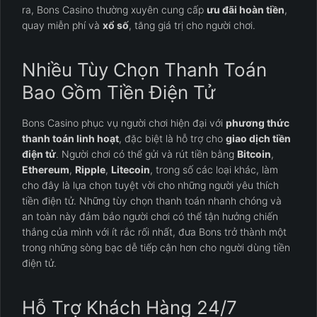
ra, Bons Casino thường xuyên cung cấp
ưu đãi hoàn tiền
,
quay miễn phí và
xổ số
, tăng giá trị cho người chơi.
Nhiều Tùy Chọn Thanh Toán
Bao Gồm Tiền Điện Tử
Bons Casino phục vụ người chơi hiện đại với
phương thức
thanh toán linh hoạt
, đặc biệt là hỗ trợ cho
giao dịch tiền
điện tử
. Người chơi có thể gửi và rút tiền bằng
Bitcoin
,
Ethereum
,
Ripple
,
Litecoin
, trong số các loại khác, làm
cho đây là lựa chọn tuyệt vời cho những người yêu thích
tiền điện tử. Những tùy chọn thanh toán nhanh chóng và
an toàn này đảm bảo người chơi có thể tận hưởng chiến
thắng của mình với ít rắc rối nhất, đưa Bons trở thành một
trong những sòng bạc dễ tiếp cận hơn cho người dùng tiền
điện tử.
Hỗ Trợ Khách Hàng 24/7