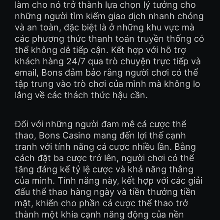
làm cho nó trở thành lựa chọn lý tưởng cho
những người tìm kiếm giao dịch nhanh chóng
và an toàn, đặc biệt là ở những khu vực mà
các phương thức thanh toán truyền thống có
thể không dễ tiếp cận. Kết hợp với hỗ trợ
khách hàng 24/7 qua trò chuyện trực tiếp và
email, Bons đảm bảo rằng người chơi có thể
tập trung vào trò chơi của mình mà không lo
lắng về các thách thức hậu cần.
Đối với những người đam mê cá cược thể
thao, Bons Casino mang đến lợi thế cạnh
tranh với tính năng cá cược nhiều lần. Bằng
cách đặt ba cược trở lên, người chơi có thể
tăng đáng kể tỷ lệ cược và khả năng thắng
của mình. Tính năng này, kết hợp với các giải
đấu thể thao hàng ngày và tiền thưởng tiền
mặt, khiến cho phần cá cược thể thao trở
thành một khía cạnh năng động của nền