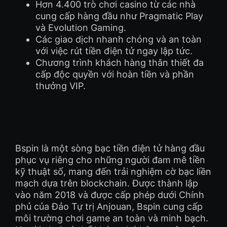
Hơn 4.400 trò chơi casino từ các nhà
cung cấp hàng đầu như Pragmatic Play
và Evolution Gaming.
Các giao dịch nhanh chóng và an toàn
với việc rút tiền điện tử ngay lập tức.
Chương trình khách hàng thân thiết đa
cấp độc quyền với hoàn tiền và phần
thưởng VIP.
Bspin là một sòng bạc tiền điện tử hàng đầu
phục vụ riêng cho những người đam mê tiền
kỹ thuật số, mang đến trải nghiệm cờ bạc liền
mạch dựa trên blockchain. Được thành lập
vào năm 2018 và được cấp phép dưới Chính
phủ của Đảo Tự trị Anjouan, Bspin cung cấp
môi trường chơi game an toàn và minh bạch.