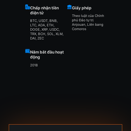
Chấp nhận tiền
Giấy phép
điện tử
Theo luật của Chính
phủ Đảo tự trị
BTC, USDT, BNB,
Anjouan, Liên bang
LTC, ADA, ETH,
Comoros
DOGE, XRP, USDC,
TRX, BCH, SOL, XLM,
DAI, ZEC
Năm bắt đầu hoạt
động
2018