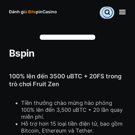
Đánh gi
á Bits
pinCasino
Bspin
100% lên đến 3500 uBTC + 20FS trong
trò chơi Fruit Zen
Tiền thưởng chào mừng hào phóng
100% lên đến 3,500 uBTC + 20 lần quay
miễn phí.
Hỗ trợ hơn 15 loại tiền điện tử, bao gồm
Bitcoin, Ethereum và Tether.