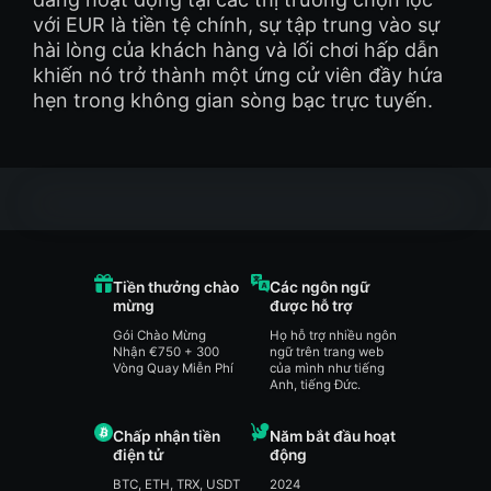
với EUR là tiền tệ chính, sự tập trung vào sự
hài lòng của khách hàng và lối chơi hấp dẫn
khiến nó trở thành một ứng cử viên đầy hứa
hẹn trong không gian sòng bạc trực tuyến.
Tiền thưởng chào
Các ngôn ngữ
mừng
được hỗ trợ
Gói Chào Mừng
Họ hỗ trợ nhiều ngôn
Nhận €750 + 300
ngữ trên trang web
Vòng Quay Miễn Phí
của mình như tiếng
Anh, tiếng Đức.
Chấp nhận tiền
Năm bắt đầu hoạt
điện tử
động
BTC, ETH, TRX, USDT
2024