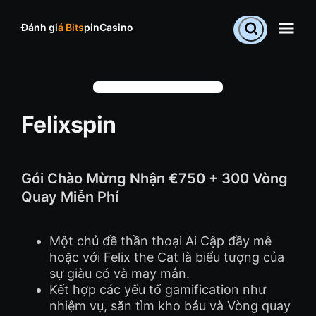
Đánh gi
á Bits
pinCasino
Felixspin
Gói Chào Mừng Nhận €750 + 300 Vòng
Quay Miễn Phí
Một chủ đề thần thoại Ai Cập đầy mê
hoặc với Felix the Cat là biểu tượng của
sự giàu có và may mắn.
Kết hợp các yếu tố gamification như
nhiệm vụ, săn tìm kho báu và Vòng quay