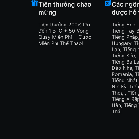
Tiền thưởng chào
Các ngô
mừng
được hỗ 
Tiền thưởng 200% lên
Tiếng Anh, 
đến 1 BTC + 50 Vòng
Tiếng Tây 
Quay Miễn Phí + Cược
Tiếng Pháp,
Miễn Phí Thể Thao!
Hungary, T
Lan, Tiếng 
Tiếng Séc, 
Tiếng Ba La
Đào Nha, T
Romania, T
Tiếng Nhật,
Nhĩ Kỳ, Tiế
Thoại, Tiến
Tiếng Ả Rập
Hàn, Tiếng 
Thái