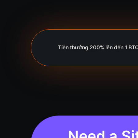
Tiền thưởng 200% lên đến 1 BTC
Need a Si