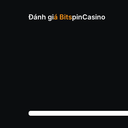
Đánh gi
á Bits
pinCasino