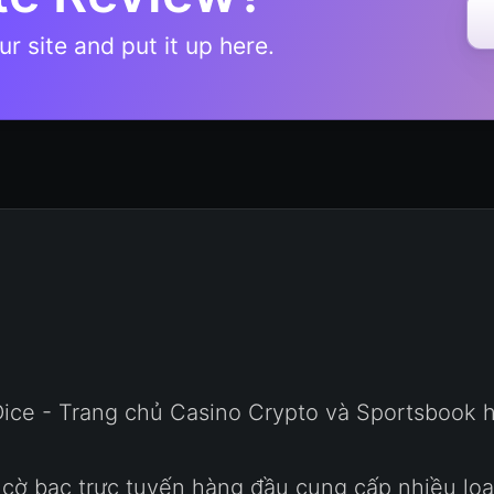
r site and put it up here.
ce - Trang chủ Casino Crypto và Sportsbook 
 bạc trực tuyến hàng đầu cung cấp nhiều loại 