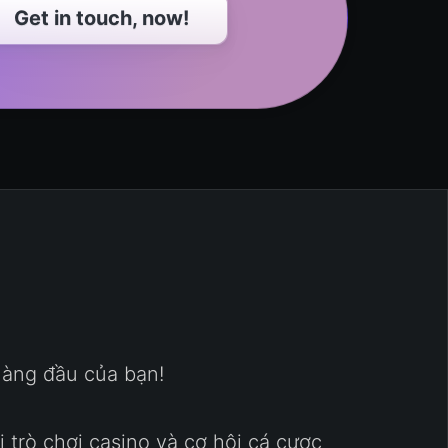
Get in touch, now!
hàng đầu của bạn!
trò chơi casino và cơ hội cá cược