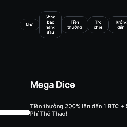
Sòng
bạc
Tiền
Trò
Hướn
Nhà
hàng
thưởng
chơi
dẫn
đầu
Mega Dice
Tiền thưởng 200% lên đến 1 BTC +
Phí Thể Thao!