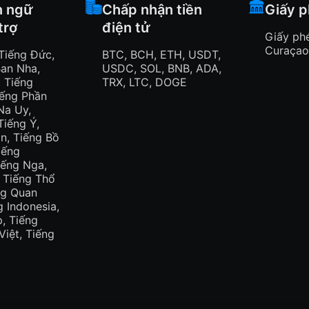
n ngữ
Chấp nhận tiền
Giấy 
trợ
điện tử
Giấy ph
Curaçao
Tiếng Đức,
BTC, BCH, ETH, USDT,
Ban Nha,
USDC, SOL, BNB, ADA,
 Tiếng
TRX, LTC, DOGE
iếng Phần
Na Uy,
Tiếng Ý,
n, Tiếng Bồ
iếng
iếng Nga,
 Tiếng Thổ
ng Quan
g Indonesia,
, Tiếng
Việt, Tiếng