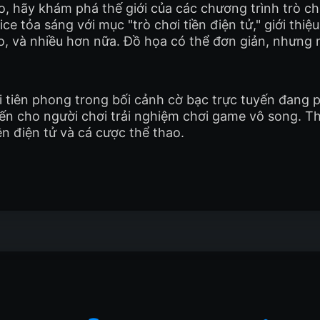
o, hãy khám phá thế giới của các chương trình trò c
 tỏa sáng với mục "trò chơi tiền điện tử," giới thiệu 
ko, và nhiều hơn nữa. Đồ họa có thể đơn giản, nhưng
 tiên phong trong bối cảnh cờ bạc trực tuyến đang ph
đến cho người chơi trải nghiệm chơi game vô song. 
iền điện tử và cá cược thể thao.