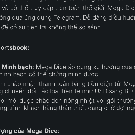
và có thể truy cập trên toàn thế giới, Mega Dic
 thông qua ứng dụng Telegram. Dễ dàng điều hư
để có sự tiện lợi không thể so sánh.
portsbook:
 Minh bạch:
Mega Dice áp dụng xu hướng của c
minh bạch có thể chứng minh được.
ỉ chấp nhận thanh toán bằng tiền điện tử, Me
g chuyển đổi các loại tiền tệ như USD sang BT
ơi mới được chào đón nồng nhiệt với gói thưởn
ơng trình khách hàng thân thiết đang chờ đợi ng
ượng của Mega Dice: