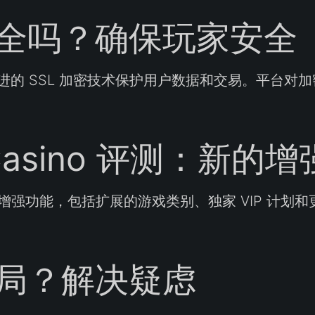
no 安全吗？确保玩家安全
采用先进的 SSL 加密技术保护用户数据和交易。平台对
n Casino 评测：新的
 推出了几项增强功能，包括扩展的游戏类别、独家 VIP 
o 骗局？解决疑虑