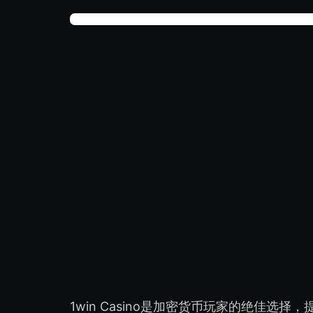
1win Casino是加密货币玩家的绝