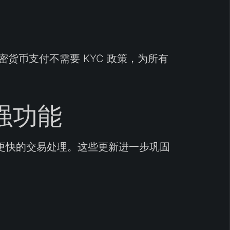
加密货币支付不需要 KYC 政策，为所有
增强功能
计划和更快的交易处理。这些更新进一步巩固