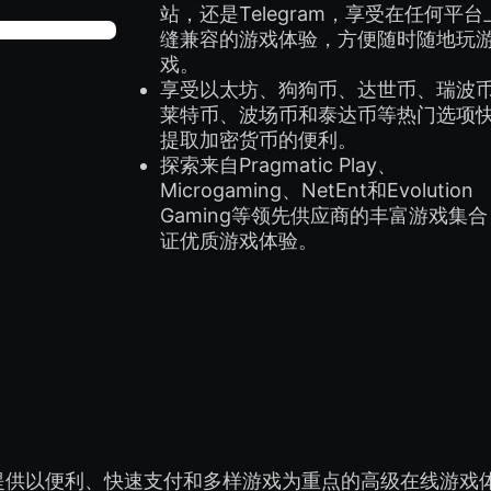
站，还是Telegram，享受在任何平台
缝兼容的游戏体验，方便随时随地玩
戏。
享受以太坊、狗狗币、达世币、瑞波
莱特币、波场币和泰达币等热门选项
提取加密货币的便利。
探索来自Pragmatic Play、
Microgaming、NetEnt和Evolution
Gaming等领先供应商的丰富游戏集
证优质游戏体验。
佳选择，提供以便利、快速支付和多样游戏为重点的高级在线游