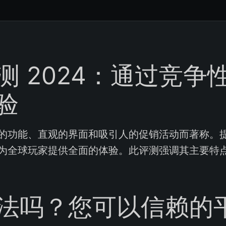
no 评测 2024：通过
验
中以先进的功能、直观的界面和吸引人的促销活动而著
ino 为全球玩家提供全面的体验。此评测强调其主
no 合法吗？您可以信赖的