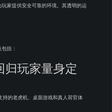
确保为玩家提供安全可靠的环境。其透明的运
点包括：
回归玩家量身定
支持的老虎机、桌面游戏和真人荷官体