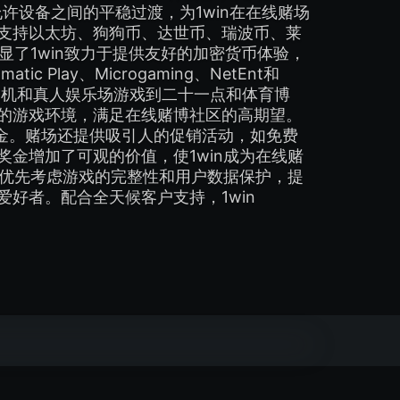
许设备之间的平稳过渡，为1win在在线赌场
支持以太坊、狗狗币、达世币、瑞波币、莱
显了1win致力于提供友好的加密货币体验，
lay、Microgaming、NetEnt和
从老虎机和真人娱乐场游戏到二十一点和体育博
的游戏环境，满足在线赌博社区的高期望。
迎奖金。赌场还提供吸引人的促销活动，如免费
金增加了可观的价值，使1win成为在线赌
台优先考虑游戏的完整性和用户数据保护，提
好者。配合全天候客户支持，1win