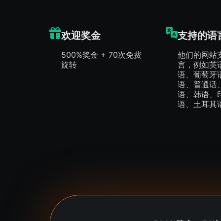
欢迎奖金
支持的语
500%奖金 + 70次免费
他们的网站
旋转
言，例如英
语、葡萄牙
语、普通话
语、韩语、
语、土耳其