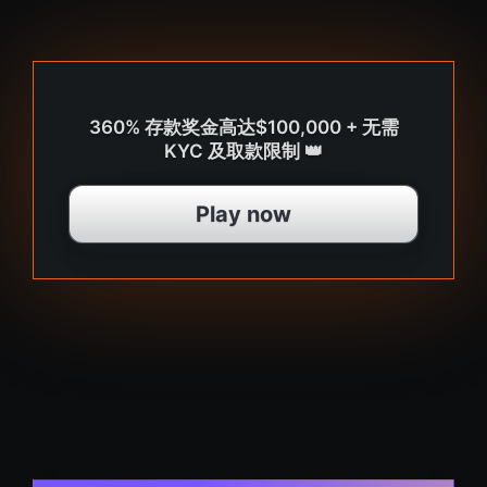
360% 存款奖金高达$100,000 + 无需
KYC 及取款限制 👑
Play now