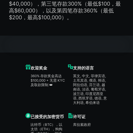
$40,000），第三笔存款300%（最低$100，最
高$60,000），以及第四笔存款360%（最低
$200，最高$100,000）。
欢迎奖金
支持的语言
360% 存款奖金高达
英文, 中文, 菲律宾语,
$100,000 + 无需 KYC
土耳其语, 俄语, 韩语,
及取款限制 👑
阿拉伯语, 芬兰语, 越
南语, 法语, 葡萄牙语,
波兰语, 印度尼西亚
语, 西班牙语, 德语, 意
大利语, 希伯来语
已接受的加密货币
许可证
比特币（BTC），以
库拉索政府
太坊（ETH），狗狗