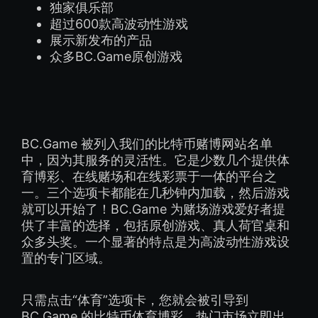
独家俱乐部
超过600款高波动性游戏
展示新发布的产品
众多BC.Game原创游戏
BC.Game 被列入我们的比特币赌博网站名单
中，因为其服务的灵活性。它是少数几个提供体
育博彩、在线赌场和在线彩票于一体的平台之
一。三个选项卡都能在几秒钟内加载，然后游戏
就可以开始了！BC.Game 为赌场游戏爱好者提
供了丰富的选择，包括原创游戏、真人荷官桌和
众多头奖。一个显著的特点是为高波动性游戏设
置的专门区域。
只需点击“体育”选项卡，您就会被引导到
BC.Game 的比特币体育博彩，热门市场立即出