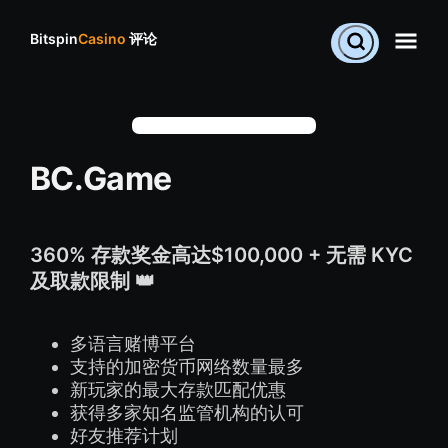
Bitspin
Casino
评论
BC.Game
360% 存款奖金高达$100,000 + 无需 KYC
及取款限制 👑
多语言赌博平台
支持的加密货币网络数量最多
新玩家的最大存款匹配优惠
获得多家知名监管机构的认可
好友推荐计划