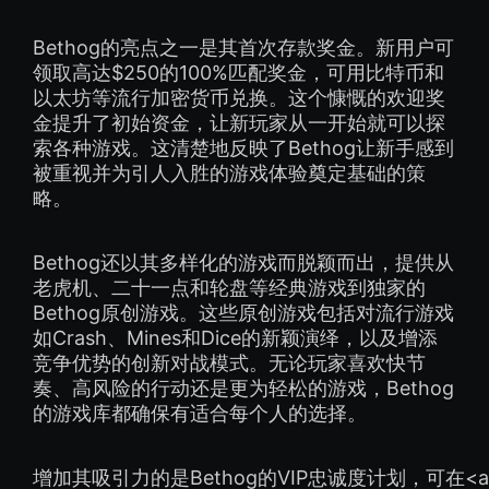
Bethog的亮点之一是其首次存款奖金。新用户可
领取高达$250的100%匹配奖金，可用比特币和
以太坊等流行加密货币兑换。这个慷慨的欢迎奖
金提升了初始资金，让新玩家从一开始就可以探
索各种游戏。这清楚地反映了Bethog让新手感到
被重视并为引人入胜的游戏体验奠定基础的策
略。
Bethog还以其多样化的游戏而脱颖而出，提供从
老虎机、二十一点和轮盘等经典游戏到独家的
Bethog原创游戏。这些原创游戏包括对流行游戏
如Crash、Mines和Dice的新颖演绎，以及增添
竞争优势的创新对战模式。无论玩家喜欢快节
奏、高风险的行动还是更为轻松的游戏，Bethog
的游戏库都确保有适合每个人的选择。
增加其吸引力的是Bethog的VIP忠诚度计划，可在<a