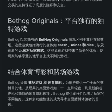
交易的支持保证了高度的隐私和安全。
Bethog Originals：平台独有的独
特游戏
Bethog 以其独有的
BetHog Originals
游戏区别于其他在线赌
场。这些游戏包括流行的变体如
crash、mines 和 dice
，以及
创新的
玩家对玩家模式
。这些原创游戏带来了新鲜的体验，使
玩家能够享受其他平台上找不到的游戏。
结合体育博彩和赌场游戏
Bethog 提供
赌场游戏
和
体育博彩
，为用户提供一个全面的赌
博目的地。从经典的桌面游戏如二十一点和轮盘，到最新的老
虎机和独特的体育博彩选项，Bethog 提供多样性以满足玩家的
不同偏好。这种多功能性使其成为寻求全面赌博体验者的首
选。