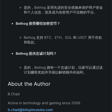
是的，Bethog 采用先进的安全措施来保护用户资金
和个人信息，使其成为加密用户可信赖的平台。
Bethog 接受哪些加密货币？
Bethog 支持 BTC、ETH、SOL 和 USDT 用于存款
和取款。
Bethog 提供忠诚计划吗？
是的，Bethog 拥有一个忠诚计划，玩家可以通过该
计划赚取奖励并升级以解锁额外的福利。
About the Author
B.Chad
Active in technology and gaming since 2006.
b.chad@bitspincasino.com