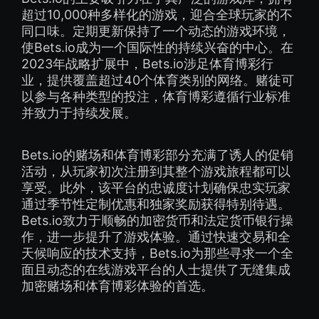
超过10,000种多样化的游戏，迎合全球玩家的不
同口味。定期更新保持了一个动态的游戏环境，
使Bets.io成为一个国际性的持续兴奋的中心。在
2023年战略扩展中，Bets.io涉足体育博彩行
业，提供覆盖超过40个体育类别的网络。赌徒可
以参与各种类型的投注，体育博彩遵循行业标准
并致力于持续发展。
Bets.io的赌场和体育博彩部分充满了诱人的促销
活动，从玩家初次注册到其整个游戏旅程都可以
享受。此外，该平台的忠诚度计划确保忠实玩家
通过季节性定制优惠和独家奖励获得特别待遇。
Bets.io致力于顺畅的加密货币和法定货币银行操
作，进一步提升了游戏体验。通过快速交易和全
天候响应的技术支持，Bets.io为那些寻求一个全
面且动态的在线游戏平台的人士提供了无缝集成
加密赌场和体育博彩体验的首选。