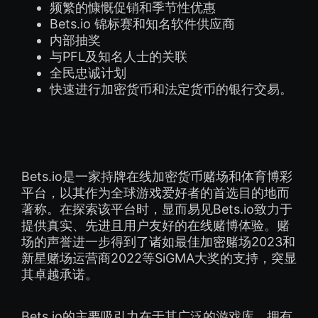
频繁的慷慨促销和季节性优惠
Bets.io 锦标赛和知名软件供应商
内部抽奖
与PFL及知名人士的关联
全民忠诚计划
快速进行加密货币和法定货币的银行交易。
Bets.io是一家持牌在线加密货币赌场和体育博彩
平台，以其作为全球游戏爱好者的首选目的地而
著称。在探索该平台时，显而易见Bets.io致力于
提供真实、先进且用户友好的在线赌博体验。赌
场的声誉进一步得到了诸如最佳加密赌场2023和
新星赌场运营商2022等SiGMA大奖的支持，突显
其卓越承诺。
Bets.io的主要吸引力在于其广泛的游戏库，拥有