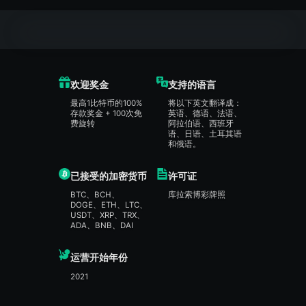
欢迎奖金
支持的语言
最高1比特币的100%
将以下英文翻译成：
存款奖金 + 100次免
英语、德语、法语、
费旋转
阿拉伯语、西班牙
语、日语、土耳其语
和俄语。
已接受的加密货币
许可证
BTC、BCH、
库拉索博彩牌照
DOGE、ETH、LTC、
USDT、XRP、TRX、
ADA、BNB、DAI
运营开始年份
2021