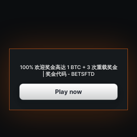
100% 欢迎奖金高达 1 BTC + 3 次重载奖金
| 奖金代码 - BETSFTD
Play now