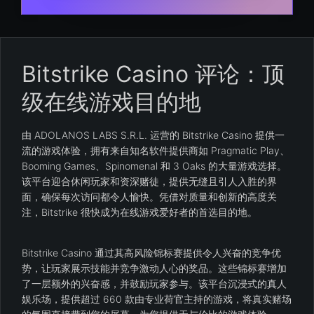
Bitstrike Casino 评论：顶
级在线游戏目的地
由 ADOLANOS LABS S.R.L. 运营的 Bitstrike Casino 提供一
流的游戏体验，拥有来自知名软件提供商如 Pragmatic Play、
Booming Games、Spinomenal 和 3 Oaks 的大量游戏选择。
该平台迎合休闲玩家和资深赌徒，提供无缝且引人入胜的界
面，确保每次访问都令人愉快。凭借对质量和创新的高度关
注，Bitstrike 很快成为在线游戏爱好者的首选目的地。
Bitstrike Casino 通过其高风险锦标赛提供令人兴奋的竞争优
势，让玩家展示技能并竞争激动人心的奖品。这些锦标赛增加
了一层额外的兴奋感，并鼓励玩家参与。该平台沉浸式的真人
娱乐场，提供超过 660 款由专业荷官主持的游戏，将真实赌场