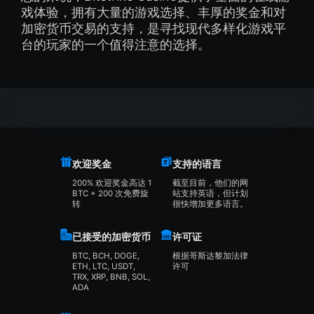
戏体验，拥有大量的游戏选择、丰厚的奖金和对
加密货币交易的支持，是寻找现代多样化游戏平
台的玩家的一个值得注意的选择。
欢迎奖金
支持的语言
200% 欢迎奖金高达 1
截至目前，他们的网
BTC + 200 次免费旋
站支持英语，但计划
转
很快增加更多语言。
已接受的加密货币
许可证
BTC, BCH, DOGE,
根据哥斯达黎加法律
ETH, LTC, USDT,
许可
TRX, XRP, BNB, SOL,
ADA