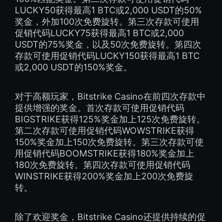
LUCKY50获得最高1 BTC或2,000 USDT的50%
奖金，外加100次免费旋转。第三次存款可使用
促销代码LUCKY75获得最高1 BTC或2,000
USDT的75%奖金，以及50次免费旋转。第四次
存款可使用促销代码LUCKY150获得最高1 BTC
或2,000 USDT的150%奖金。
对于高额玩家，Bitstrike Casino在前四次存款中
提供增强的奖金。首次存款可使用促销代码
BIGSTRIKE获得125%奖金加上125次免费旋转。
第二次存款可使用促销代码WOWSTRIKE获得
150%奖金加上150次免费旋转。第三次存款可使
用促销代码BOOMSTRIKE获得180%奖金加上
180次免费旋转。第四次存款可使用促销代码
WINSTRIKE获得200%奖金加上200次免费旋
转。
除了欢迎奖金，Bitstrike Casino还提供持续的促