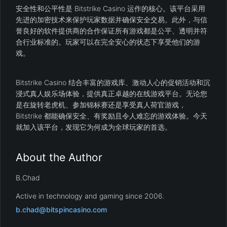
安全性和公平性是 Bitstrike Casino 运作的核心。该平台采用
先进的加密技术来保护玩家数据并确保安全交易。此外，与信
誉良好的软件提供商的合作保证所有游戏都是公平、透明并符
合行业标准的。玩家可以在完全安心的状态下享受他们的游
戏。
Bitstrike Casino 结合丰富的游戏库、激动人心的促销活动和沉
浸式真人娱乐场体验，提供真正卓越的在线游戏平台。无论您
是在旋转老虎机、参加锦标赛还是享受真人荷官游戏，
Bitstrike 都能确保安全、有奖励且令人难忘的游戏体验。今天
就加入该平台，发现它为何成为全球玩家的首选。
About the Author
B.Chad
Active in technology and gaming since 2006.
b.chad@bitspincasino.com