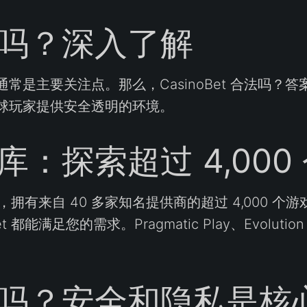
 合法吗？深入了解
主要关注点。那么，CasinoBet 合法吗？答案是
球玩家提供安全透明的环境。
游戏库：探索超过 4,00
深刻，拥有来自 40 多家知名提供商的超过 4,000
能满足您的需求。Pragmatic Play、Evolutio
 安全吗？安全和隐私是核