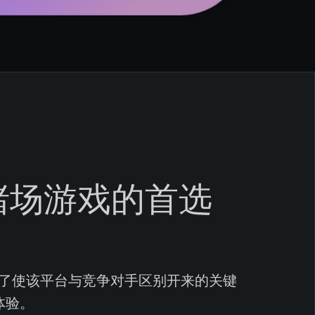
货币赌场游戏的首选
论探讨了使该平台与竞争对手区别开来的关键
体验。