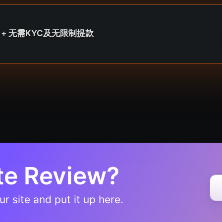
 + 无需KYC及无限制提款
te Review?
r site and put it up here.