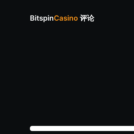
Bitspin
Casino
评论