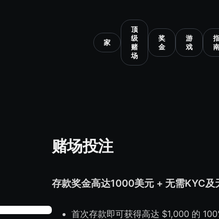
顶
级
奖
游
家
赌
金
戏
场
赌场投注
存款奖金高达1000美元 + 无需KYC
首次存款即可获得高达 $1,000 的 100