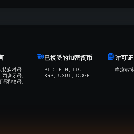
言
已接受的加密货币
许可证
支持多种语
BTC、ETH、LTC、
库拉索博
、西班牙语、
XRP、USDT、DOGE
牙语和德语。