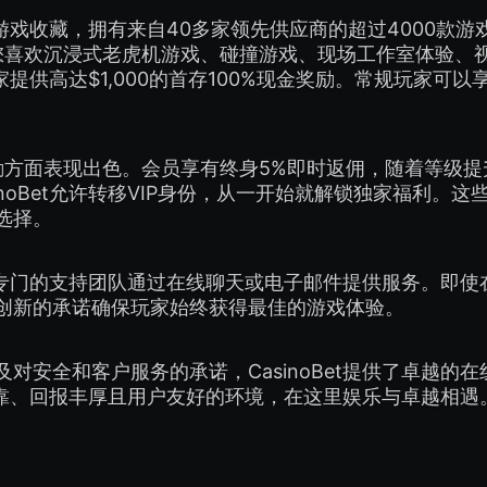
收藏，拥有来自40多家领先供应商的超过4000款游戏，包括Pra
公司。无论您喜欢沉浸式老虎机游戏、碰撞游戏、现场工作室体
玩家提供高达$1,000的首存100%现金奖励。常规玩家
奖励方面表现出色。会员享有终身5%即时返佣，随着等级
oBet允许转移VIP身份，从一开始就解锁独家福利。这些功
选择。
务，其专门的支持团队通过在线聊天或电子邮件提供服务。即
创新的承诺确保玩家始终获得最佳的游戏体验。
对安全和客户服务的承诺，CasinoBet提供了卓越的
个可靠、回报丰厚且用户友好的环境，在这里娱乐与卓越相遇