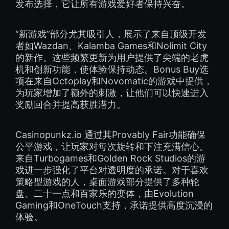
发布选择，它让所有游戏爱好者保持兴奋。
“新游戏”部分尤其吸引人，展示了来自顶级开发
者如Wazdan、Kalamba Games和Nolimit City
的新作。这些频繁更新为用户提供了尖端的老虎
机和创新功能，使体验保持动态。Bonus Buy选
项在来自Octoplay和Novomatic的游戏中提供，
为玩家增加了额外的刺激，让他们可以快速进入
奖励回合并提高获胜潜力。
Casinopunkz.io 通过其Provably Fair功能确保
公平游戏，让玩家对每次旋转和下注充满信心。
来自Turbogames和Golden Rock Studios的游
戏进一步强化了平台对透明度的承诺。对于喜欢
策略型游戏的人，桌面游戏部分提供了多种轮
盘、二十一点和百家乐的变体，由Evolution
Gaming和OneTouch支持，承诺提供高度沉浸的
体验。