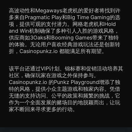
高波动性和Megaways老虎机的爱好者将找到许
多来自Pragmatic Play和Big Time Gaming的选
项，提供可观的支付潜力。网格老虎机和Hold
and Win机制确保了多种引人入胜的游戏风格，
供应商如3Oaks和Booming Games带来了独特
的体验。无论用户喜欢经典游戏玩法还是创新转
折，Casinopunkz.io 都能满足所有期望。
该平台还通过VIP计划、锦标赛和促销活动培养其
社区，确保玩家在游戏之外保持参与。
Casinopunkz.io 的Punkz Playground增添了独
特的风格，提供小众主题游戏和独家内容。凭借
无缝的支持访问、公平的政策和频繁的挑战，它
作为一个全面发展的赌场目的地脱颖而出，让玩
家不断回来寻求更多的行动。