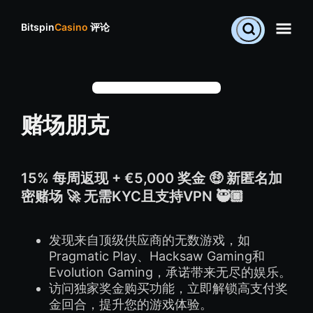
Bitspin
Casino
评论
赌场朋克
15% 每周返现 + €5,000 奖金 🤑 新匿名加
密赌场 🚀 无需KYC且支持VPN 🥷🏿
发现来自顶级供应商的无数游戏，如
Pragmatic Play、Hacksaw Gaming和
Evolution Gaming，承诺带来无尽的娱乐。
访问独家奖金购买功能，立即解锁高支付奖
金回合，提升您的游戏体验。