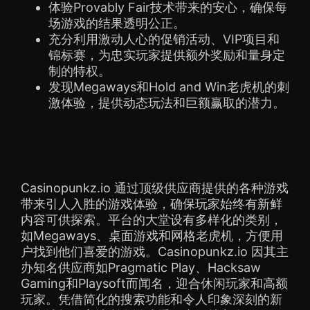
体验Provably Fair技术带来的安心，确保每
场游戏的结果透明公正。
充分利用激动人心的促销活动、VIP项目和
锦标赛，为忠实玩家提供额外奖励和量身定
制的特权。
发现Megaways和Hold and Win老虎机的刺
激体验，提供动态玩法和巨额赢取的潜力。
Casinopunkz.io 通过顶级供应商提供的各种游戏
带来引人入胜的游戏体验，确保玩家始终有新鲜
内容可供探索。平台的大堂设有多样化的类别，
如Megaways、桌面游戏和网格老虎机，方便用
户找到他们喜爱的游戏。Casinopunkz.io 因其主
办知名供应商如Pragmatic Play、Hacksaw
Gaming和Playsoft而闻名，迎合休闲玩家和高额
玩家。凭借简化的搜索功能和令人印象深刻的新