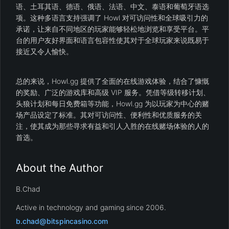
语、土耳其语、德语、俄语、法语、中文、泰语和葡萄牙语选
项。这种多语言支持强调了 Howl 对可访问性和全球吸引力的
承诺，让来自不同地区的玩家能够轻松地浏览和享受平台。平
台的用户友好界面和语言包容性使其对于全球玩家来说既易于
接近又令人愉快。
总的来说，Howl.gg 提供了全面的在线游戏体验，结合了慷慨
的奖励、广泛的游戏库和高级 VIP 服务。凭借等级转移计划、
头狼计划和每日免费箱等功能，Howl.gg 为以玩家为中心的赌
场产品设定了标准。其对可访问性、便利性和优质服务的关
注，使其成为那些寻求有益和引人入胜的在线赌场体验的人的
首选。
About the Author
B.Chad
Active in technology and gaming since 2006.
b.chad@bitspincasino.com