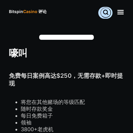
Bitspin
Casino
评论
嚎叫
免费每日案例高达$250，无需存款+即时提
现
将您在其他赌场的等级匹配
随时存款奖金
每日免费箱子
领袖
3800+老虎机