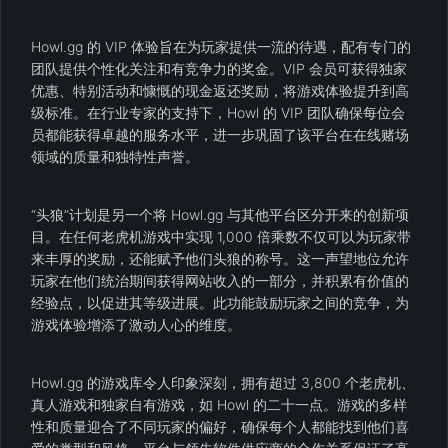
Howl.gg 的 VIP 体验旨在为玩家提供一流的待遇，配有专门的
团队提供个性化关注和有竞争力的奖金。VIP 会员可获得独家
优惠、特别活动和慷慨的现金返还奖励，将游戏体验提升到高
级标准。在行业专家的支持下，Howl 的 VIP 团队确保每位会
员都能获得卓越的服务水平，进一步巩固了该平台在在线赌场
领域的质量和独特性声誉。
“头狼”计划是另一个将 Howl.gg 与其他平台区分开来的创新项
目。在任何老虎机游戏中实现 1,000 倍乘数不仅可以为玩家带
来丰厚的奖励，还能赋予他们头狼的称号。这一声望地位允许
玩家在他们统治期间获得网站收入的一部分，并积累有价值的
经验点，以促进其等级进展。此功能鼓励玩家之间的竞争，为
游戏体验增添了激动人心的维度。
Howl.gg 的游戏库令人印象深刻，拥有超过 3,800 个老虎机、
真人游戏和独家自有游戏，如 Howl 的二十一点。游戏的多样
性和质量迎合了不同玩家的偏好，确保每个人都能找到他们喜