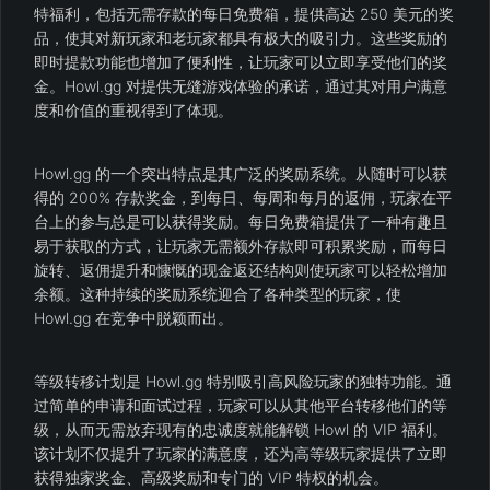
特福利，包括无需存款的每日免费箱，提供高达 250 美元的奖
品，使其对新玩家和老玩家都具有极大的吸引力。这些奖励的
即时提款功能也增加了便利性，让玩家可以立即享受他们的奖
金。Howl.gg 对提供无缝游戏体验的承诺，通过其对用户满意
度和价值的重视得到了体现。
Howl.gg 的一个突出特点是其广泛的奖励系统。从随时可以获
得的 200% 存款奖金，到每日、每周和每月的返佣，玩家在平
台上的参与总是可以获得奖励。每日免费箱提供了一种有趣且
易于获取的方式，让玩家无需额外存款即可积累奖励，而每日
旋转、返佣提升和慷慨的现金返还结构则使玩家可以轻松增加
余额。这种持续的奖励系统迎合了各种类型的玩家，使
Howl.gg 在竞争中脱颖而出。
等级转移计划是 Howl.gg 特别吸引高风险玩家的独特功能。通
过简单的申请和面试过程，玩家可以从其他平台转移他们的等
级，从而无需放弃现有的忠诚度就能解锁 Howl 的 VIP 福利。
该计划不仅提升了玩家的满意度，还为高等级玩家提供了立即
获得独家奖金、高级奖励和专门的 VIP 特权的机会。