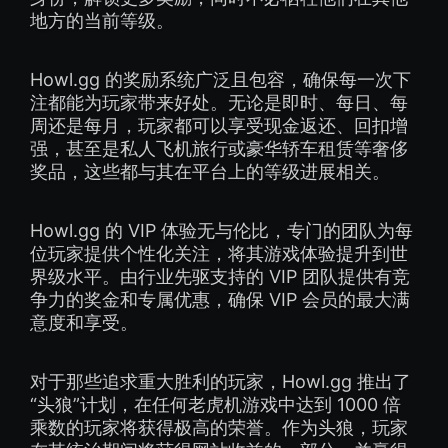
地方的当前等级。
Howl.gg 的奖励系统广泛且包容，确保每一次下
注都能为玩家带来好处。无论是即时、每日、每
周还是每月，玩家都可以享受现金返还、回扣增
强，甚至是私人飞机旅行或豪华轿车租赁等奢侈
奖品，这些都与其在平台上的等级进展相关。
Howl.gg 的 VIP 体验无与伦比，专门的团队为每
位玩家提供个性化关注，将其游戏体验提升到世
界级水平。由行业先驱支持的 VIP 团队提供有竞
争力的奖金和专属优惠，确保 VIP 会员的最大满
意度和享受。
对于那些追求重大胜利的玩家，Howl.gg 推出了
“头狼”计划，在任何老虎机游戏中达到 1000 倍
乘数的玩家将获得极高的荣誉。作为头狼，玩家