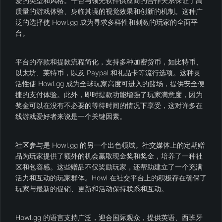
爱的类型和风格。平台与领先软件供应商的合作关系保证了高
质量的游戏体验、身临其境的视觉效果和创新的机制。这种广
泛的选择使 Howl.gg 成为寻求多样性和刺激的玩家的全面平
台。
平台的存款和提款流程简化，支持多种加密货币，如比特币、
以太坊、莱特币，以及 Paypal 和礼品卡等流行选项。这种灵
活性使 Howl.gg 成为全球玩家高度可进入的赌场，提供安全便
捷的支付体验。此外，即时提款功能增强了玩家满意度，因为
奖金可以在没有不必要的等待时间的情况下享受，这对许多在
线游戏爱好者来说是一个关键因素。
社区参与是 Howl.gg 的另一个出色领域。社交媒体上的定期赠
品为玩家提供了额外的机会赢取现金奖和奖金，培养了一种社
区和包容感。这些赠品不仅奖励玩家，还帮助建立了一个充满
活力和互动的玩家群体。Howl 在社交平台上的积极存在确保了
玩家与最新的促销、更新和活动保持联系和互动。
Howl.gg 的语言支持广泛，迎合国际观众，提供英语、西班牙