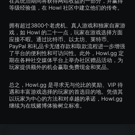
在其统治期间将获得网站收益的一部分，并赢得
等级经验值，在 Howl 社区中建立他们的传奇。
拥有超过3800个老虎机、真人游戏和独家自家游
戏，如 Howl 的二十一点，玩家在游戏选择方面
应接不暇。通过比特币、以太坊、莱特币、
PayPal 和礼品卡无缝存款和取款流程进一步增强
了平台的便利性和可访问性。此外，Howl.gg 定
期在各种社交媒体平台上举办社区赠品活动，为
玩家提供额外的机会赢取免费现金和奖品。
总之，Howl.gg 是寻求无与伦比的奖励、VIP 待
遇和丰富游戏选择的玩家的首选目的地。凭借其
以玩家为中心的方法和对卓越的承诺，Howl.gg
继续为在线赌博体验树立标准。