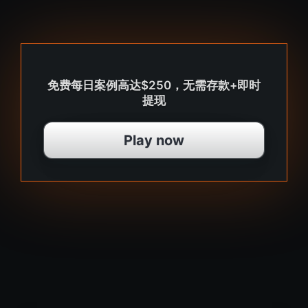
免费每日案例高达$250，无需存款+即时
提现
Play now