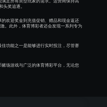
都能满足所有类型玩家的需求。运营商保持高
和头奖追逐。
丰厚的欢迎奖金到充值促销、赠品和现金返还
的刺激。此外，体育博彩者还会发现一系列专为
的最佳功能之一是能够进行实时投注，尽管赛
货币赌场游戏与广泛的体育博彩平台，无论您