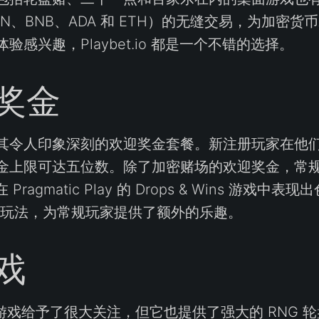
N、BNB、ADA 和 ETH）的无缝交易，为加密
兴趣，Playbet.io 都是一个不错的选择。
奖金
其令人印象深刻的欢迎奖金套餐。新注册玩家在他
金上限可达五位数。除了加密赌场的欢迎奖金，常
在 Pragmatic Play 的 Drops & Wins
游戏玩法，为常规玩家提供了额外的乐趣。
戏
真人荷官赌场游戏给予了很大关注，但它也提供了强大的 R