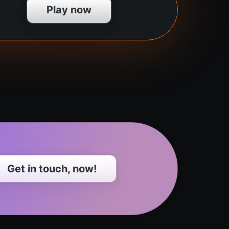
Play now
Get in touch, now!