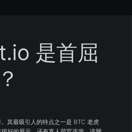
et.io 是首屈
？
容。其最吸引人的特点之一是 BTC 老虎
有很好的展示，还有真人荷官选项。该网