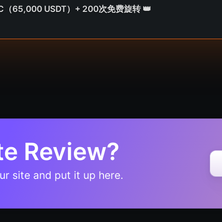
（65,000 USDT）+ 200次免费旋转 👑
te Review?
r site and put it up here.