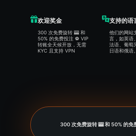
欢迎奖金
支持的语
300 次免费旋转 🎰 和
他们的网站
50% 的免费投注 ⚽️ VIP
言，如英语
转账全天候开放，无需
法语、葡萄
KYC 且支持 VPN
日语和俄语
300 次免费旋转 🎰 和 50% 的