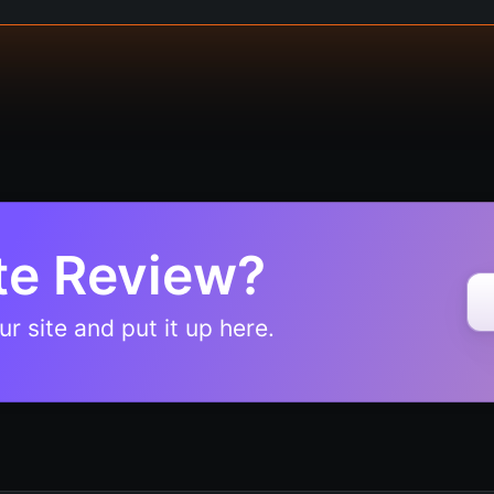
te Review?
r site and put it up here.