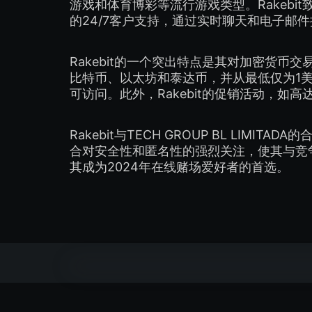
游戏和体育博彩等流行游戏类型。Rakeb
的24/7客户支持，通过实时聊天和电子邮
Rakebit的一个突出特点是其对加密货
比特币、以太坊和泰达币，并从最低仅为1
可访问。此外，Rakebit的促销活动，如
Rakebit与TECH GROUP BL L
合对安全性和匿名性的强烈关注，使其与竞争
其成为2024年在线赌场爱好者的首选。