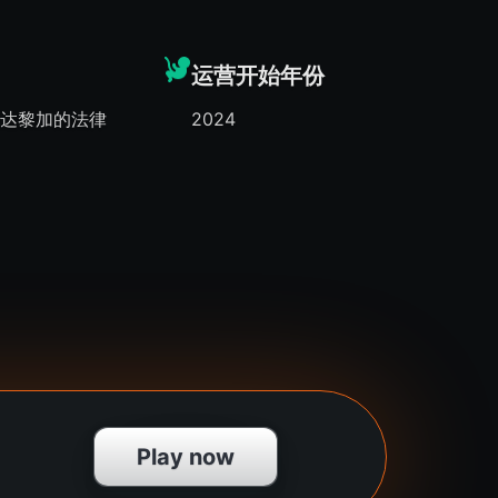
运营开始年份
达黎加的法律
2024
Play now