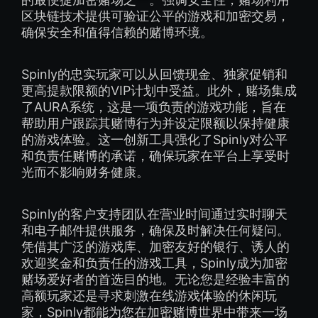
区块链技术提供可验证公平的游戏和加密交易，
确保安全和值得信赖的赌博环境。
Spinly的忠实玩家可以从回馈现金、独家促销和
更高提款限额的VIP计划中受益。此外，赌场集成
了AURA系统，这是一项负责的游戏功能，旨在
帮助用户跟踪其赌博行为并设定限额以保持健康
的游戏体验。这一创新工具强化了Spinly对公平
和负责任赌博的承诺，确保玩家在平台上享受时
光而不影响财务健康。
Spinly的客户支持团队在营业时间通过实时聊天
和电子邮件提供服务，确保及时解决任何疑问。
凭借其广泛的游戏库、加密友好的银行、诱人的
欢迎奖金和负责任的游戏工具，Spinly成为加密
赌场爱好者的首选目的地。无论您是经验丰富的
高额玩家还是寻求刺激在线游戏体验的休闲玩
家，Spinly都能为您在加密赌博世界中带来一场