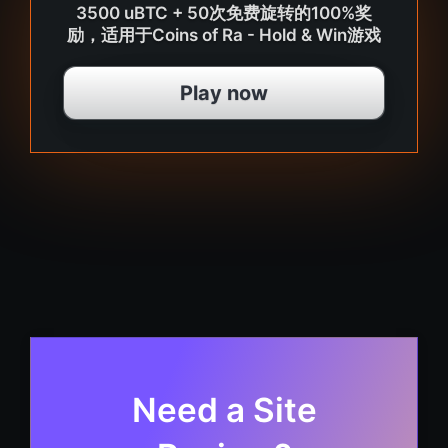
3500 uBTC + 50次免费旋转的100%奖
励，适用于Coins of Ra - Hold & Win游戏
Play now
Need a Site