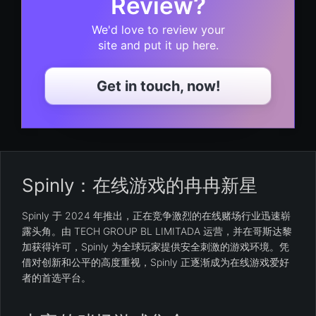
Review?
We'd love to review your
site and put it up here.
Get in touch, now!
Spinly：在线游戏的冉冉新星
Spinly 于 2024 年推出，正在竞争激烈的在线赌场行业迅速崭
露头角。由 TECH GROUP BL LIMITADA 运营，并在哥斯达黎
加获得许可，Spinly 为全球玩家提供安全刺激的游戏环境。凭
借对创新和公平的高度重视，Spinly 正逐渐成为在线游戏爱好
者的首选平台。