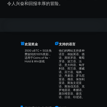
令人兴奋和回报丰厚的冒险。
欢迎奖金
支持的语言
3500 uBTC + 50次免
他们的网站支持多种
费旋转的100%奖励，
语言，例如英语、德
适用于Coins of Ra -
语、西班牙语、葡萄
Hold & Win游戏
牙语、波兰语、法
语、意大利语、匈牙
利语、荷兰语、挪威
语、芬兰语、瑞典
语、丹麦语、罗马尼
亚语、俄语、保加利
亚语、斯洛文尼亚
语、斯洛伐克语、克
罗地亚语、希腊语、
塞尔维亚语、捷克
语、日语、印尼语。