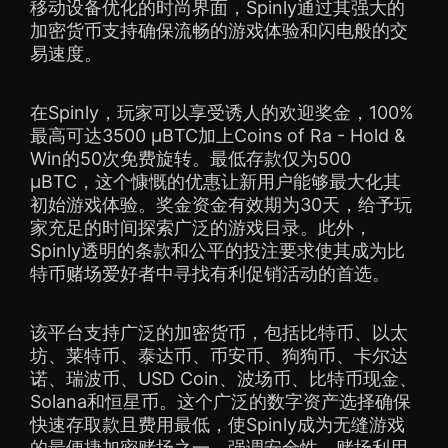
移动设备优化的时尚界面，Spinly通过其强大的
加密货币支持确保流畅的游戏体验和闪电般的交
易速度。
在Spinly，玩家可以享受诱人的欢迎奖金，100%
最高可达3500 μBTC加上Coins of Ra - Hold &
Win的50次免费旋转。最低存款仅为500
μBTC，这个慷慨的优惠让新用户能够最大化其
初始游戏体验。奖金资金有效期为30天，给予玩
家充足的时间探索广泛的游戏目录。此外，
Spinly透明的条款和公平的投注要求使其成为比
特币赌场爱好者中寻找有利促销活动的首选。
该平台支持广泛的加密货币，包括比特币、以太
坊、莱特币、泰达币、币安币、狗狗币、卡尔达
诺、瑞波币、USD Coin、波场币、比特币现金、
Solana和恒星币。这个广泛的数字资产选择确保
快速存取款且费用最低，使Spinly成为无缝游戏
的最便捷加密赌场之一。强调安全性，赌场利用