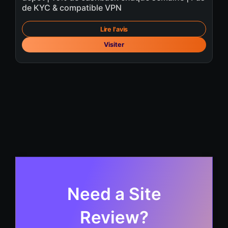
de KYC & compatible VPN
Lire l'avis
Visiter
Need a Site
Review?