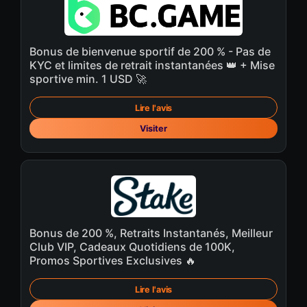
Bonus de bienvenue sportif de 200 % - Pas de
KYC et limites de retrait instantanées 👑 + Mise
sportive min. 1 USD 🚀
Lire l'avis
Visiter
Bonus de 200 %, Retraits Instantanés, Meilleur
Club VIP, Cadeaux Quotidiens de 100K,
Promos Sportives Exclusives 🔥
Lire l'avis