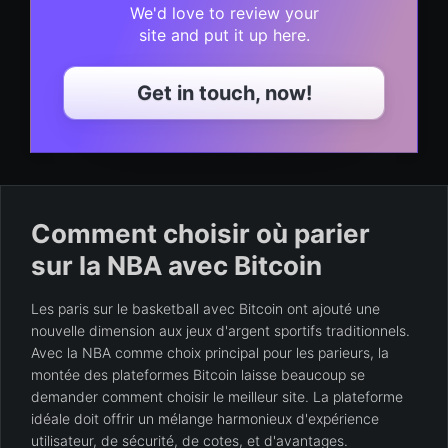
We'd love to review your
site and put it up here.
Get in touch, now!
Comment choisir où parier
sur la NBA avec Bitcoin
Les paris sur le basketball avec Bitcoin ont ajouté une
nouvelle dimension aux jeux d'argent sportifs traditionnels.
Avec la NBA comme choix principal pour les parieurs, la
montée des plateformes Bitcoin laisse beaucoup se
demander comment choisir le meilleur site. La plateforme
idéale doit offrir un mélange harmonieux d'expérience
utilisateur, de sécurité, de cotes, et d'avantages.