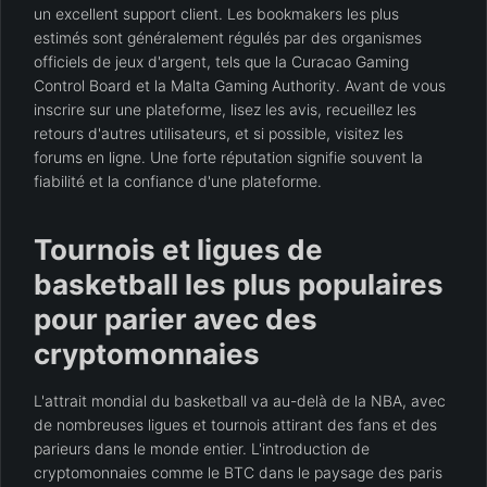
un excellent support client. Les bookmakers les plus
estimés sont généralement régulés par des organismes
officiels de jeux d'argent, tels que la Curacao Gaming
Control Board et la Malta Gaming Authority. Avant de vous
inscrire sur une plateforme, lisez les avis, recueillez les
retours d'autres utilisateurs, et si possible, visitez les
forums en ligne. Une forte réputation signifie souvent la
fiabilité et la confiance d'une plateforme.
Tournois et ligues de
basketball les plus populaires
pour parier avec des
cryptomonnaies
L'attrait mondial du basketball va au-delà de la NBA, avec
de nombreuses ligues et tournois attirant des fans et des
parieurs dans le monde entier. L'introduction de
cryptomonnaies comme le BTC dans le paysage des paris