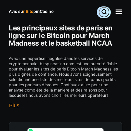
Avis su
r Bits
pinCasino
Les principaux sites de paris en
ligne sur le Bitcoin pour March
Madness et le basketball NCAA
Avec une expertise inégalée dans les services de
cryptomonnaie, bitspincasino.com est une autorité fiable
pour évaluer les sites de paris Bitcoin March Madness les
plus dignes de confiance. Nous avons soigneusement
sélectionné une liste des meilleurs sites de paris sportifs
pour les parieurs dévoués. Continuez à lire pour une
analyse complète de la manière et des raisons pour
lesquelles nous avons choisi les meilleurs opérateurs.
Plus