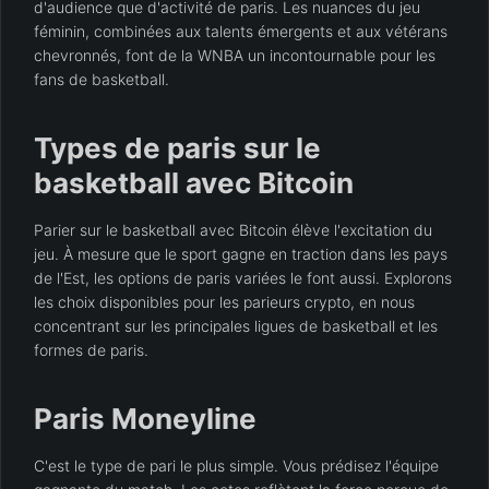
d'audience que d'activité de paris. Les nuances du jeu
féminin, combinées aux talents émergents et aux vétérans
chevronnés, font de la WNBA un incontournable pour les
fans de basketball.
Types de paris sur le
basketball avec Bitcoin
Parier sur le basketball avec Bitcoin élève l'excitation du
jeu. À mesure que le sport gagne en traction dans les pays
de l'Est, les options de paris variées le font aussi. Explorons
les choix disponibles pour les parieurs crypto, en nous
concentrant sur les principales ligues de basketball et les
formes de paris.
Paris Moneyline
C'est le type de pari le plus simple. Vous prédisez l'équipe