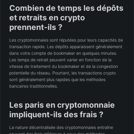
Combien de temps les dépôts
et retraits en crypto
prennent-ils ?
Les cryptomonnaies sont réputées pour leurs capacités de
transaction rapide. Les dépôts apparaissent généralement
dans votre compte de bookmaker en quelques minutes.
Les temps de retrait peuvent varier en fonction de la
vitesse de traitement du bookmaker et de la congestion
potentielle du réseau. Pourtant, les transactions crypto
sont généralement plus rapides que les méthodes
bancaires traditionnelles.
Les paris en cryptomonnaie
impliquent-ils des frais ?
La nature décentralisée des cryptomonnaies entraîne
souvent des frais inférieurs à ceux des méthodes