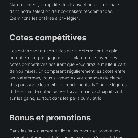
Naturellement, la rapidité des transactions est cruciale
dans notre sélection de bookmakers recommandés.
Examinons les critères à privilégier :
Cotes compétitives
Les cotes sont au cœur des paris, déterminant le gain
potentiel d'un pari gagnant. Les plateformes avec des
cotes compétitives assurent que vous tirez le meilleur parti
de vos mises. En comparant régulièrement les cotes entre
les plateformes, vous augmentez vos chances de placer
des paris avec les meilleurs rendements. Même de légères
différences de cotes peuvent avoir un impact significatif
sur les gains, surtout dans les paris cumulatifs.
Bonus et promotions
Dans les jeux d'argent en ligne, les bonus et promotions
servent à attirer et à fidéliser les parieurs. Ces incitations