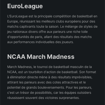
EuroLeague
L'EuroLeague est la principale compétition de basketball en
Europe, réunissant les meilleurs clubs européens pour des
matchs captivants toute la saison. Le mélange de styles de
jeu nationaux divers offre aux parieurs une riche toile
d'opportunités de paris, allant des résultats des matchs
aux performances individuelles des joueurs.
NCAA March Madness
March Madness, le tournoi de basketball masculin de la
NCAA, est un tourbillon d'action de basketball. Son format
à élimination directe mène à des résultats imprévisibles,
attirant les parieurs avec des cotes attractives et le
potentiel de grands bouleversements. Pour les parieurs,
c'est un trésor de possibilités, car les équipes outsiders
réussissent souvent des victoires surprenantes.