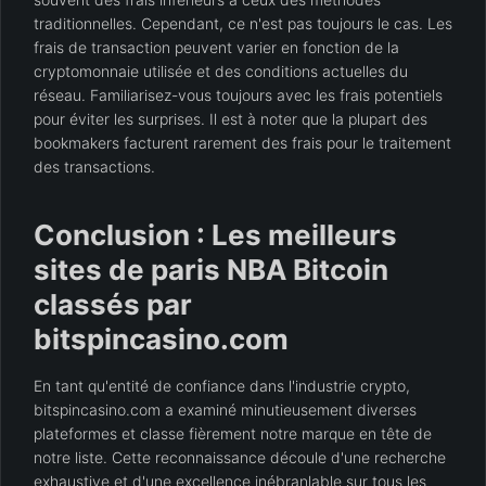
traditionnelles. Cependant, ce n'est pas toujours le cas. Les
frais de transaction peuvent varier en fonction de la
cryptomonnaie utilisée et des conditions actuelles du
réseau. Familiarisez-vous toujours avec les frais potentiels
pour éviter les surprises. Il est à noter que la plupart des
bookmakers facturent rarement des frais pour le traitement
des transactions.
Conclusion : Les meilleurs
sites de paris NBA Bitcoin
classés par
bitspincasino.com
En tant qu'entité de confiance dans l'industrie crypto,
bitspincasino.com a examiné minutieusement diverses
plateformes et classe fièrement notre marque en tête de
notre liste. Cette reconnaissance découle d'une recherche
exhaustive et d'une excellence inébranlable sur tous les