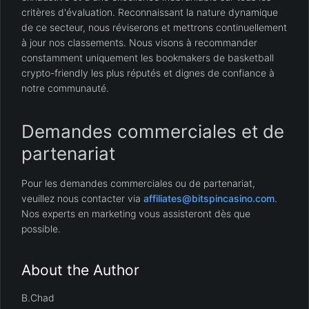
critères d'évaluation. Reconnaissant la nature dynamique
de ce secteur, nous réviserons et mettrons continuellement
à jour nos classements. Nous visons à recommander
constamment uniquement les bookmakers de basketball
crypto-friendly les plus réputés et dignes de confiance à
notre communauté.
Demandes commerciales et de
partenariat
Pour les demandes commerciales ou de partenariat,
veuillez nous contacter via
affiliates@bitspincasino.com
.
Nos experts en marketing vous assisteront dès que
possible.
About the Author
B.Chad