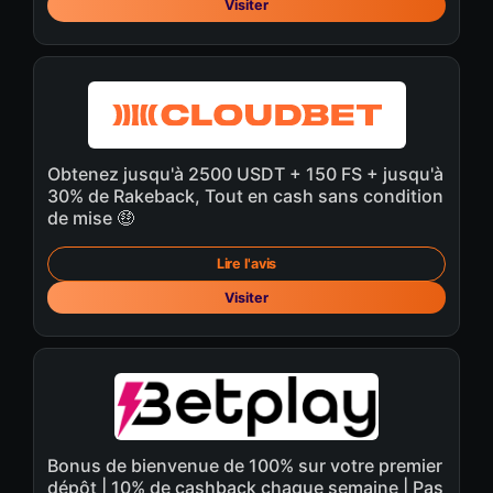
Visiter
Obtenez jusqu'à 2500 USDT + 150 FS + jusqu'à
30% de Rakeback, Tout en cash sans condition
de mise 🤑
Lire l'avis
Visiter
Bonus de bienvenue de 100% sur votre premier
dépôt | 10% de cashback chaque semaine | Pas