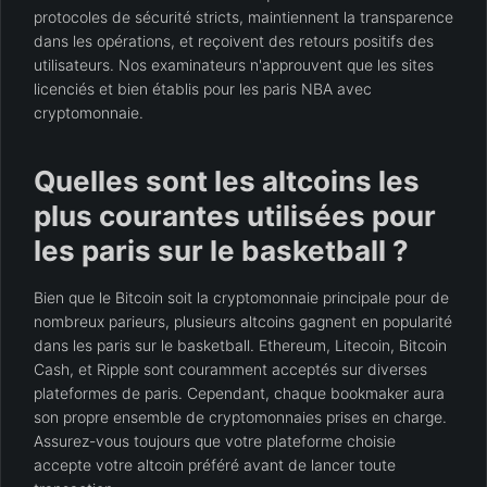
protocoles de sécurité stricts, maintiennent la transparence
dans les opérations, et reçoivent des retours positifs des
utilisateurs. Nos examinateurs n'approuvent que les sites
licenciés et bien établis pour les paris NBA avec
cryptomonnaie.
Quelles sont les altcoins les
plus courantes utilisées pour
les paris sur le basketball ?
Bien que le Bitcoin soit la cryptomonnaie principale pour de
nombreux parieurs, plusieurs altcoins gagnent en popularité
dans les paris sur le basketball. Ethereum, Litecoin, Bitcoin
Cash, et Ripple sont couramment acceptés sur diverses
plateformes de paris. Cependant, chaque bookmaker aura
son propre ensemble de cryptomonnaies prises en charge.
Assurez-vous toujours que votre plateforme choisie
accepte votre altcoin préféré avant de lancer toute