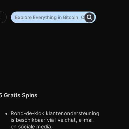
s
 Gratis Spins
Rond-de-klok klantenondersteuning
is beschikbaar via live chat, e-mail
en sociale media.