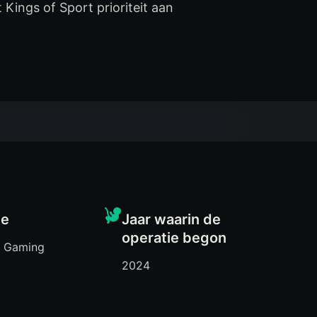
Kings of Sport prioriteit aan
ie
Jaar waarin de
operatie begon
 Gaming
2024