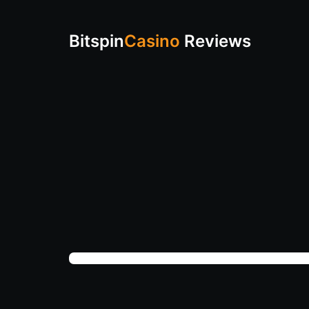
Bitspin
Casino
Reviews