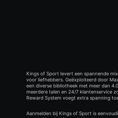
Kings of Sport levert een spannende mix
voor liefhebbers. Geëxploiteerd door Max
een diverse bibliotheek met meer dan 4.
meerdere talen en 24/7 klantenservice zo
Reward System voegt extra spanning toe
Aanmelden bij Kings of Sport is eenvoudig