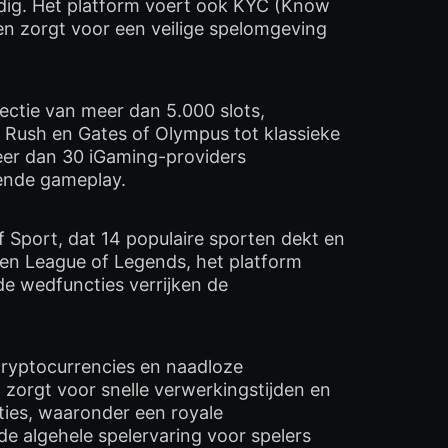
udig. Het platform voert ook KYC (Know
 en zorgt voor een veilige spelomgeving
lectie van meer dan 5.000 slots,
r Rush en Gates of Olympus tot klassieke
eer dan 30 iGaming-providers
pende gameplay.
f Sport, dat 14 populaire sporten dekt en
 en League of Legends, het platform
de wedfuncties verrijken de
cryptocurrencies en naadloze
 zorgt voor snelle verwerkingstijden en
ties, waaronder een royale
algehele spelervaring voor spelers