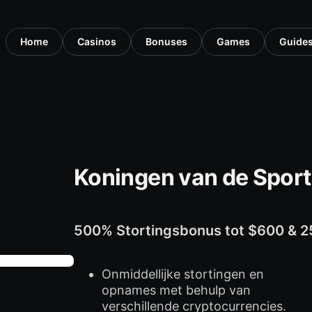
Home
Casinos
Bonuses
Games
Guide
Koningen van de Sport
500% Stortingsbonus tot $600 & 25
Onmiddellijke stortingen en
opnames met behulp van
verschillende cryptocurrencies.