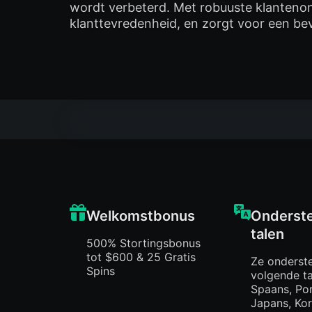
wordt verbeterd. Met robuuste klantenond
klanttevredenheid, en zorgt voor een bev
Welkomstbonus
Onderst
talen
500% Stortingsbonus
tot $600 & 25 Gratis
Ze onderst
Spins
volgende ta
Spaans, Po
Japans, Kor