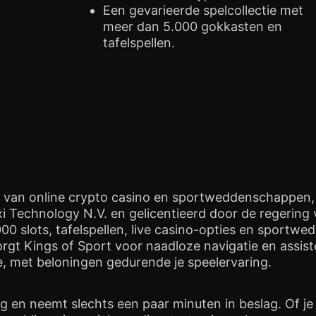
Een gevarieerde spelcollectie met
meer dan 5.000 gokkasten en
tafelspellen.
 van online crypto casino en sportweddenschappen, e
i Technology N.V. en gelicentieerd door de regering 
000 slots, tafelspellen, live casino-opties en sport
rgt Kings of Sport voor naadloze navigatie en assist
, met beloningen gedurende je speelervaring.
 en neemt slechts een paar minuten in beslag. Of je nu