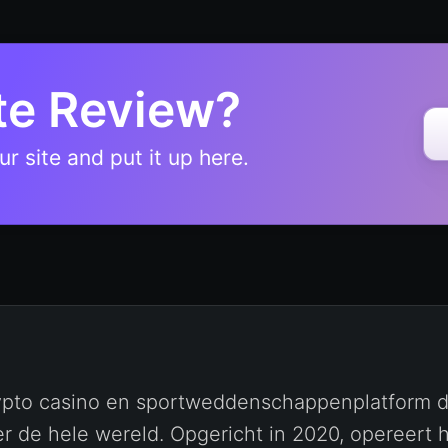
te Review?
r site and put it up here.
rypto casino en sportweddenschappenplatform 
er de hele wereld. Opgericht in 2020, opereert 