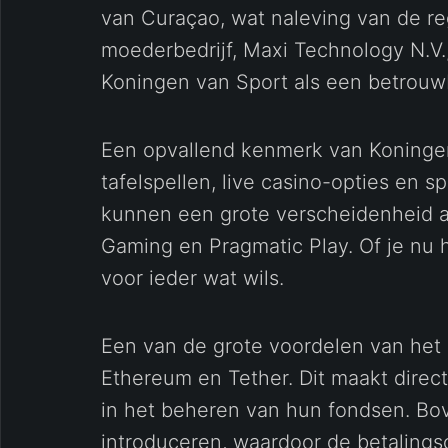
van Curaçao, wat naleving van de re
moederbedrijf, Maxi Technology N.V.,
Koningen van Sport als een betrouwb
Een opvallend kenmerk van Koningen
tafelspellen, live casino-opties en 
kunnen een grote verscheidenheid a
Gaming en Pragmatic Play. Of je nu 
voor ieder wat wils.
Een van de grote voordelen van het 
Ethereum en Tether. Dit maakt direct
in het beheren van hun fondsen. Bov
introduceren, waardoor de betalings