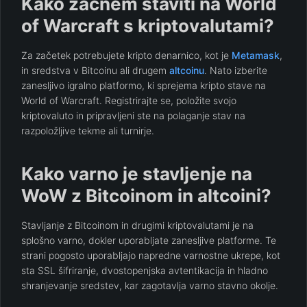
Kako začnem staviti na World
of Warcraft s kriptovalutami?
Za začetek potrebujete kripto denarnico, kot je
Metamask
,
in sredstva v Bitcoinu ali drugem
altcoinu
. Nato izberite
zanesljivo igralno platformo, ki sprejema kripto stave na
World of Warcraft. Registrirajte se, položite svojo
kriptovaluto in pripravljeni ste na polaganje stav na
razpoložljive tekme ali turnirje.
Kako varno je stavljenje na
WoW z Bitcoinom in altcoini?
Stavljanje z Bitcoinom in drugimi kriptovalutami je na
splošno varno, dokler uporabljate zanesljive platforme. Te
strani pogosto uporabljajo napredne varnostne ukrepe, kot
sta SSL šifriranje, dvostopenjska avtentikacija in hladno
shranjevanje sredstev, kar zagotavlja varno stavno okolje.