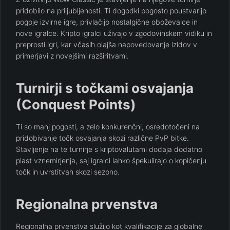
pridobilo na priljubljenosti. Ti dogodki pogosto poustvarijo
pogoje izvirne igre, privlačijo nostalgične oboževalce in
nove igralce. Kripto igralci uživajo v zgodovinskem vidiku in
preprosti igri, kar včasih olajša napovedovanje izidov v
primerjavi z novejšimi razširitvami.
Turnirji s točkami osvajanja
(Conquest Points)
Ti so manj pogosti, a zelo konkurenčni, osredotočeni na
pridobivanje točk osvajanja skozi različne PvP bitke.
Stavljenje na te turnirje s kriptovalutami dodaja dodatno
plast vznemirjenja, saj igralci lahko špekulirajo o kopičenju
točk in uvrstitvah skozi sezono.
Regionalna prvenstva
Regionalna prvenstva služijo kot kvalifikacije za globalne