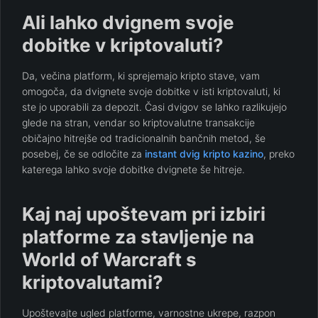
Ali lahko dvignem svoje
dobitke v kriptovaluti?
Da, večina platform, ki sprejemajo kripto stave, vam
omogoča, da dvignete svoje dobitke v isti kriptovaluti, ki
ste jo uporabili za depozit. Časi dvigov se lahko razlikujejo
glede na stran, vendar so kriptovalutne transakcije
običajno hitrejše od tradicionalnih bančnih metod, še
posebej, če se odločite za
instant dvig kripto kazino
, preko
katerega lahko svoje dobitke dvignete še hitreje.
Kaj naj upoštevam pri izbiri
platforme za stavljenje na
World of Warcraft s
kriptovalutami?
Upoštevajte ugled platforme, varnostne ukrepe, razpon