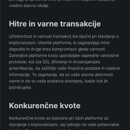
vredno stavno okolje.
Hitre in varne transakcije
Učinkovitost in varnost transakcij sta ključni pri stavljenju s
kriptovalutami. Izberite platforme, ki zagotavljajo hitre
depozite in dvige brez kompromisov glede varnosti.
Zanesljive platforme bodo uporabljale napredne varnostne
protokole, kot sta SSL šifriranje in dvostopenjska
avtentikacija, da zaščitijo vaše finančne podatke in osebne
informacije. To zagotavlja, da so vaše stavne aktivnosti
varne in da so vaša sredstva dostopna, kadar koli jih
potrebujete.
Konkurenčne kvote
Konkurenčne kvote so bistvene pri izbiri platforme za
stavljenje s kriptovalutami, saj vplivajo na vaše potencialne