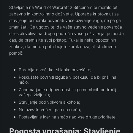
Stavljanje na World of Warcraft z Bitcoinom bi moralo biti
zabavno in kontrolirano doživetje. Uporaba kriptovalut za
stavljenje bi morala povečati vaše uživanje v igri, ne pa ga
zmanjšati. Če ugotovite, da vaše stavno vedenje povzroča
stres ali vpliva na druga področja vašega življenja, je morda
čas, da premislite svoj pristop. Tukaj je nekaj opozorilnih
znakov, da morda potrebujete korak nazaj ali strokovno
pomoč:
Porabljate več, kot si lahko privoščite;
Poskušate povrniti izgube v poskusu, da bi prišli na
ničlo;
Zanemarjanje odgovornosti in pomembnih področij
vašega življenja;
Stavljanje pod vplivom alkohola;
Ne uživate več v igrah na srečo;
Postavljanje iger na srečo nad vse druge prioritete.
Pogosta vprašanja: Stavljenje