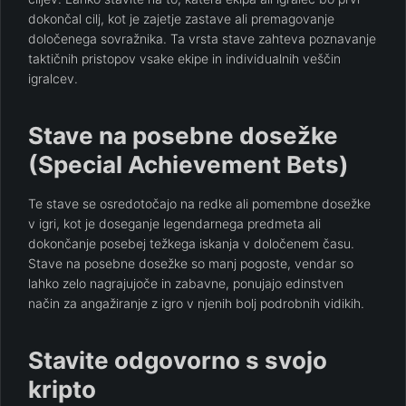
dokončal cilj, kot je zajetje zastave ali premagovanje
določenega sovražnika. Ta vrsta stave zahteva poznavanje
taktičnih pristopov vsake ekipe in individualnih veščin
igralcev.
Stave na posebne dosežke
(Special Achievement Bets)
Te stave se osredotočajo na redke ali pomembne dosežke
v igri, kot je doseganje legendarnega predmeta ali
dokončanje posebej težkega iskanja v določenem času.
Stave na posebne dosežke so manj pogoste, vendar so
lahko zelo nagrajujoče in zabavne, ponujajo edinstven
način za angažiranje z igro v njenih bolj podrobnih vidikih.
Stavite odgovorno s svojo
kripto