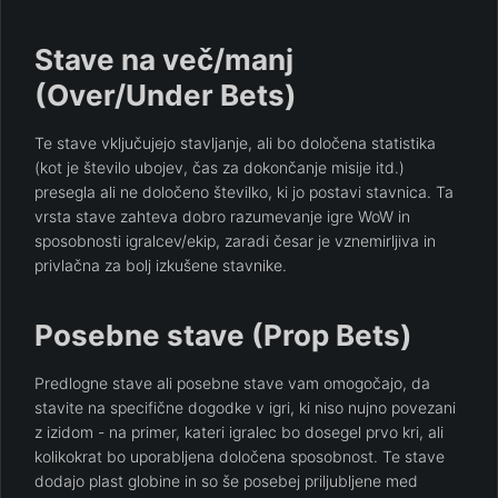
Stave na več/manj
(Over/Under Bets)
Te stave vključujejo stavljanje, ali bo določena statistika
(kot je število ubojev, čas za dokončanje misije itd.)
presegla ali ne določeno številko, ki jo postavi stavnica. Ta
vrsta stave zahteva dobro razumevanje igre WoW in
sposobnosti igralcev/ekip, zaradi česar je vznemirljiva in
privlačna za bolj izkušene stavnike.
Posebne stave (Prop Bets)
Predlogne stave ali posebne stave vam omogočajo, da
stavite na specifične dogodke v igri, ki niso nujno povezani
z izidom - na primer, kateri igralec bo dosegel prvo kri, ali
kolikokrat bo uporabljena določena sposobnost. Te stave
dodajo plast globine in so še posebej priljubljene med