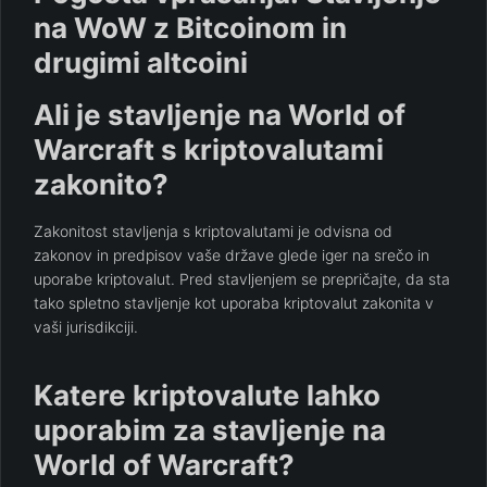
na WoW z Bitcoinom in
drugimi altcoini
Ali je stavljenje na World of
Warcraft s kriptovalutami
zakonito?
Zakonitost stavljenja s kriptovalutami je odvisna od
zakonov in predpisov vaše države glede iger na srečo in
uporabe kriptovalut. Pred stavljenjem se prepričajte, da sta
tako spletno stavljenje kot uporaba kriptovalut zakonita v
vaši jurisdikciji.
Katere kriptovalute lahko
uporabim za stavljenje na
World of Warcraft?