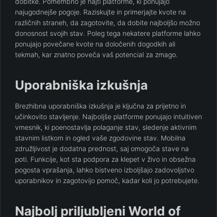
dobitke. Pomembno je najti platforme, ki ponujajo
najugodnejše pogoje. Raziskujte in primerjajte kvote na
različnih straneh, da zagotovite, da dobite najboljšo možno
donosnost svojih stav. Poleg tega nekatere platforme lahko
ponujajo povečane kvote na določenih dogodkih ali
tekmah, kar znatno poveča vaš potencial za zmago.
Uporabniška izkušnja
Brezhibna uporabniška izkušnja je ključna za prijetno in
učinkovito stavljenje. Najboljše platforme ponujajo intuitiven
vmesnik, ki poenostavlja polaganje stav, sledenje aktivnim
stavnim listkom in ogled vaše zgodovine stav. Mobilna
združljivost je dodatna prednost, saj omogoča stave na
poti. Funkcije, kot sta podpora za klepet v živo in obsežna
pogosta vprašanja, lahko bistveno izboljšajo zadovoljstvo
uporabnikov in zagotovijo pomoč, kadar koli jo potrebujete.
Najbolj priljubljeni World of