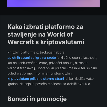
Kako izbrati platformo za
stavljenje na World of
Warcraft s kriptovalutami
Pri izbiri platforme iz širokega nabora
spletnih strani za igre na srečo
je ključno oceniti lastnosti,
kot so konkurenčne kvote, privlačni bonusi, hitrost in
varnost transakcij, uporabniku prijazni vmesniki ter splošni
ugled platforme. Informiran pristop k izbiri
kriptovalutam prijazne stavne strani
lahko izboljša vašo
igralno izkušnjo in poveča možnosti za dobičkovni izid.
Bonusi in promocije