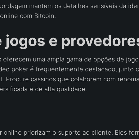
abordagem mantém os detalhes sensíveis da ide
online com Bitcoin.
 jogos e provedore
os oferecem uma ampla gama de opções de jogos,
vídeo poker é frequentemente destacado, junto 
at. Procure cassinos que colaborem com renom
rsificada e de alta qualidade.
 online priorizam o suporte ao cliente. Eles fo