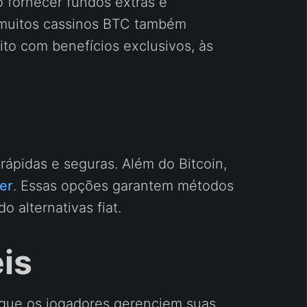
o fornecer fundos extras e
 muitos cassinos BTC também
o com benefícios exclusivos, às
ápidas e seguras. Além do Bitcoin,
er
. Essas opções garantem métodos
 alternativas fiat.
is
 que os jogadores gerenciem suas