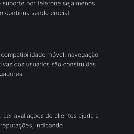
 o suporte por telefone seja menos
o continua sendo crucial.
e compatibilidade móvel, navegação
itivas dos usuários são construídas
ogadores.
 Ler avaliações de clientes ajuda a
 reputações, indicando