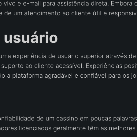
 vivo e e-mail para assistência direta. Embora
 de um atendimento ao cliente útil e responsiv
 usuário
uma experiência de usuário superior através d
 suporte ao cliente acessível. Experiências pos
 a plataforma agradável e confiável para os j
onfiabilidade de um cassino em poucas palavras.
adores licenciados geralmente têm as melhores