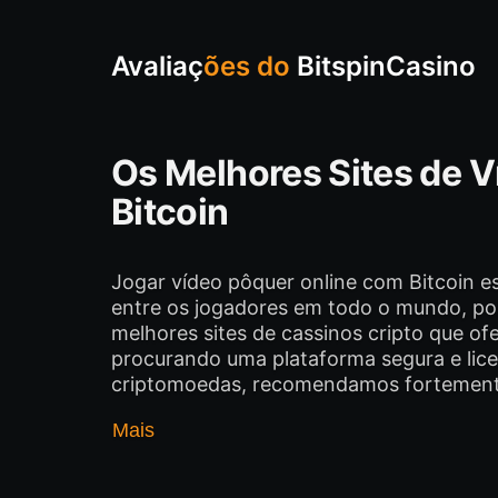
Avaliaç
ões do
BitspinCasino
Os Melhores Sites de 
Bitcoin
Jogar vídeo pôquer online com Bitcoin 
entre os jogadores em todo o mundo, por
melhores sites de cassinos cripto que of
procurando uma plataforma segura e lic
criptomoedas, recomendamos fortemente
Mais