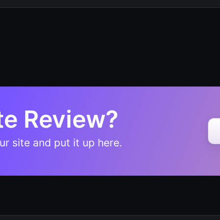
te Review?
r site and put it up here.