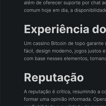
além de oferecer suporte por chat ao
comum hoje em dia, a disponibilidade
Experiência do
Um cassino Bitcoin de topo garante 
fácil, design moderno, jogos justos e
com base nesses elementos, tornando
Reputação
A reputação é crítica, resumindo a c
formar uma opinião informada. Oper