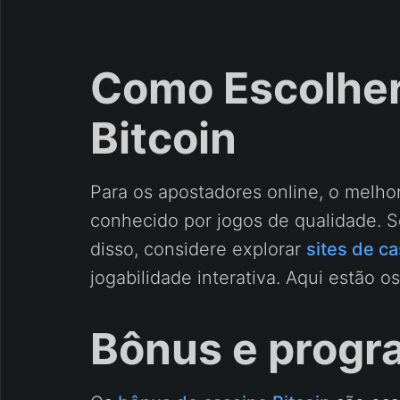
Como Escolher
Bitcoin
Para os apostadores online, o melhor
conhecido por jogos de qualidade. S
disso, considere explorar
sites de ca
jogabilidade interativa. Aqui estão os
Bônus e progr