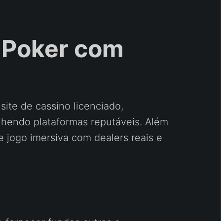
 Poker com
site de cassino licenciado,
lhendo plataformas reputáveis. Além
 jogo imersiva com dealers reais e