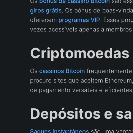
Os
bônus de cassino Bitcoin
são esse
giros grátis
. Os bônus de boas-vind
oferecem
programas VIP
. Esses pr
vezes acessíveis apenas a membros 
Criptomoedas 
Os
cassinos Bitcoin
frequentemente s
procure sites que aceitem Ethereum,
de pagamento versáteis e eficientes,
Depósitos e sa
Saques instantâneos
são uma vantag