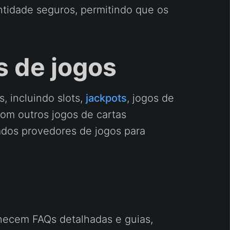
ntidade seguros, permitindo que os
s de jogos
 incluindo slots,
jackpots
, jogos de
com outros jogos de cartas
ados provedores de jogos para
rnecem FAQs detalhadas e guias,