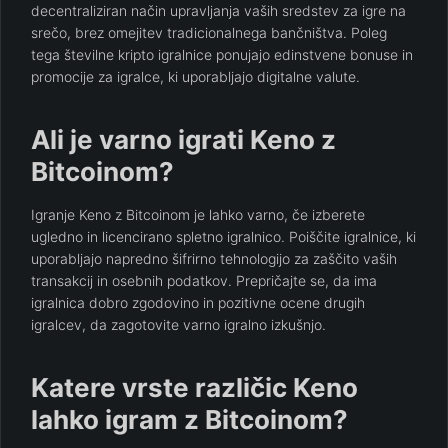
decentraliziran način upravljanja vaših sredstev za igre na
srečo, brez omejitev tradicionalnega bančništva. Poleg
tega številne kripto igralnice ponujajo edinstvene bonuse in
promocije za igralce, ki uporabljajo digitalne valute.
Ali je varno igrati Keno z
Bitcoinom?
Igranje Keno z Bitcoinom je lahko varno, če izberete
ugledno in licencirano spletno igralnico. Poiščite igralnice, ki
uporabljajo napredno šifrirno tehnologijo za zaščito vaših
transakcij in osebnih podatkov. Prepričajte se, da ima
igralnica dobro zgodovino in pozitivne ocene drugih
igralcev, da zagotovite varno igralno izkušnjo.
Katere vrste različic Keno
lahko igram z Bitcoinom?