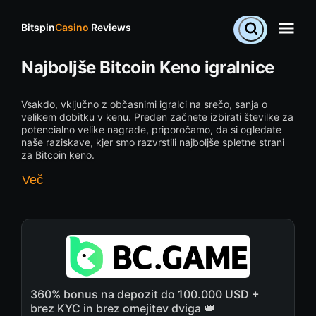
Bitspin
Casino
Reviews
Najboljše Bitcoin Keno igralnice
Vsakdo, vključno z občasnimi igralci na srečo, sanja o
velikem dobitku v kenu. Preden začnete izbirati številke za
potencialno velike nagrade, priporočamo, da si ogledate
naše raziskave, kjer smo razvrstili najboljše spletne strani
za Bitcoin keno.
Več
360% bonus na depozit do 100.000 USD +
brez KYC in brez omejitev dviga 👑