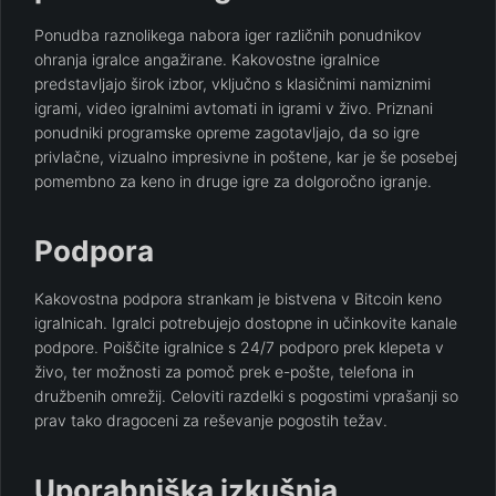
Ponudba raznolikega nabora iger različnih ponudnikov
ohranja igralce angažirane. Kakovostne igralnice
predstavljajo širok izbor, vključno s klasičnimi namiznimi
igrami, video igralnimi avtomati in igrami v živo. Priznani
ponudniki programske opreme zagotavljajo, da so igre
privlačne, vizualno impresivne in poštene, kar je še posebej
pomembno za keno in druge igre za dolgoročno igranje.
Podpora
Kakovostna podpora strankam je bistvena v Bitcoin keno
igralnicah. Igralci potrebujejo dostopne in učinkovite kanale
podpore. Poiščite igralnice s 24/7 podporo prek klepeta v
živo, ter možnosti za pomoč prek e-pošte, telefona in
družbenih omrežij. Celoviti razdelki s pogostimi vprašanji so
prav tako dragoceni za reševanje pogostih težav.
Uporabniška izkušnja