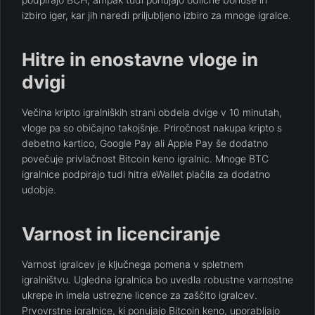
izbiro iger, kar jih naredi priljubljeno izbiro za mnoge igralce.
Hitre in enostavne vloge in
dvigi
Večina kripto igralniških strani obdela dvige v 10 minutah,
vloge pa so običajno takojšnje. Priročnost nakupa kripto s
debetno kartico, Google Pay ali Apple Pay še dodatno
povečuje privlačnost Bitcoin keno igralnic. Mnoge BTC
igralnice podpirajo tudi hitra eWallet plačila za dodatno
udobje.
Varnost in licenciranje
Varnost igralcev je ključnega pomena v spletnem
igralništvu. Ugledna igralnica bo uvedla robustne varnostne
ukrepe in imela ustrezne licence za zaščito igralcev.
Prvovrstne igralnice, ki ponujajo Bitcoin keno, uporabljajo