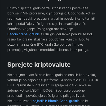
Pri izbiri spletne igralnice za Bitcoin keno upoštevajte
bonuse in VIP programe, ki jih ponujajo. Ugodnosti, kot so
redni cashbacki, brezplačni vrtljaji in posebni keno turnirji,
lahko podaljšajo vaše igralne seje in zmanjšajo vaše
finančno tveganje. Poleg tega raziskovanje
Bitcoin craps igralnic
ali drugih iger lahko ponudi še bolj
raznolike igralne izkušnje s podobnimi koristmi. Bodite
pozorni na različne BTC igralniške bonuse in nove
promocije, vključno z morebitnimi bonusi brez pologa.
Sprejete kriptovalute
Ne sprejmejo vse Bitcoin keno igralnice enakih kriptovalut,
vendar je običajno najti platforme, ki podpirajo BTC, BCH in
ETH. Razmislite o igralnicah, ki sprejemajo tudi novejše
žetone, kot so USDT in DOGE, ki ponujajo posebne
prednosti in povečujejo vašo igralno prilagodljivost.
Nekatere izmed
najboljših Bitcoin Cash igralnic
ne le
podpirajo BCH, ampak tudi ponujajo odlične bonuse in