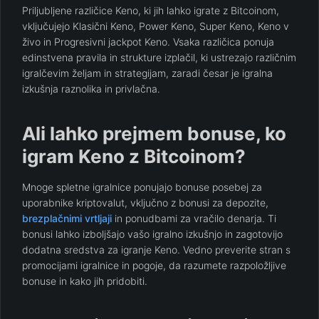
Priljubljene različice Keno, ki jih lahko igrate z Bitcoinom,
vključujejo Klasični Keno, Power Keno, Super Keno, Keno v
živo in Progresivni jackpot Keno. Vsaka različica ponuja
edinstvena pravila in strukture izplačil, ki ustrezajo različnim
igralčevim željam in strategijam, zaradi česar je igralna
izkušnja raznolika in privlačna.
Ali lahko prejmem bonuse, ko
igram Keno z Bitcoinom?
Mnoge spletne igralnice ponujajo bonuse posebej za
uporabnike kriptovalut, vključno z bonusi za depozite,
brezplačnimi vrtljaji
in ponudbami za vračilo denarja. Ti
bonusi lahko izboljšajo vašo igralno izkušnjo in zagotovijo
dodatna sredstva za igranje Keno. Vedno preverite stran s
promocijami igralnice in pogoje, da razumete razpoložljive
bonuse in kako jih pridobiti.