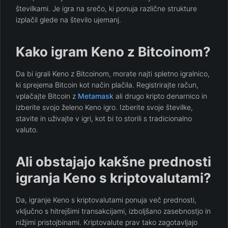
številkami. Je igra na srečo, ki ponuja različne strukture
izplačil glede na število ujemanj.
Kako igram Keno z Bitcoinom?
Da bi igrali Keno z Bitcoinom, morate najti spletno igralnico,
ki sprejema Bitcoin kot način plačila. Registrirajte račun,
vplačajte Bitcoin z
Metamask
ali drugo kripto denarnico in
izberite svojo želeno Keno igro. Izberite svoje številke,
stavite in uživajte v igri, kot bi to storili s tradicionalno
valuto.
Ali obstajajo kakšne prednosti
igranja Keno s kriptovalutami?
Da, igranje Keno s kriptovalutami ponuja več prednosti,
vključno s hitrejšimi transakcijami, izboljšano zasebnostjo in
nižjimi pristojbinami. Kriptovalute prav tako zagotavljajo