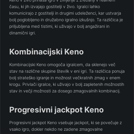
času, ki jih izvajajo gostitelji v živo. Igralci lahko
komunicirajo z gostitelji in drugimi udeleženci, kar ustvarja
bolj poglobljeno in družabno igralno izkušnjo. Ta različica je
priljubljena med tistimi, ki uživajo v bolj angažirani in
dinamični igri.
Kombinacijski Keno
Kombinacijski Keno omogoča igralcem, da sklenejo več
stav na različne skupine številk v eni igri. Ta različica ponuja
bolj strateško igranje in možnost večkratnih zmag v enem
krogu. Privlači igralce, ki uživajo v bolj zapletenih možnostih
stav in večji možnosti za dosego zmagovalnih kombinacij.
Progresivni jackpot Keno
Progresivni jackpot Keno vsebuje jackpot, ki se povečuje z
vsako igro, dokler nekdo ne zadene zmagovalne