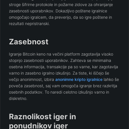
stroge šifrirne protokole in požarne zidove za ohranjanje
zasebnosti uporabnikov. Dokazljivo poštene igralnice
omogočajo igralcem, da preverijo, da so igre poštene in
rezultati nepristranski.
Zasebnost
Igranje Bitcoin keno na večini platform zagotavlja visoko
stopnjo zasebnosti uporabnikov. Zahteva se minimalna
osebna informacija, transakcije pa so varne, kar zagotavlja
varno in zasebno igralno izkušnjo. Za tiste, ki iščejo še
večjo anonimnost, izbira
anonimne kripto igralnice
lahko še
poveča zasebnost, saj vam omogoča igranje brez razkritja
osebnih podatkov. To naredi celotno izkušnjo varno in
diskretno.
Raznolikost iger in
ponudnikov iger